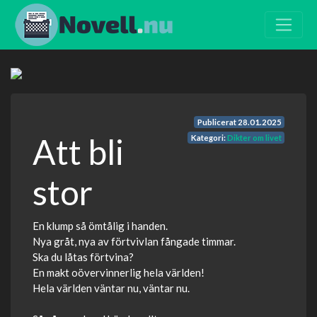
Publicerat
28.01.2025
Att bli
Kategori:
Dikter om livet
stor
En klump så ömtålig i handen.
Nya gråt, nya av förtvivlan fångade timmar.
Ska du låtas förtvina?
En makt oövervinnerlig hela världen!
Hela världen väntar nu, väntar nu.