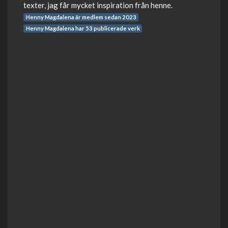
texter, jag får mycket inspiration från henne.
Henny Magdalena är medlem sedan 2023
Henny Magdalena har 53 publicerade verk