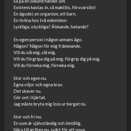
Så på en sekund händer allt.
Existens kastas in, så maktlös, försvarslös!
En ägodel, en organism, ett barn.
En livlina hos två människor.
Lyckliga, olyckliga? Älskande, hatande?
En egen person i någon annans ägo.
Någon? Någon för mig främmande.
Vill du slå mig, slå mig.
Vill du förgripa dig på mig, förgrip dig på mig.
Vill du förneka mig, förneka mig.
Stor och egen nu.
Egna viljor och egna krav.
Det skaver nu.
Gör ont i hjärtat.
Jag måste bryta mig loss ur berget nu.
Stor och fri nu.
En som är självständig och ömtålig.
Nära till gråten nu, svårt för att sova.