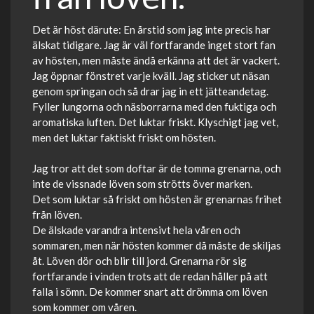
Det är höst därute: En årstid som jag inte precis har
älskat tidigare. Jag är väl fortfarande inget stort fan
av hösten, men måste ändå erkänna att det är vackert.
Jag öppnar fönstret varje kväll. Jag sticker ut näsan
genom springan och så drar jag in ett jätteandetag.
Fyller lungorna och näsborrarna med den fuktiga och
aromatiska luften. Det luktar friskt. Klyschigt jag vet,
men det luktar faktiskt friskt om hösten.
Jag tror att det som doftar är de tomma grenarna, och
inte de vissnade löven som strötts över marken.
Det som luktar så friskt om hösten är grenarnas frihet
från löven.
De älskade varandra intensivt hela våren och
sommaren, men när hösten kommer då måste de skiljas
åt. Löven dör och blir till jord. Grenarna rör sig
fortfarande i vinden trots att de redan håller på att
falla i sömn. De kommer snart att drömma om löven
som kommer om våren.