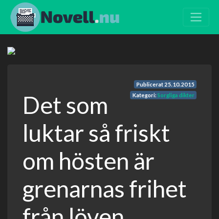
Publicerat
25.10.2015
Det som
Kategori:
Sorgliga dikter
luktar så friskt
om hösten är
grenarnas frihet
från löven.