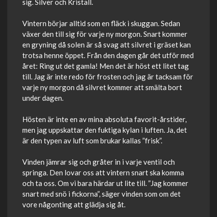
sig. Silver och Kristall.
Vintern börjar alltid som en fläck i skuggan. Sedan
växer den till sig för varje ny morgon. Snart kommer
en gryning då solen är så svag att silvret i gräset kan
trotsa henne öppet. Från den dagen går det utför med
året: Ring ut det gamla! Men det är höst ett litet tag
till. Jag är inte redo för frosten och jag är tacksam för
varje ny morgon då silvret kommer att smälta bort
under dagen.
Hösten är inte en av mina absoluta favorit-årstider,
men jag uppskattar den fuktiga kylan i luften. Ja, det
är den typen av luft som brukar kallas ”frisk”.
Vinden jämrar sig och gråter in i varje ventil och
springa. Den lovar oss att vintern snart ska komma
och ta oss. Om vi bara härdar ut lite till. ”Jag kommer
snart med snö i fickorna”, säger vinden som om det
vore någonting att glädja sig åt.