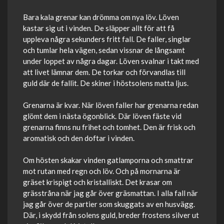
Bara kala grenar kan drömma om nya löv. Löven
kastar sig ut i vinden. De släpper allt för att få
uppleva några sekunders fritt fall. De faller, singlar
och tumlar hela vägen, sedan vissnar de långsamt
under loppet av några dagar. Löven svalnar i takt med
att livet lämnar dem. De torkar och förvandlas till
guld där de fallit. De skiner i höstsolens matta ljus.
Grenarna är kvar. När löven faller har grenarna redan
glömt dem i nästa ögonblick. Där löven fäste vid
grenarna finns nu frihet och tomhet. Den är frisk och
aromatisk och den doftar i vinden.
Om hösten skakar vinden gatlamporna och smattrar
mot rutan med regn och löv. Och på mornarna är
gräset krispigt och kristalliskt. Det krasar om
grässtråna när jag går över gräsmattan. I alla fall när
jag går över de partier som skuggats av en husvägg.
Där, i skydd från solens guld, breder frostens silver ut