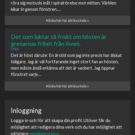
röra sig motsols inåt i spiralrörelse mot mitten. Världen
kikar in genom fönstren.…
Klicka här för att läsa hela »
Det som luktar så friskt om hösten är
grenarnas frihet från löven.
Fritz
Det är höst därute: En årstid som jag inte precis har älskat
tidigare. Jag är väl fortfarande inget stort fan av hösten,
men måste ändå erkänna att det är vackert. Jag öppnar
fönstret varje…
Klicka här för att läsa hela »
Inloggning
Logga in och för att skapa din profil. Utöver får du
möjlighet att redigera dina verk och du har möjlighet att
nå högre
medlemsstatus
.