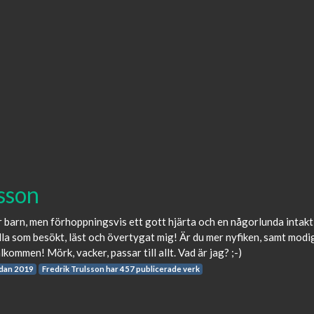
lsson
er barn, men förhoppningsvis ett gott hjärta och en någorlunda intakt
 alla som besökt, läst och övertygat mig! Är du mer nyfiken, samt modi
älkommen! Mörk, vacker, passar till allt. Vad är jag? ;-)
edan 2019
Fredrik Trulsson har 457 publicerade verk