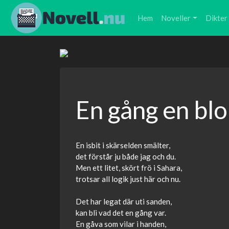
Hem
Noveller
Dikter
En gång en b
En isbit i skärselden smälter,
det förstår ju både jag och du.
Men ett litet, skört frö i Sahara,
trotsar all logik just här och nu.
Det har legat där uti sanden,
kan bli vad det en gång var.
En gåva som vilar i handen,