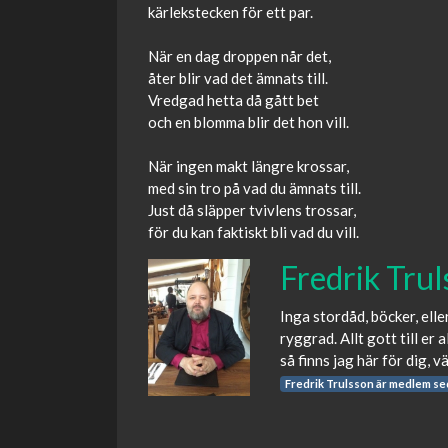
kärlekstecken för ett par.
När en dag droppen når det,
åter blir vad det ämnats till.
Vredgad hetta då gått bet
och en blomma blir det hon vill.
När ingen makt längre krossar,
med sin tro på vad du ämnats till.
Just då släpper tvivlens trossar,
för du kan faktiskt bli vad du vill.
Fredrik Tru
Inga stordåd, böcker, ell
ryggrad. Allt gott till er
så finns jag här för dig, v
Fredrik Trulsson är medlem s