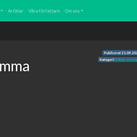
Artiklar
Våra författare
Om oss
Publicerat
21.09.20
lomma
Kategori:
Dikter om ho