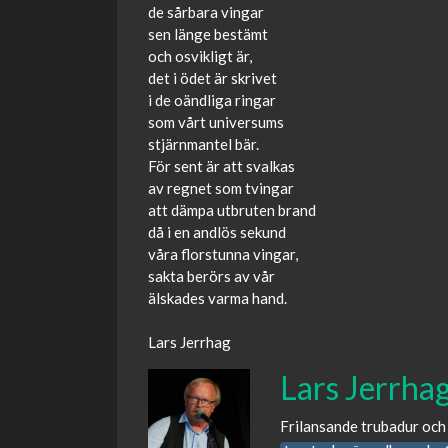
de sårbara vingar
sen länge bestämt
och osvikligt är,
det i ödet är skrivet
i de oändliga ringar
som vårt universums
stjärnmantel bär.
För sent är att svalkas
av regnet som tvingar
att dämpa utbruten brand
då i en andlös sekund
våra florstunna vingar,
sakta berörs av vår
älskades varma hand.
Lars Jerrhag
Lars Jerrha
Frilansande trubadur och