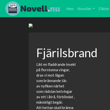
Hem
Noveller
Dikter
Fjärilsbrand
Likt en fladdrande insekt
på florstunna vingar,
dras vi mot lågan
som brännande tär,
av nyfiken närhet
som rädslan betvingar
av ett i åtrå, förblindat ,
mänskligt begär.
Att hettan skall bränna