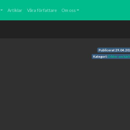
Artiklar
Våra författare
Om oss
Publicerat
29.04.20
Kategori:
Dikter om kärl