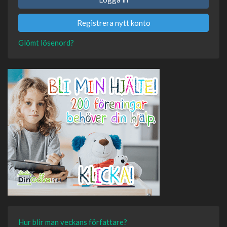
Registrera nytt konto
Glömt lösenord?
Hur blir man veckans författare?