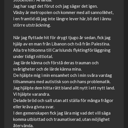
Jag har sagt det förut och jag säger det igen.
Väsby är metropolen och kommer med all sannolikhet,
i en framtid då jag inte längre lever här, bli det i ännu
större utsträckning.
När jag flyttade hit för drygt tjugo år sedan, fick jag
hjälp av en man från Libanon och två från Palestina.
Alla tre hitkomna till Carlslunds flyktingförläggning
under tidigt nittiotal.
Jag lärde känna och förstå deras trauman och
svårigheter och de lärde känna mina.
De hjälpte mig i min ensamhet och i min svåra vardag
tillsammans med autistisk son och hans problematik.
Jag hjälpte dem hitta rätt bland allt nytt i ett nytt land.
Vi hjälpte varandra.
Delade bröd och salt utan att ställa för många frågor
eller kräva givna svar.
I den gemenskapen fick jag lära mig vad det vill säga
komma utblottad och traumatiserad, utan möjlighet
återvända.