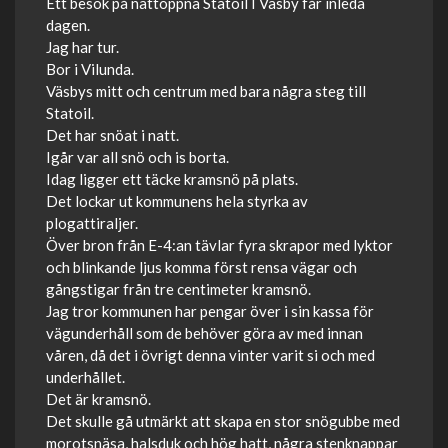
Ett besök på nattöppna Statoil I Väsby får inleda
dagen.
Jag har tur.
Bor i Vilunda.
Väsbys mitt och centrum med bara några steg till
Statoil.
Det har snöat i natt.
Igår var all snö och is borta.
Idag ligger ett täcke kramsnö på plats.
Det lockar ut kommunens hela styrka av
plogattiraljer.
Över bron från E-4:an tävlar fyra skrapor med lyktor
och blinkande ljus komma först rensa vägar och
gångstigar från tre centimeter kramsnö.
Jag tror kommunen har pengar över i sin kassa för
vägunderhåll som de behöver göra av med innan
våren, då det i övrigt denna vinter varit si och med
underhållet.
Det är kramsnö.
Det skulle gå utmärkt att skapa en stor snögubbe med
morotsnäsa, halsduk och hög hatt, några stenknappar