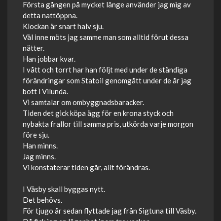
Första gången på mycket länge använder jag mig av
detta nattöppna.
Klockan är snart halv sju.
Väl inne möts jag samme man som alltid förut dessa
nätter.
Han jobbar kvar.
I vått och torrt har han följt med under de ständiga
förändringar som Statoil genomgått under de år jag
bott i Vilunda.
Vi samtalar om ombyggnadsbaracker.
Tiden det gick köpa ägg för en krona styck och
nybakta frallor till samma pris, utkörda varje morgon
före sju.
Han minns.
Jag minns.
Vi konstaterar tiden går, allt förändras.
I Väsby skall byggas nytt.
Det behövs.
För tjugo år sedan flyttade jag från Sigtuna till Väsby.