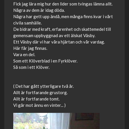
Fick jag lära mig hur den lider som tvingas lämna allt.
Några av dem är idag döda.
Några har gett upp ändå, men många finns kvar i vårt
civila samhälle.
De bidrar med kraft, erfarenhet och skattemedel till
gemensam uppbyggnad av ett älskat Väsby.
Ett Väsby där vi har våra hjärtan och vår vardag.
Här får jag finnas.
Vara en del.
Som ett Klöverblad i en Fyrklöver.
Så som i ett Klöver.
( Det har gått ytterligare två år.
Allt är fortfarande grustorg.
Allt är fortfarande tomt.
Vi går mot ännu en vinter... )