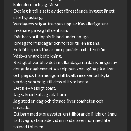
kalendern och jag får se.
Det jag hittills sett av det förestående bygget är ett
stort grustorg.
Vardagens stigar trampas upp av Kavallerigatans
invånare på väg till centrum.
Där har varit loppis ibland under soliga
lördagsförmiddagar och försök till en isbana.
En klätterpark tävlar om uppmärksamheten från
Väsbys yngre befolkning.
Riktigt allvar blev det i mellandagarna då rivningen av
det gula daghemmet Visselpipan kom igång på allvar
och pågick från morgon till kväll, i mörker och kyla,
vardag som helg, till dess allt var borta.
Det blev väldigt tomt.
Jag saknade alla glada barn.
Jag stod en dag och tittade över tomheten och
saknade.
Ett barn med storasyster, en tillhörande lillebror ännu
i sittvagn, stannade vid min sida. även hon med lite
saknad i blicken.