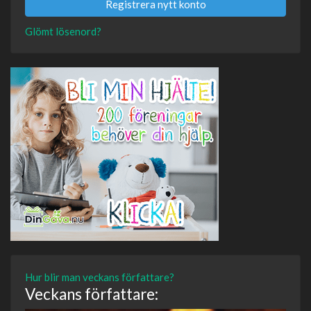
Registrera nytt konto
Glömt lösenord?
Hur blir man veckans författare?
Veckans författare: