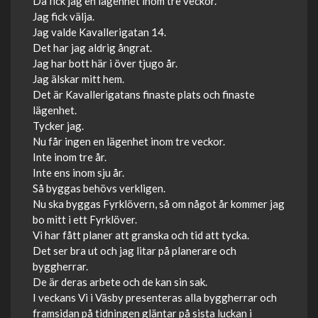
Då fick jag en lägenhet inom tre veckor.
Jag fick välja.
Jag valde Kavallerigatan 14.
Det har jag aldrig ångrat.
Jag har bott här i över tjugo år.
Jag älskar mitt hem.
Det är Kavallerigatans finaste plats och finaste
lägenhet.
Tycker jag.
Nu får ingen en lägenhet inom tre veckor.
Inte inom tre år.
Inte ens inom sju år.
Så byggas behövs verkligen.
Nu ska byggas Fyrklövern, så om något år kommer jag
bo mitt i ett Fyrklöver.
Vi har fått planer att granska och tid att tycka.
Det ser bra ut och jag litar på planerare och
byggherrar.
De är deras arbete och de kan sin sak.
I veckans Vi i Väsby presenteras alla byggherrar och
framsidan på tidningen gläntar på sista luckan i