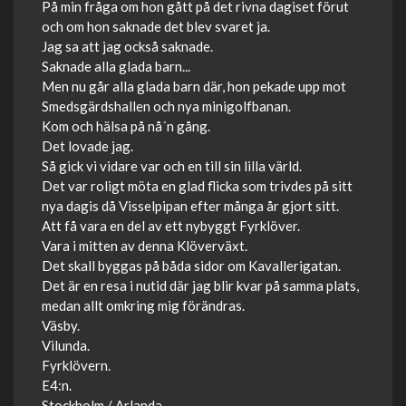
På min fråga om hon gått på det rivna dagiset förut
och om hon saknade det blev svaret ja.
Jag sa att jag också saknade.
Saknade alla glada barn...
Men nu går alla glada barn där, hon pekade upp mot
Smedsgärdshallen och nya minigolfbanan.
Kom och hälsa på nå´n gång.
Det lovade jag.
Så gick vi vidare var och en till sin lilla värld.
Det var roligt möta en glad flicka som trivdes på sitt
nya dagis då Visselpipan efter många år gjort sitt.
Att få vara en del av ett nybyggt Fyrklöver.
Vara i mitten av denna Klöverväxt.
Det skall byggas på båda sidor om Kavallerigatan.
Det är en resa i nutid där jag blir kvar på samma plats,
medan allt omkring mig förändras.
Väsby.
Vilunda.
Fyrklövern.
E4:n.
Stockholm / Arlanda.