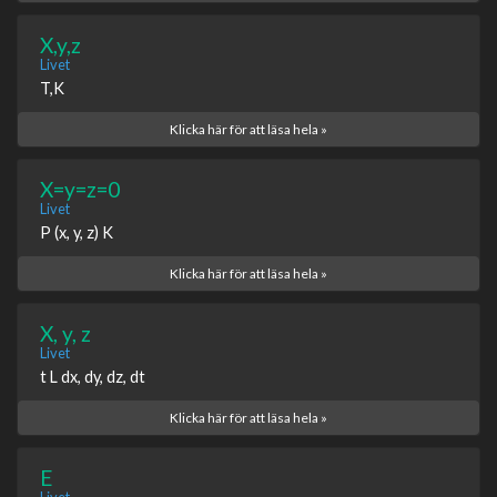
X,y,z
Livet
T,K
Klicka här för att läsa hela »
X=y=z=0
Livet
P (x, y, z) K
Klicka här för att läsa hela »
X, y, z
Livet
t L dx, dy, dz, dt
Klicka här för att läsa hela »
E