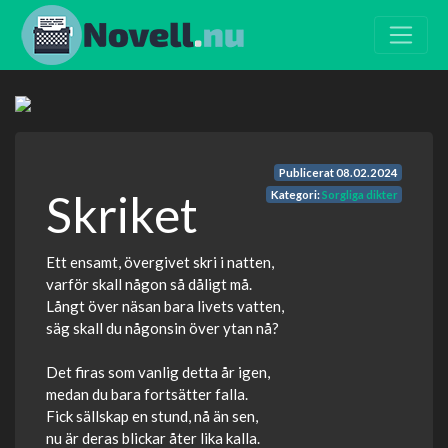
Publicerat
08.02.2024
Skriket
Kategori:
Sorgliga dikter
Ett ensamt, övergivet skri i natten,
varför skall någon så dåligt må.
Långt över näsan bara livets vatten,
säg skall du någonsin över ytan nå?
Det firas som vanlig detta år igen,
medan du bara fortsätter falla.
Fick sällskap en stund, nå än sen,
nu är deras blickar åter lika kalla.