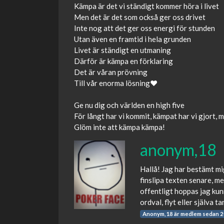
Kämpa är det vi ständigt kommer höra i livet
Men det är det som också ger oss drivet
Inte nog att det ger oss energi för stunden
Utan även en framtid i hela grunden
Livet är ständigt en utmaning
Därför är kämpa en förklaring
Det är våran prövning
Till vår enorma lösning❤️
Ge nu dig och världen en high five
För långt har vi kommit, kämpat har vi gjort,
Glöm inte att kämpa kämpa!
anonym,18
Hallå! Jag har bestämt mig
finslipa texten senare, m
offentligt hoppas jag kun
ordval, flyt eller själva
Anonym,18 är medlem sedan 