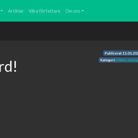
Artiklar
Våra författare
Om oss
Publicerat
11.01.20
rd!
Kategori:
Dikter om ho