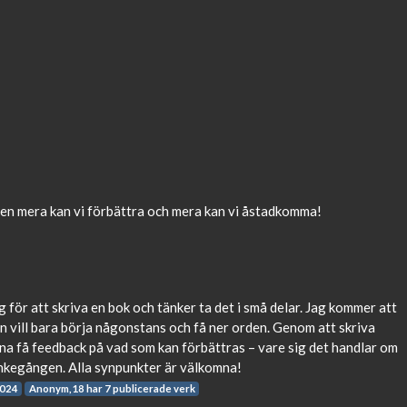
 men mera kan vi förbättra och mera kan vi åstadkomma!
 för att skriva en bok och tänker ta det i små delar. Jag kommer att
en vill bara börja någonstans och få ner orden. Genom att skriva
na få feedback på vad som kan förbättras – vare sig det handlar om
 tankegången. Alla synpunkter är välkomna!
2024
Anonym,18 har 7 publicerade verk