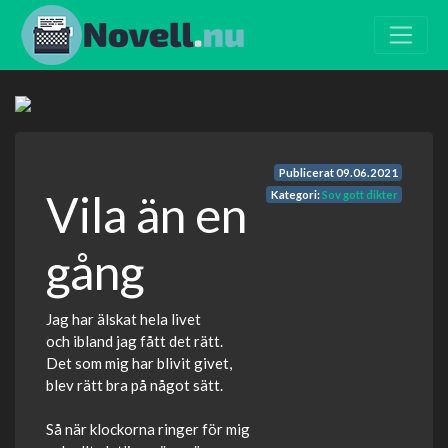
Publicerat
09.06.2021
Vila än en
Kategori:
Sov gott dikter
gång
Jag har älskat hela livet
och ibland jag fått det rätt.
Det som mig har blivit givet,
blev rätt bra på något sätt.
Så när klockorna ringer för mig