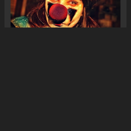
Angelina Lundström
Jag ber till universum att någon ska finna de texter som
jag har skrivit i min ensamhet.
Angelina Lundström
På andra plats denna veckan:
Johan forssell