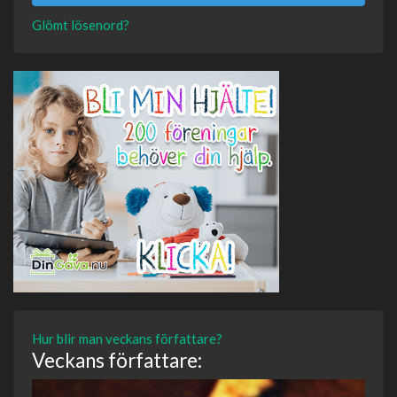
Glömt lösenord?
Hur blir man veckans författare?
Veckans författare: