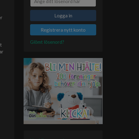
Logga in
er
Registrera nytt konto
Glömt lösenord?
t
ar