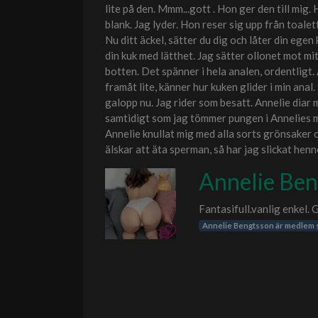
lite på den. Mmm...gott . Hon ger den till mig.
blank. Jag lyder. Hon reser sig upp från toalett
Nu ditt äckel, sätter du dig och låter din egen ku
din kuk med lätthet. Jag sätter ollonet mot mit
botten. Det spänner i hela analen, ordentligt. A
framåt lite, känner hur kuken glider i min anal
galopp nu. Jag rider som besatt. Annelie diar m
samtidigt som jag tömmer pungen i Annelies mu
Annelie knullat mig med alla sorts grönsaker 
älskar att äta sperman, så har jag slickat henne
Annelie Ben
Fantasifull.vanlig enkel. G
Annelie Bengtsson är medlem