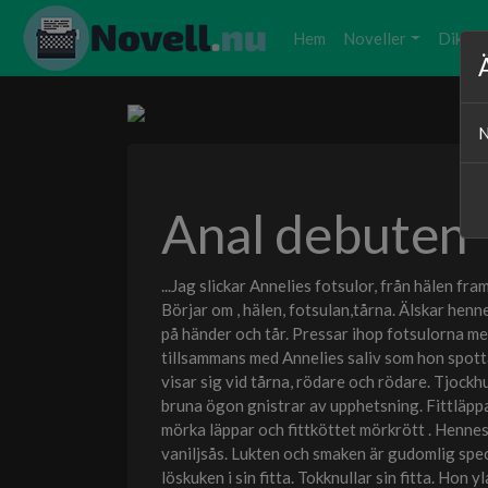
Hem
Noveller
Dikter
N
Anal debuten
...Jag slickar Annelies fotsulor, från hälen fr
Börjar om , hälen, fotsulan,tårna. Älskar hen
på händer och tår. Pressar ihop fotsulorna med
tillsammans med Annelies saliv som hon spotta
visar sig vid tårna, rödare och rödare. Tjock
bruna ögon gnistrar av upphetsning. Fittläppa
mörka läppar och fittköttet mörkrött . Hennes f
vaniljsås. Lukten och smaken är gudomlig speci
löskuken i sin fitta. Tokknullar sin fitta. Hon