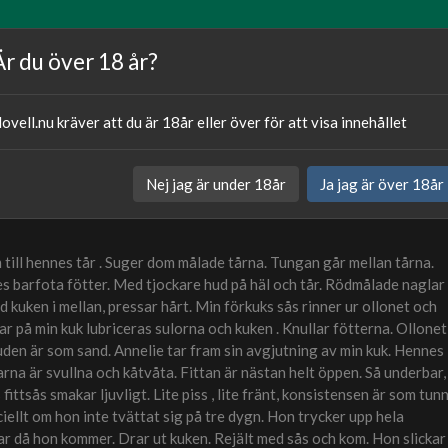
Artiklar
Våra författare
Om oss
Är du över 18 år?
ovell.nu kräver att du är 18år eller över för att visa innehållet
Publicerat
24.06.20
Nej jag är under 18år
Ja jag är över 18år
Kategori:
Sexnovell
am till hennes tår . Suger dom målade tårna. Tungan går mellan tårna.
nes barfota fötter. Med tjockare hud på häl och tår. Rödmålade naglar
 kuken i mellan, pressar hårt. Min förkuks sås rinner ur ollonet och
r på min kuk lubriceras sulorna och kuken . Knullar fötterna. Ollonet
huden är som sand. Annelie tar fram sin avgjutning av min kuk. Hennes
rna är svullna och kåtvåta. Fittan är nästan helt öppen. Så underbar,
ittsås smakar ljuvligt. Lite piss , lite fränt, konsistensen är som tun
ellt om hon inte tvättat sig på tre dygn. Hon trycker upp hela
 ylar då hon kommer. Drar ut kuken. Rejält med sås och kom. Hon slickar