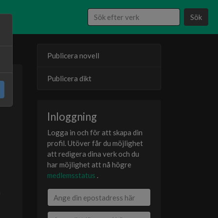
Sök
Publicera novell
Publicera dikt
24
er
Inloggning
Logga in och för att skapa din
profil. Utöver får du möjlighet
att redigera dina verk och du
har möjlighet att nå högre
medlemsstatus
.
n