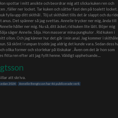
 Hon spottar i mitt ansikte och beordrar mig att slicka kuken ren och
en , fäller ner locket. Tar kuken och sätter fast den på toalett locket.
k fylla upp ditt skithål . Töj ut skithålet tills det är slappt och du rid
t anus. Det spänner så jag svettas. Annelie trycker ner mig, ända till
nnelie håller ner mig. Nu så, ditt äckel, rid kuken lite lätt. Böjer mig
. Såja säger Annelie. Såja. Hon masserar mina pungkulor . Rid kuken i
itt ollon. Och jag känner hur det går i min anal. Jag kommer i skithåle
n. Så skönt i rumpan trodde jag aldrig det kunde vara. Sedan dess h
och olika former och storlekar på löskukar . Även om det är hon som
s fitta ren efter att jag fyllt henne. Väldigt upphetsande....
gtsson
illar att skriva.
 sedan 2024
Annelie Bengtsson har 46 publicerade verk