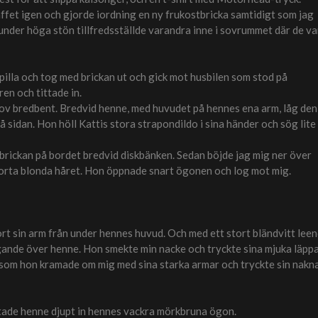
affet igen och gjorde iordning en ny frukostbricka samtidigt som jag
under höga stön tillfredsställde varandra inne i sovrummet där de va
 spilla och tog med brickan ut och gick mot husbilen som stod på
en och tittade in.
sov bredbent. Bredvid henne, med huvudet på hennes ena arm, låg den
 sidan. Hon höll Kattis stora strapondildo i sina händer och sög lite
stbrickan på bordet bredvid diskbänken. Sedan böjde jag mig ner över
korta blonda håret. Hon öppnade snart ögonen och log mot mig.
ort sin arm från under hennes huvud. Och med ett stort bländvitt lee
iggande över henne. Hon smekte min nacke och tryckte sina mjuka läpp
 som hon kramade om mig med sina starka armar och tryckte sin nakn
tittade henne djupt in hennes vackra mörkbruna ögon.