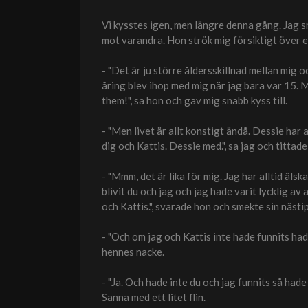
Vi kysstes igen, men längre denna gång. Jag 
mot varandra. Hon strök mig försiktigt över e
- "Det är ju större åldersskillnad mellan mig o
åring blev ihop med mig när jag bara var 15. Me
them!", sa hon och gav mig snabb kyss till.
- "Men livet är allt konstigt ändå. Dessie har a
dig och Kattis. Dessie med.", sa jag och tittad
- "Mmm, det är lika för mig. Jag har alltid äl
blivit du och jag och jag hade varit lycklig av
och Kattis.", svarade hon och smekte sin nästi
- "Och om jag och Kattis inte hade funnits hade
hennes nacke.
- "Ja. Och hade inte du och jag funnits så hade 
Sanna med ett litet flin.