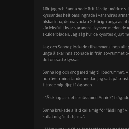
När jag och Sanna hade ätit färdigt märkte vi 
kyssandes helt omslingrade i varandras arma
älskarinna, denna vackra 20-åriga unga asiati
kärleksfullt kvar varandra i kyssen medan d
skulderbladen. Jag såg hur de kysstes djupt m
Jag och Sanna plockade tillsammans ihop allt på
unga älskarinna stönade inifrån sovrummet oc
de fortsatte kyssas.
Sanna log och drog med mig till badrummet. V
hon även mina tänder medan jag satt på toast
tittade mig djupt i ögonen.
- "Älskling, är det seriöst med Annie?", frågad
Sanna brukade alltid kalla mig för "älskling", 
kallat mig "mitt hjärta".