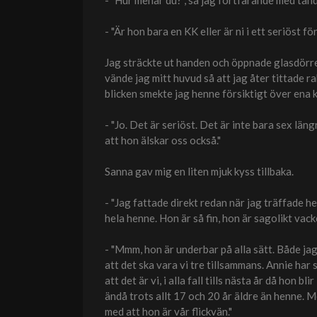
- "Hur menar du?", sa jag fortfarande med tan
- "Är hon bara en KK eller är ni i ett seriöst 
Jag sträckte ut handen och öppnade glasdörre
vände jag mitt huvud så att jag åter tittade 
blicken smekte jag henne försiktigt över ena 
- "Jo. Det är seriöst. Det är inte bara sex län
att hon älskar oss också."
Sanna gav mig en liten mjuk kyss tillbaka.
- "Jag fattade direkt redan när jag träffade h
hela henne. Hon är så fin, hon är sagolikt vac
- "Mmm, hon är underbar på alla sätt. Både jag 
att det ska vara vi tre tillsammans. Annie har 
att det är vi, i alla fall tills nästa år då hon 
ändå trots allt 17 och 20 år äldre än henne. M
med att hon är vår flickvän."