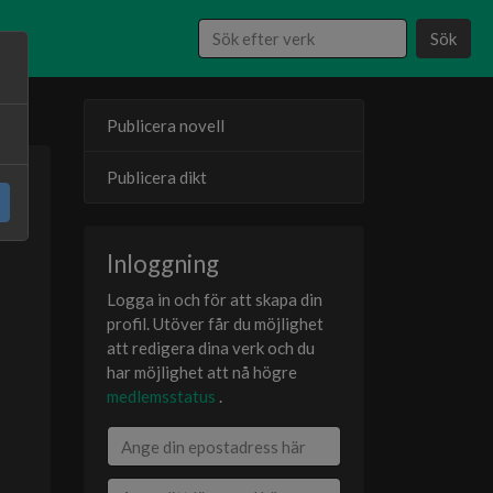
Sök
Publicera novell
Publicera dikt
24
er
Inloggning
Logga in och för att skapa din
profil. Utöver får du möjlighet
att redigera dina verk och du
har möjlighet att nå högre
medlemsstatus
.