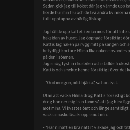
Sedan gick jag till köket där jag värmde upp k
hörde hur min fru och de två andra kvinnorna 
fullt upptagna av härlig älskog.
Jag hällde upp kaffet i en termos för att inte
baksidan av huset. Jag öppnade försiktigt dörr
Kattis låg naken på rygg mitt på sängen och 
betydligt kortare Hilma lika naken sovandes på
på den i sömnen.
Jag smög tyst in i husbilen och ställde fruko
Kattis och smekte henne försiktigt över det 
- "God morgon, mitt hjärta.", sa hon tyst.
Utan att väcka Hilma drog Kattis försiktigt b
drog hon ner mig i sin famn så att jag blev l
mot mina. Vi kysstes ömt och länge samtidigt
vackra muskulösa kropp emot min.
- "Har ni haft en bra natt?", viskade jag och 