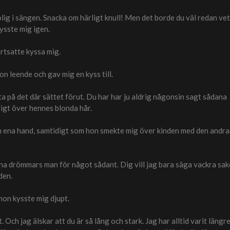
rolig i sängen. Snacka om härligt knull! Men det borde du väl redan vet
kysste mig igen.
ortsatte kyssa mig.
on leende och gav mig en kyss till.
ata på det där sättet förut. Du har har ju aldrig någonsin sagt sådana
ktigt över hennes blonda hår.
 ena hand, samtidigt som hon smekte mig över kinden med den andra
a mina drömmars man för något sådant. Dig vill jag bara säga vackra sak
den.
on kysste mig djupt.
t. Och jag älskar att du är så lång och stark. Jag har alltid varit längr