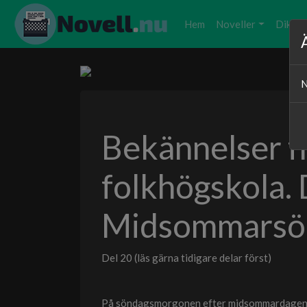
Hem
Noveller
Dikter
N
Bekännelser f
folkhögskola. 
Midsommarsön
Del 20 (läs gärna tidigare delar först)
På söndagsmorgonen efter midsommardagen va