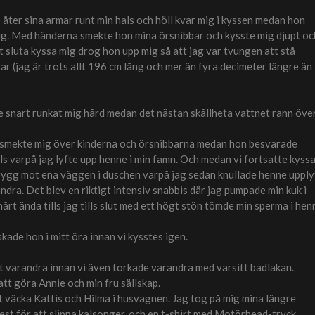
åter sina armar runt min hals och höll kvar mig i kyssen medan hon
ig. Med händerna smekte hon mina örsnibbar och kysste mig djupt oc
t sluta kyssa mig drog hon upp mig så att jag var tvungen att stå
r (jag är trots allt 196 cm lång och mer än fyra decimeter längre än
 snart runkat mig hård medan det nästan skållheta vattnet rann öve
n smekte mig över kinderna och örsnibbarna medan hon besvarade
ls varpå jag lyfte upp henne i min famn. Och medan vi fortsatte kyss
 rygg mot ena väggen i duschen varpå jag sedan knullade henne upply
dra. Det blev en riktigt intensiv snabbis där jag pumpade min kuk i
årt ända tills jag tills slut med ett högt stön tömde min sperma i hen
iskade hon i mitt öra innan vi kysstes igen.
 varandra innan vi även torkade varandra med varsitt badlakan.
tt göra Annie och min fru sällskap.
att väcka Kattis och Hilma i husvagnen. Jag tog på mig mina längre
st för att slippa kalsonger, och en t-shirt med Motörhead-tryck.