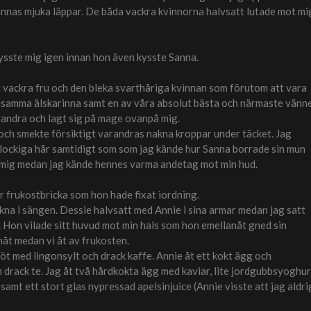
nnas mjuka läppar. De båda vackra kvinnorna halvsatt lutade mot mi
kysste mig igen innan hon även kysste Sanna.
kt vackra fru och den bleka svarthåriga kvinnan som förutom att vara
nsamma älskarinna samt en av våra absolut bästa och närmaste vänne
randra och lagt sig på mage ovanpå mig.
och smekte försiktigt varandras nakna kroppar under täcket. Jag
 lockiga hår samtidigt som som jag kände hur Sanna borrade sin mun
n mig medan jag kände hennes varma andetag mot min hud.
r frukostbricka som hon hade fixat iordning.
akna i sängen. Dessie halvsatt med Annie i sina armar medan jag satt
ä. Hon vilade sitt huvud mot min hals som hon emellanåt gned sin
åt medan vi åt av frukosten.
t med lingonsylt och drack kaffe. Annie åt ett kokt ägg och
drack te. Jag åt två hårdkokta ägg med kaviar, lite jordgubbsyoghur
amt ett stort glas nypressad apelsinjuice (Annie visste att jag aldri