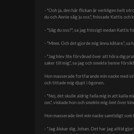
- "Ooh ja, den här flickan är verkligen helt ot
du och Annie såg ju oss.", fnissade Kattis och 
- "Såg du oss?", sa jag fnissigt medan Kattis f
- "Mmm. Och det gjorde mig ännu kåtare.", sa h
- "Jag blev lite förvånad över att höra dig pr
saker till mig.", sa jag och smekte henne försi
Hon masserade fortfarande min nacke med sin
och tittade mig djupt i ögonen.
- "Nej, det skulle aldrig falla mig in att kall
om.", viskade hon och smekte mig ömt över kin
Hon masserade ömt min nacke samtidigt som h
- "Jag älskar dig, Johan. Det har jag alltid gjor