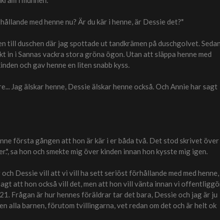
dkräm i munnen.
förhållande med henne nu? Är du kär i henne, är Dessie det?"
n till duschen där jag spottade ut tandkrämen på duschgolvet. Seda
rakt in i Sannas vackra stora gröna ögon. Utan att släppa henne med
kinden och gav henne en liten snabb kyss.
gre... Jag älskar henne, Dessie älskar henne också. Och Annie har sagt
enne första gången att hon är kär i er båda två. Det stod skrivet över
ker.", sa hon och smekte mig över kinden innan hon kysste mig igen.
och Dessie vill att vi vill ha sett seriöst förhållande med med henne,
sagt att hon också vill det, men att hon vill vänta innan vi offentliggö
blir 21. Frågan är hur hennes föräldrar tar det bara, Dessie och jag är ju
en alla barnen, förutom tvillingarna, vet redan om det och är helt ok