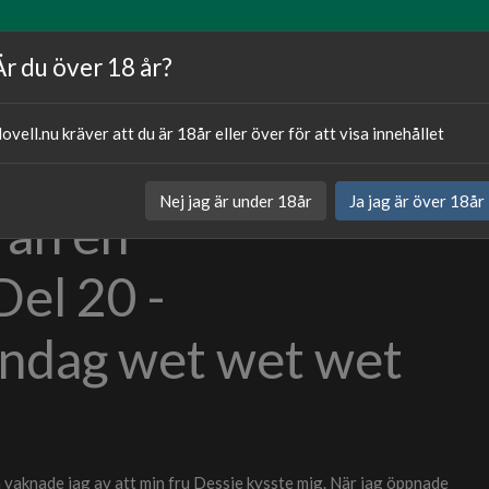
Artiklar
Våra författare
Om oss
Är du över 18 år?
ovell.nu kräver att du är 18år eller över för att visa innehållet
Publicerat
06.03.20
Nej jag är under 18år
Ja jag är över 18år
rån en
Kategori:
Sexnovell
Del 20 -
dag wet wet wet
knade jag av att min fru Dessie kysste mig. När jag öppnade