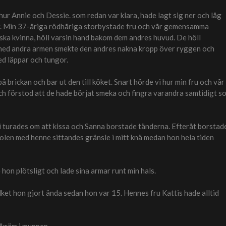
hur Annie och Dessie. som redan var klara, hade lagt sig ner och låg
r. Min 37-åriga rödhåriga storbystade fru och vår gemensamma
ska kvinna, höll varsin hand bakom dem andres huvud. De höll
e med andra armen smekte den andres nakna kropp över ryggen och
ed läppar och tungor.
 brickan och bar ut den till köket. Snart hörde vi hur min fru och vår
h förstod att de hade börjat smeka och fingra varandra samtidigt s
i turades om att kissa och Sanna borstade tänderna. Efteråt borstad
olen med henne sittandes gränsle i mitt knä medan hon hela tiden
e hon plötsligt och lade sina armar runt min hals.
vilket hon gjort ända sedan hon var 15. Hennes fru Kattis hade alltid