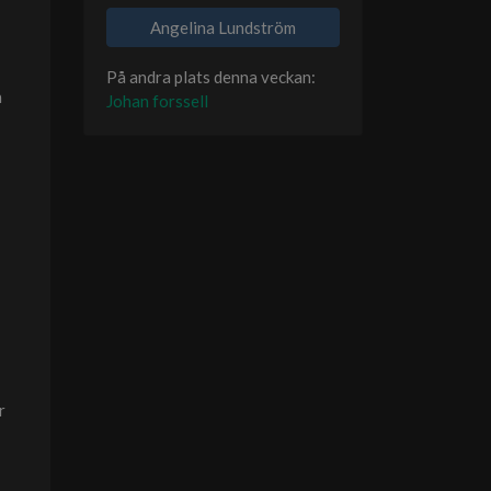
Angelina Lundström
På andra plats denna veckan:
n
Johan forssell
r