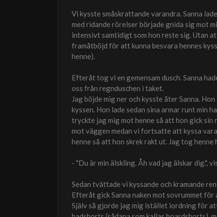
Vi kysste småskrattande varandra. Sanna lade 
med ridande rörelser började gnida sig mot m
intensivt samtidigt som hon reste sig. Utan at
framåtböjd för att kunna besvara hennes kyssa
henne).
Efteråt tog vi en gemensam dusch. Sanna hade
oss från regnduschen i taket.
Jag böjde mig ner och kysste åter Sanna. Ho
kyssen. Hon lade sedan sina armar runt min ha
tryckte jag mig mot henne så att hon gick sin
mot väggen medan vi fortsatte att kyssa varan
henne så att hon skrek rakt ut. Jag tog henne h
- "Du är min älskling. Åh vad jag älskar dig.", v
Sedan tvättade vi kyssande och kramande rent
Efteråt gick Sanna naken mot sovrummet för a
Själv så gjorde jag mig istället iordning för 
badshorts (sådana som kallas boardshorts), me