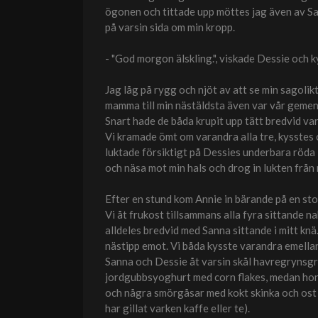
ögonen och tittade upp möttes jag även av Sa
på varsin sida om min kropp.
- "God morgon älskling.", viskade Dessie och 
Jag låg på rygg och njöt av att se min sagoli
mamma till min nästäldsta även var vår geme
Snart hade de båda krupit upp tätt bredvid va
Vi kramade ömt om varandra alla tre, kysstes 
luktade försiktigt på Dessies underbara röda
och näsa mot min hals och drog in lukten frå
Efter en stund kom Annie in bärande på en sto
Vi åt frukost tillsammans alla fyra sittande n
alldeles bredvid med Sanna sittande i mitt kn
nästipp emot. Vi båda kysste varandra emellan
Sanna och Dessie åt varsin skål havregrynsgrö
jordgubbsyoghurt med corn flakes, medan hon 
och några smörgåsar med kokt skinka och ost s
har gillat varken kaffe eller te).