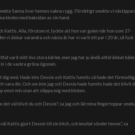
smekte Sanna över hennes nakna rygg. Försiktigt smekte vi nästippar
na kinden med baksidan av sin hand.
ch Kattis. Alla, förutom ni, tyckte att hon var galen när hon som 37-
n vi älskar varandra och nästa år har vi varit ett par i 20 år, så fuck
lltid varit mitt livs stora kärlek, men jag har ju ändå alltid älskat både
e in i de vackra gröna ögonen.
skat dig med. Hade inte Dessie och Kattis funnits så hade det förmodli
 att vara din. Och om inte jag och Dessie hade funnits hade det blivit 
pp emot min utan att släppa mig med blicken.
 det väl blivit du och Dessie.", sa jag och lät mina fingertoppar smek
väl Kattis gjort Dessie till sin bitch, och knullat sönder henne.", sa