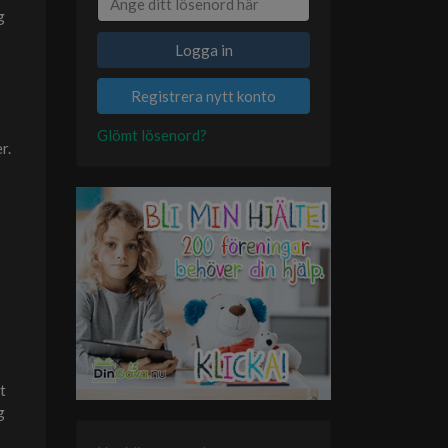
g
Logga in
Registrera nytt konto
Glömt lösenord?
r.
t
g