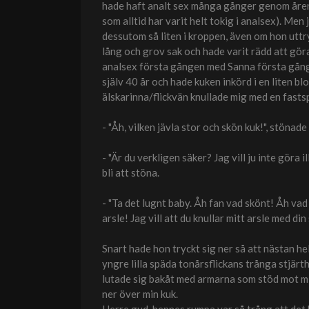
hade haft analt sex många gånger genom åren 
som alltid har varit helt tokig i analsex). Me
dessutom så liten i kroppen, även om hon uttryc
lång och grov sak och hade varit rädd att göra
analsex första gången med Sanna första gången
själv 40 år och hade kuken inkörd i en liten
älskarinna/flickvän knullade mig med en fasts
- "Åh, vilken jävla stor och skön kuk!", stönad
- "Är du verkligen säker? Jag vill ju inte göra 
bli att stöna.
- "Ta det lugnt baby. Åh fan vad skönt! Åh vad j
arsle! Jag vill att du knullar mitt arsle med di
Snart hade hon tryckt sig ner så att nästan he
yngre lilla späda tonårsflickans trånga stjär
lutade sig bakåt med armarna som stöd mot mi
ner över min kuk.