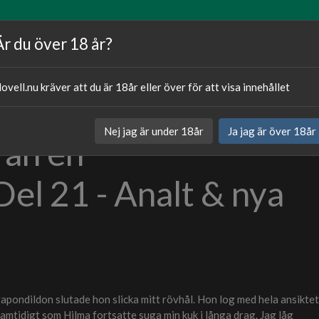
Artiklar
Våra författare
Om oss
Är du över 18 år?
ovell.nu kräver att du är 18år eller över för att visa innehållet
Publicerat
11.03.20
Nej jag är under 18år
Ja jag är över 18år
rån en
Kategori:
Sexnovell
Del 21 - Analt & nya
rapondildon slutade hon slicka mitt rövhål. Hon log med hela ansiktet
amtidigt som Hilma fortsatte suga min kuk i långa drag. Jag låg