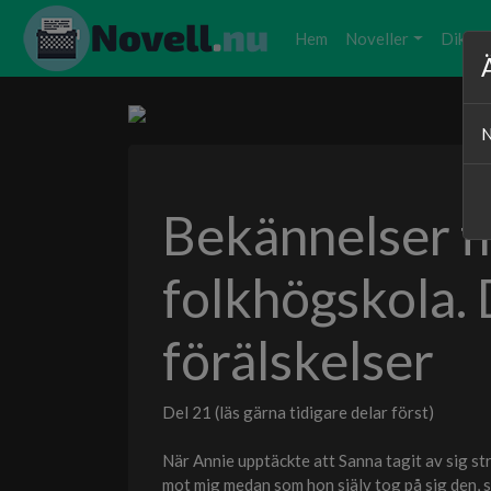
Hem
Noveller
Dikter
N
Bekännelser f
folkhögskola. 
förälskelser
Del 21 (läs gärna tidigare delar först)
När Annie upptäckte att Sanna tagit av sig st
mot mig medan som hon själv tog på sig den, s