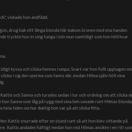
ack.", viskade hon andfådd.
ögon, drog bak sitt långa blonda hår bakom öronen med ena handen
nde tryckte hon in sing tunga i min mun samtidigt som hon höll kvar
rna.
digt kyssa och slicka hennes rumpa. Snart var hon fullt upptagen m
 slicka i sig den sperma som fanns där, medan Hilma själv höll sina
ig.
l Kattis och Sanna och turades sedan i tur och ordning om att slicka d
ade hon Sanna som låg på rygg med sina ben saxade runt Hilmas blonda
ela tiden om hur duktig hon var på att slicka fitta.
Men Kattis snurrade efter en stund runt så att hon blev sittande på
e. Kattis andades häftigt medan hon red Hilmas ansikte i en ritt so