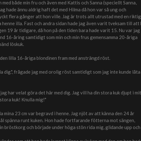
med både min fru och även med Kattis och Sanna (speciellt Sanna,
n jag hade ännu aldrig haft det med Hilma då hon var så ung och
kt flera gånger att hon ville. Jag är trots allt utrustad med en riktig
 henne illa. Fast och andra sidan hade jag även varit tveksam till att
 19 år tidigare, då hon på den tiden bara hade varit 15. Nu var jag
 blond 16-åring samtidigt som min och min frus gemensamma 20-åriga
pänd löskuk.
e den lilla 16-åriga blondinen fram med ansträngd röst.
illa dig.", frågade jag med orolig röst samtidigt som jag inte kunde låta
ag har velat göra det här med dig. Jag vill ha din stora kuk djupt i mi
n stora kuk! Knulla mig!"
la mina 23 cm var begravd i henne. Jag njöt av att känna den 24 år
thål spänna runt kuken. Hon hade fortfarande fötterna mot sängen,
n bröstkorg och började under höga stön rida mig, glidande upp och