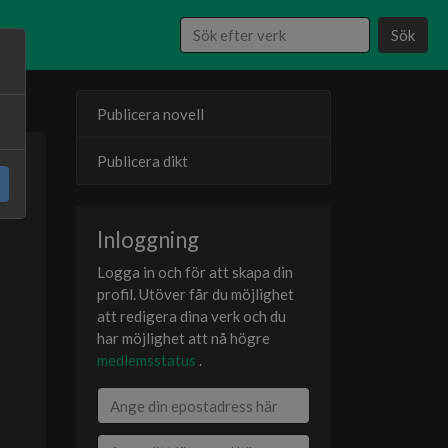
Sök
Publicera novell
Publicera dikt
24
er
Inloggning
Logga in och för att skapa din
profil. Utöver får du möjlighet
att redigera dina verk och du
har möjlighet att nå högre
medlemsstatus
.