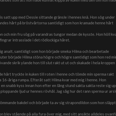
 kändes som att hon hade kunnat klippa av kuken med den om hon had
is satt upp med Dessie sittande gränsle i hennes knä. Hon sög under
andes hårt på bröstvårtorna samtidigt som hon kramade henne hårt
 hon och min fru sög på varandras tungor medan de kysste. Hon höll kv
ingrar intrasslade i det rödlockiga håret.
 mig analt, samtidigt som hon började smeka Hilma och bearbetade
inuter började Hilma stöna högre och högre samtidigt som hon red mi
nde skrik ylande hon till slut rakt ut ut och skakade i hela kroppen
 hårt tryckte in kuken till roten i henne och tömde min sperma rakt
illa 16-åriga rumpa. Efteråt satt Hilma kvar med mig i henne. Hon
n snabb kyss innan hon efter en lång stund sakta sakta reste sig u
 ploppande ljud ur hennes rövhål. Jag såg hur det rann sperma ur arsl
n ömmande bakdel och började ta av sig strapondildon som hon släpp
n blev stående på alla fyra över mig, med sitt ansikte alldeles ovanf