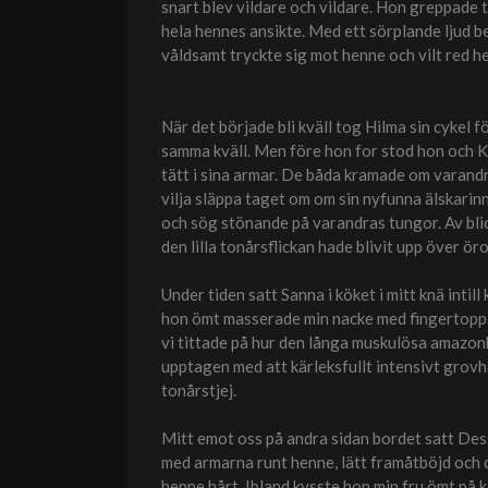
snart blev vildare och vildare. Hon greppade 
hela hennes ansikte. Med ett sörplande ljud b
våldsamt tryckte sig mot henne och vilt red h
När det började bli kväll tog Hilma sin cykel
samma kväll. Men före hon for stod hon och K
tätt i sina armar. De båda kramade om varandr
vilja släppa taget om om sin nyfunna älskarin
och sög stönande på varandras tungor. Av blic
den lilla tonårsflickan hade blivit upp över ö
Under tiden satt Sanna i köket i mitt knä inti
hon ömt masserade min nacke med fingertoppa
vi tittade på hur den långa muskulösa amazonk
upptagen med att kärleksfullt intensivt grovh
tonårstjej.
Mitt emot oss på andra sidan bordet satt Des
med armarna runt henne, lätt framåtböjd och 
henne hårt. Ibland kysste hon min fru ömt på 