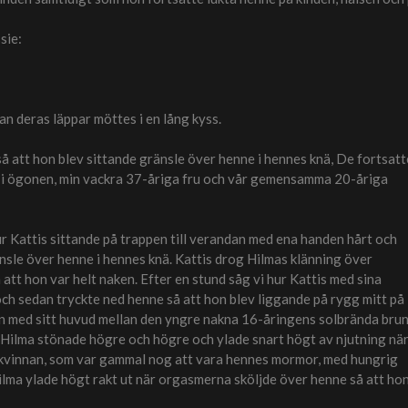
sie:
nan deras läppar möttes i en lång kyss.
så att hon blev sittande gränsle över henne i hennes knä, De fortsatt
pt i ögonen, min vackra 37-åriga fru och vår gemensamma 20-åriga
ur Kattis sittande på trappen till verandan med ena handen hårt och
änsle över henne i hennes knä. Kattis drog Hilmas klänning över
att hon var helt naken. Efter en stund såg vi hur Kattis med sina
 och sedan tryckte ned henne så att hon blev liggande på rygg mitt på
en med sitt huvud mellan den yngre nakna 16-åringens solbrända bru
tta. Hilma stönade högre och högre och ylade snart högt av njutning nä
 kvinnan, som var gammal nog att vara hennes mormor, med hungrig
Hilma ylade högt rakt ut när orgasmerna sköljde över henne så att ho