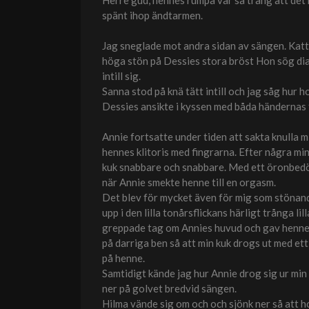
Herre gud, hennes rumpa var så trång att det
spänt ihop ändtarmen.
Jag sneglade mot andra sidan av sängen. Katt
höga stön på Dessies stora bröst Hon sög di
intill sig.
Sanna stod på knä tätt intill och jag såg hur
Dessies ansikte i kyssen med båda händernas f
Annie fortsatte under tiden att sakta knulla
hennes klitoris med fingrarna. Efter några m
kuk snabbare och snabbare. Med ett öronbedöva
när Annie smekte henne till en orgasm.
Det blev för mycket även för mig som stönande
upp i den lilla tonårsflickans härligt trånga l
greppade tag om Annies huvud och gav henne e
på darriga ben så att min kuk drogs ut med ett
på henne.
Samtidigt kände jag hur Annie drog sig ur mi
ner på golvet bredvid sängen.
Hilma vände sig om och och sjönk ner så att ho