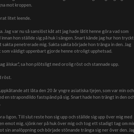
gna mot kroppen.
rat litet leende.
ka. Jag var nu så sanslöst kåt att jag hade låtit henne göra vad som
innan hon ställde sig på huk i sängen. Snart kände jag hur hon tryck
t sakta penetrerade mig. Sakta sakta började hon tränga in den. Jag
ot som väldigt uppenbart gjorde henne otroligt upphetsad.
 jag älskar.", sa hon plötsligt med orolig röst och stannade upp.
d röst.
uppkåtande att låta den 20 år yngre asiatiska tjejen, som var min och
d en strapondildo fastspänd på sig. Snart hade hon trängt in den oc
.
a ögon. Till slut reste hon sig upp och ställde sig upp över mig med
en emot mig, sjönk ner på huk över mig och tog ett stadigt tag om mi
t sin analöppning och började stönande tränga sig ner över den. Ja