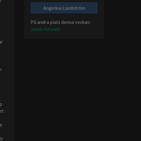
e
Angelina Lundström
På andra plats denna veckan:
Johan forssell
ar
n
pp
et
te
ör