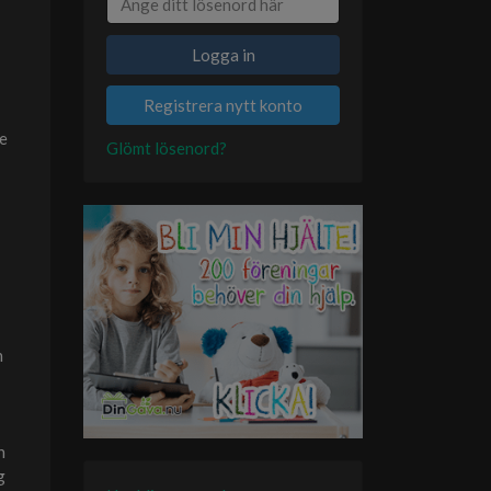
Logga in
Registrera nytt konto
te
Glömt lösenord?
h
n
g