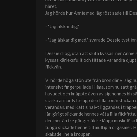
håret.
Jag hörde hur Annie med låg röst sade till Des
- "Jag älskar dig,"
- "Jag älskar dig med.", svarade Dessie tyst in
Dessie drog, utan att sluta kyssas, ner Annie 
kyssas kärleksfullt och tittade varandra dju
flickvän.
Vi hörde höga stön ute från bron där vi såg h
intensivt fingerpullade Hilma, som nu satt gr
huvudet och knäppte även av sig hennes bh så 
starka armar lyfte upp den lilla tonårsflickan
verandan. med Kattis halvt liggandes i trapp
lår, girigt slickande hennes våta lilla flickfi
den mer än tre gånger äldre långa muskulösa
tunga slickade henne till multipla orgasmer. 
skakade i hela kroppen.