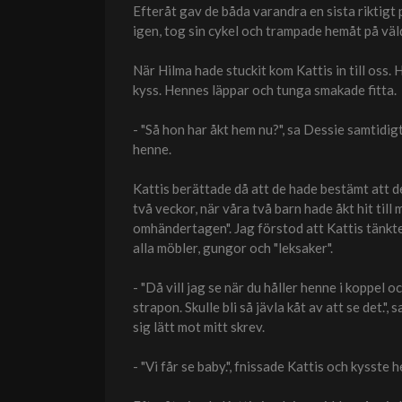
Efteråt gav de båda varandra en sista riktigt
igen, tog sin cykel och trampade hemåt på väl
När Hilma hade stuckit kom Kattis in till oss.
kyss. Hennes läppar och tunga smakade fitta.
- "Så hon har åkt hem nu?", sa Dessie samtid
henne.
Kattis berättade då att de hade bestämt att de
två veckor, när våra två barn hade åkt hit till 
omhändertagen". Jag förstod att Kattis tänkte
alla möbler, gungor och "leksaker".
- "Då vill jag se när du håller henne i koppel 
strapon. Skulle bli så jävla kåt av att se det.
sig lätt mot mitt skrev.
- "Vi får se baby.", fnissade Kattis och kysste 