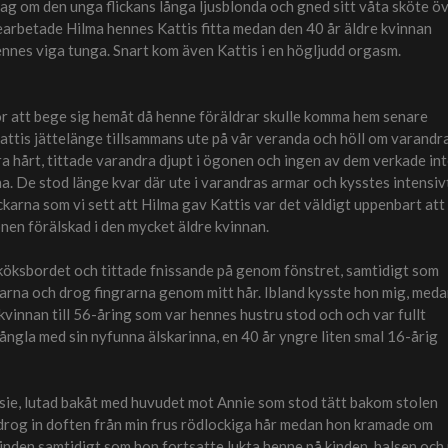
tag om den unga flickans långa ljusblonda och gned sitt våta sköte ö
earbetade Hilma hennes Kattis fitta medan den 40 år äldre kvinnan
ennes viga tunga. Snart kom även Kattis i en högljudd orgasm.
 för att bege sig hemåt då henne föräldrar skulle komma hem senare
attis jättelänge tillsammans ute på vår veranda och höll om varandr
a hårt, tittade varandra djupt i ögonen och ingen av dem verkade in
na. De stod länge kvar där ute i varandras armar och kysstes intensiv
karna som vi sett att Hilma gav Kattis var det väldigt uppenbart att
ronen förälskad i den mycket äldre kvinnan.
ll köksbordet och tittade fnissande på genom fönstret, samtidigt som
rna och drog fingrarna genom mitt hår. Ibland kysste hon mig, med
vinnan till 56-åring som var hennes hustru stod och och var fullt
ångla med sin nyfunna älskarinna, en 40 år yngre liten smal 16-årig
sie, lutad bakåt med huvudet mot Annie som stod tätt bakom stolen
drog in doften från min frus rödlockiga hår medan hon kramade om
kinden samtidigt som hon fortsatte lukta henne på kinden, halsen och