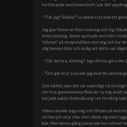
fortfarande med benen brett isär lätt uppdra
- "Får jag? Snälla?", sa Annie tyst med ett gene
Jag gav henne en liten nickning och log tillba
helst med mig. Annie spottade mot mitt rövhål 
"ollonet" på strapondildon mot mig och hur de
såg hennes blick och insåg att detta var någ
- "Går det bra, älskling? Jag vill inte göra den
- "Det går bra.", svarade jag med lite ansträng
Det värkte, men det var samtidigt så otroligt 
min frus gemensamma flickvän. ta mig analt me
började sakta rövknulla mig i en försiktig takt
Hilma slutade suga mig och tittade på med stor
ett ben på varje sida. Hon vände sig med rygg
kuk. Men denna gång placerade hon ollonet mo