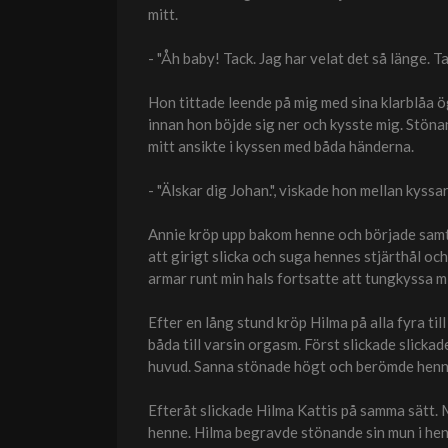
mitt.
- "Åh baby! Tack. Jag har velat det så länge. T
Hon tittade leende på mig med sina klarblåa 
innan hon böjde sig ner och kysste mig. Stöna
mitt ansikte i kyssen med båda händerna.
- "Älskar dig Johan.", viskade hon mellan kyssa
Annie kröp upp bakom henne och började samti
att girigt slicka och suga hennes stjärthål och
armar runt min hals fortsatte att tungkyssa m
Efter en lång stund kröp Hilma på alla fyra til
båda till varsin orgasm. Först slickade slick
huvud. Sanna stönade högt och berömde henne h
Efteråt slickade Hilma Kattis på samma sätt. 
henne. Hilma begravde stönande sin mun i henn