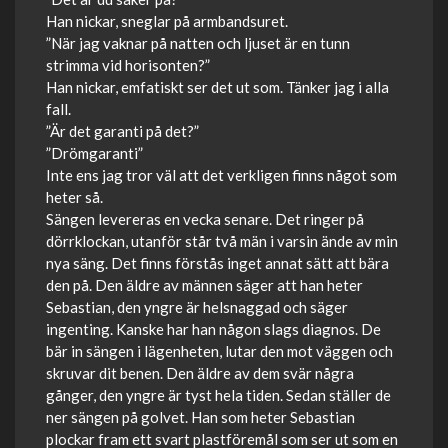
Han nickar, sneglar på armbandsuret.
”När jag vaknar på natten och ljuset är en tunn
strimma vid horisonten?”
Han nickar, emfatiskt ser det ut som. Tänker jag i alla
fall.
”Är det garanti på det?”
”Drömgaranti”
Inte ens jag tror väl att det verkligen finns något som
heter så.
Sängen levereras en vecka senare. Det ringer på
dörrklockan, utanför står två män i varsin ände av min
nya säng. Det finns förstås inget annat sätt att bära
den på. Den äldre av männen säger att han heter
Sebastian, den yngre är helsnaggad och säger
ingenting. Kanske har han någon slags diagnos. De
bär in sängen i lägenheten, lutar den mot väggen och
skruvar dit benen. Den äldre av dem svär några
gånger, den yngre är tyst hela tiden. Sedan ställer de
ner sängen på golvet. Han som heter Sebastian
plockar fram ett svart plastföremål som ser ut som en