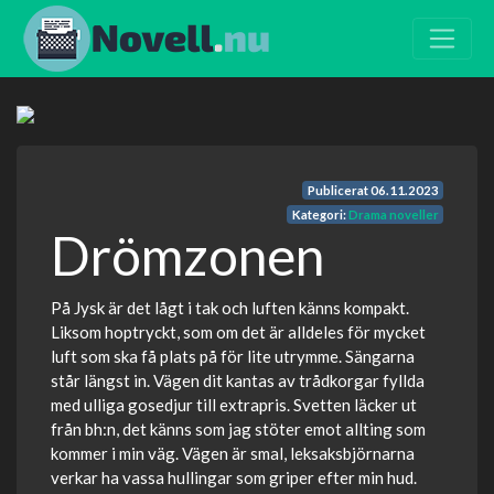
Publicerat
06.11.2023
Kategori:
Drama noveller
Drömzonen
På Jysk är det lågt i tak och luften känns kompakt.
Liksom hoptryckt, som om det är alldeles för mycket
luft som ska få plats på för lite utrymme. Sängarna
står längst in. Vägen dit kantas av trådkorgar fyllda
med ulliga gosedjur till extrapris. Svetten läcker ut
från bh:n, det känns som jag stöter emot allting som
kommer i min väg. Vägen är smal, leksaksbjörnarna
verkar ha vassa hullingar som griper efter min hud.