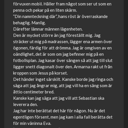
förvuxen mobil. Håller fram något som ser ut som en
penna och pekar på en liten skärm.
”Din namnteckning där”, hans röst är överraskande
behaglig. Manlig.
Därefter lämnar männen lägenheten.
Den är mycket större än jag föreställt mig. Jag
sträcker ut mig på madrassen, lägger ena armen över
ögonen, färdig för att drömma. Jag är omgiven av en
oändlighet, det är som om jag befinner mig på en
fotbollsplan. Jag kasar över sängen så att jag till slut
ligger snett diagonalt över den. Armarna rakt ut från
kroppen som Jesus på korset.
Det händer inget särskilt. Kanske borde jag ringa och
säga att jag ångrar mig, att jag vill ha en säng som är
åttio centimeter bred.
Kanske kan jag säga att jag vill att Sebastian ska
leverera den.
Jag har inte berättat det här för någon. Nu är det
egentligen försent, men jag kam i alla fall berätta det
för min väninna Eva.