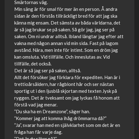
Smärtornas väg.
Min säng är för smal för mer än en person. Å andra
sidan är den förstås tillräckligt bred för att jag ska
känna mig ensam. Det sämsta av båda världarna, det
är så jag brukar se på saken. Så gör jag, jag ser på
saken. Om ni undrar alltså. Ibland längtar jag efter att
vakna med någon annan vid min sida. Fast på lagom
avstånd. Nära, men inte för intimt. Som en dröm jag
kan omsluta. Vid tillfälle. Och inneslutas av. Vid
tillfälle, det också.
Det är så jag ser på saken, alltså.
Allt det försöker jag förklara för expediten. Han är i
trettioårsåldern, har rågblont hår och ser nästan
sportig ut i den ljusblå skjortan med texten Jysk på
ryggen. Det är tveksamt om jag lyckas få honom att
förstå vad jag menar.
”Du ska ha en Dreamzone”, säger han.
”Kommer jag att komma ihåg drömmarna då?”
”Ja”, svarar han med en självklarhet som om det är en
fråga han får varje dag.
”Det är du säker på?”