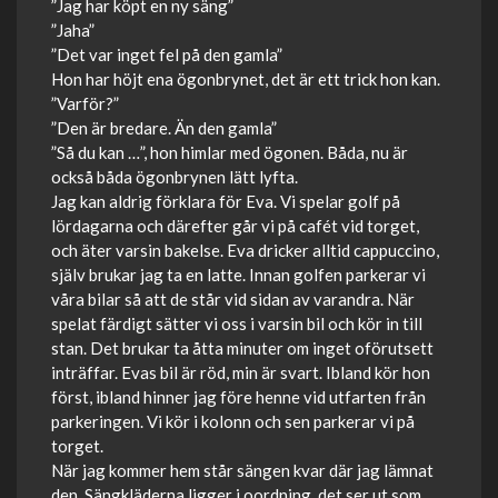
”Jag har köpt en ny säng”
”Jaha”
”Det var inget fel på den gamla”
Hon har höjt ena ögonbrynet, det är ett trick hon kan.
”Varför?”
”Den är bredare. Än den gamla”
”Så du kan …”, hon himlar med ögonen. Båda, nu är
också båda ögonbrynen lätt lyfta.
Jag kan aldrig förklara för Eva. Vi spelar golf på
lördagarna och därefter går vi på cafét vid torget,
och äter varsin bakelse. Eva dricker alltid cappuccino,
själv brukar jag ta en latte. Innan golfen parkerar vi
våra bilar så att de står vid sidan av varandra. När
spelat färdigt sätter vi oss i varsin bil och kör in till
stan. Det brukar ta åtta minuter om inget oförutsett
inträffar. Evas bil är röd, min är svart. Ibland kör hon
först, ibland hinner jag före henne vid utfarten från
parkeringen. Vi kör i kolonn och sen parkerar vi på
torget.
När jag kommer hem står sängen kvar där jag lämnat
den. Sängkläderna ligger i oordning, det ser ut som