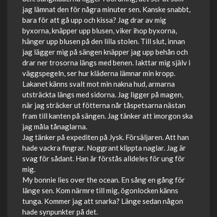
jag lämnat den för några minuter sen. Kanske snabbt,
bara för att gå upp och kissa? Jag drar av mig
byxorna, knäpper upp blusen, viker ihop byxorna,
hänger upp blusen på den lilla stolen. Till slut, innan
jag lägger mig på sängen knäpper jag upp behån och
drar ner trosorna längs med benen. Iakttar mig själv i
väggspegeln, ser hur kläderna lämnar min kropp.
Lakanet känns svalt mot min nakna hud, armarna
utsträckta längs med sidorna. Jag ligger på magen,
när jag sträcker ut fötterna når tåspetsarna nästan
fram till kanten på sängen. Jag tänker att imorgon ska
jag måla tånaglarna.
Jag tänker på expediten på Jysk. Försäljaren. Att han
hade vackra fingrar. Noggrant klippta naglar. Jag är
svag för sådant. Han är förstås alldeles för ung för
mig.
My bonnie lies over the ocean. En sång en gång för
länge sen. Kom närmre till mig, ögonlocken känns
tunga. Kommer jag att snarka? Länge sedan någon
hade synpunkter på det.