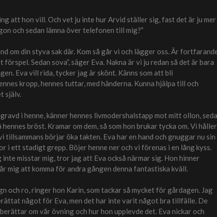
 att hon vill. Och vet ju inte hur Arvid ställer sig, fast det är ju mer
gon och sedan lämna över telefonen till mig?”
hand om din styva sak där. Kom så går vi och lägger oss. Är fortfarand
nget förspel. Sedan sova”, säger Eva. Nakna är vi ju redan så det är bara
n. Eva vill rida, tycker jag är skönt. Känns som att bli
nnes kropp, hennes tuttar, med händerna. Kunna hjälpa till och
 själv.
begravd i henne, känner hennes livmodershalstapp mot mitt ollon, sed
på hennes bröst. Kramar om dem, så som hon brukar tycka om. Vi håller
 vi tillsammans börjar öka takten. Eva har en hand och gnuggar nu sin
r i ett stadigt grepp. Böjer henne ner och vi förenas i en lång kyss.
inte misstar mig, tror jag att Eva också närmar sig. Hon hinner
 får mig att komma för andra gången denna fantastiska kväll.
ugn och ro, ringer hon Karin, som tackar så mycket för gårdagen. Jag
rättat något för Eva, men det har inte varit något bra tillfälle. De
n berättar om vår övning och hur hon upplevde det. Eva nickar och