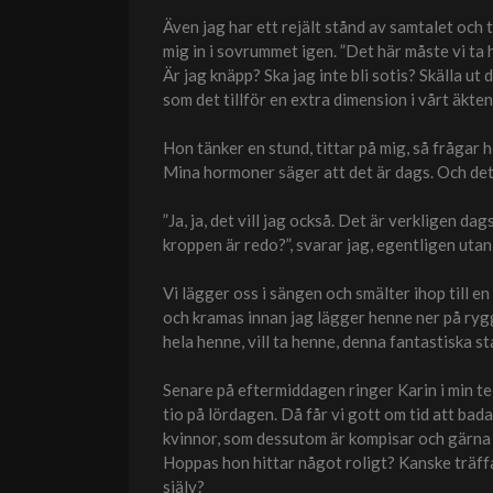
Även jag har ett rejält stånd av samtalet och 
mig in i sovrummet igen. ”Det här måste vi ta h
Är jag knäpp? Ska jag inte bli sotis? Skälla ut 
som det tillför en extra dimension i vårt äkten
Hon tänker en stund, tittar på mig, så frågar ho
Mina hormoner säger att det är dags. Och det ä
”Ja, ja, det vill jag också. Det är verkligen da
kroppen är redo?”, svarar jag, egentligen utan 
Vi lägger oss i sängen och smälter ihop till 
och kramas innan jag lägger henne ner på rygg 
hela henne, vill ta henne, denna fantastiska st
Senare på eftermiddagen ringer Karin i min t
tio på lördagen. Då får vi gott om tid att bad
kvinnor, som dessutom är kompisar och gärna de
Hoppas hon hittar något roligt? Kanske träffa 
själv?