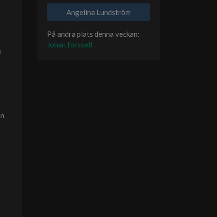
Angelina Lundström
På andra plats denna veckan:
Johan forssell
e
an