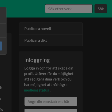
Sök
Publicera novell
Publicera dikt
23
er
Inloggning
Logga in och för att skapa din
profil. Utöver får du möjlighet
att redigera dina verk och du
har möjlighet att nå högre
ch
medlemsstatus
.
h
a
is