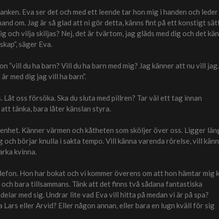
tanken. Eva ser det och med ett leende tar hon mig i handen och leder
and om. Jag är så glad att ni gör detta, känns fint på ett konstigt sätt
dig och vilja skiljas? Nej, det är tvärtom, jag gläds med dig och det kä
skap”, säger Eva.
n ”vill du ha barn? Vill du ha barn med mig? Jag känner att nu vill jag.
r med dig jag vill ha barn”.
gs. Låt oss försöka. Ska du sluta med pillren? Tar väl ett tag innan
att tänka, bara låter känslan styra.
en enhet. Känner värmen och kåtheten som sköljer över oss. Ligger län
och börjar knulla i sakta tempo. Vill känna varenda rörelse, vill kän
arka kvinna.
elefon. Hon har bokat och vi kommer överens om att hon hämtar mig k
a och bara tillsammans. Tänk att det finns två sådana fantastiska
lar med sig. Undrar lite vad Eva vill hitta på medan vi är på spa?
Lars eller Arvid? Eller någon annan, eller bara en lugn kväll för sig