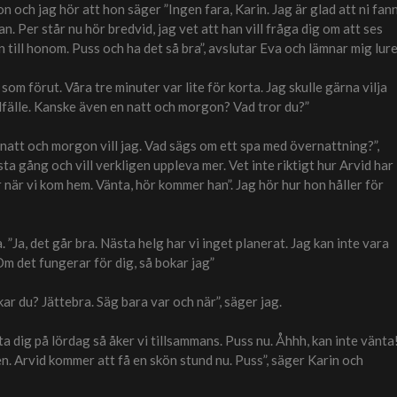
n och jag hör att hon säger ”Ingen fara, Karin. Jag är glad att ni fan
. Per står nu hör bredvid, jag vet att han vill fråga dig om att ses
n till honom. Puss och ha det så bra”, avslutar Eva och lämnar mig lure
k som förut. Våra tre minuter var lite för korta. Jag skulle gärna vilja
illfälle. Kanske även en natt och morgon? Vad tror du?”
ll, natt och morgon vill jag. Vad sägs om ett spa med övernattning?”,
ta gång och vill verkligen uppleva mer. Vet inte riktigt hur Arvid har
r när vi kom hem. Vänta, hör kommer han”. Jag hör hur hon håller för
”Ja, det går bra. Nästa helg har vi inget planerat. Jag kan inte vara
Om det fungerar för dig, så bokar jag”
kar du? Jättebra. Säg bara var och när”, säger jag.
ta dig på lördag så åker vi tillsammans. Puss nu. Åhhh, kan inte vänta
en. Arvid kommer att få en skön stund nu. Puss”, säger Karin och