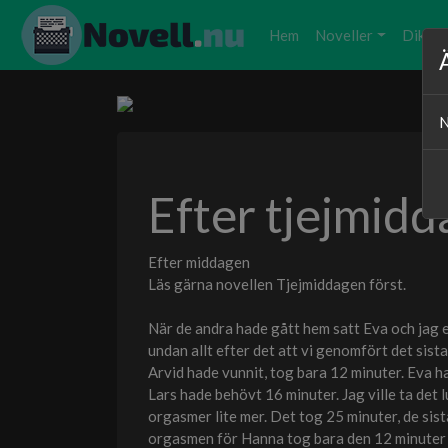
Hem
Noveller
Dikter
N
Efter tjejmid
Efter middagen
Läs gärna novellen Tjejmiddagen först.
När de andra hade gått hem satt Eva och jag 
undan allt efter det att vi genomfört det sist
Arvid hade vunnit, tog bara 12 minuter. Eva h
Lars hade behövt 16 minuter. Jag ville ta det 
orgasmer lite mer. Det tog 25 minuter, de sis
orgasmen för Hanna tog bara den 12 minuter o