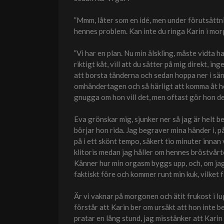
”Mmm, låter som en idé, men under förutsättning
hennes problem. Kan inte du ringa Karin i mor
”Vi har en plan. Nu min älskling, måste vidta 
riktigt kåt, vill att du sätter på mig direkt, i
att borsta tänderna och sedan hoppa ner i sänge
omhändertagen och så härligt att komma åt he
gnugga om hon vill det, men oftast gör hon det
Eva grönskar mig, sjunker ner så jag är helt 
börjar hon rida. Jag begraver mina händer i, 
på i ett skönt tempo, säkert tio minuter innan
klitoris medan jag håller om hennes bröstvårto
Känner hur min orgasm byggs upp, och, om jag 
faktiskt före och kommer runt min kuk, vilket
Är vi vaknar på morgonen och ätit frukost i l
förstår att Karin ber om ursäkt att hon inte be
pratar en lång stund, jag misstänker att Kari