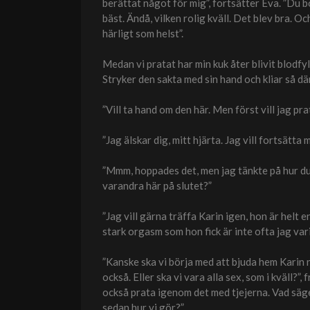
berättat något för mig”, fortsätter Eva. ”Du b
bäst. Ändå, vilken rolig kväll. Det blev bra. Och
härligt som helst”.
Medan vi pratat har min kuk åter blivit blodfyl
Stryker den sakta med sin hand och kliar så dä
”Vill ta hand om den här. Men först vill jag pra
”Jag älskar dig, mitt hjärta. Jag vill fortsätta m
”Mmm, hoppades det, men jag tänkte på hur du 
varandra här på slutet?”
”Jag vill gärna träffa Karin igen, hon är helt e
stark orgasm som hon fick är inte ofta jag var
”Kanske ska vi börja med att bjuda hem Karin n
också. Eller ska vi vara alla sex, som i kväll?”,
också prata igenom det med tjejerna. Vad säge
sedan hur vi gör?”