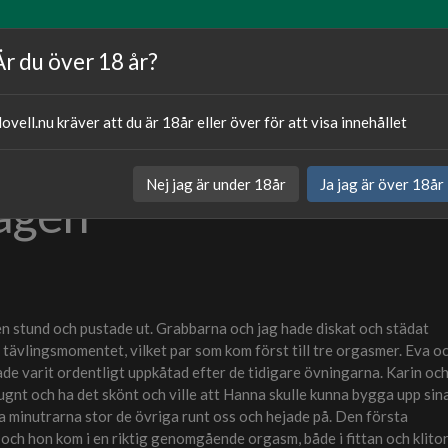
Artiklar
Våra författare
Om oss
Är du över 18 år?
ovell.nu kräver att du är 18år eller över för att visa innehållet
Publicerat
20.02.20
Nej jag är under 18år
Ja jag är över 18år
dagen
Kategori:
Sexnovell
en stund och pustade ut. Grabbarna och jag hade diskat och städat
a tävlingsmomentet, vilket par som kom först till tre orgasmer. Eva o
ade varit ordentligt uppkåtad efter de tidigare övningarna. Karin oc
lugnt och ha det skönt och ville att Hanna skulle kunna bygga upp sin
ta minutrarna stor de övriga runt oss och hejade på. Den första
ch hon kom i en riktig genomgående orgasm, både i fittan och klitor