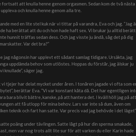
de fortsatt att knulla henne genom orgasmen. Sedan kom de två nästa
 uppleva och knulla henne genom alla tre.
ande med en lite stel kuk när vi tittar på varandra, Eva och jag. ”Jag ä
nde ha berättat att du och hon hade haft sex. Vi brukar ju alltid berät
 inte hunnit träffas sedan dess. Och jag visste ju ändå, såg det på dig
marskatter. Var det bra?”
nte jag någonsin har upplevt ett sådant samlag tidigare. Ursäkta, jag
ånga uppdämda behov som utlöstes. Hoppas du förstår, jag älskar ju
i knullade”, säger jag.
t vi tjejer har delat mycket under åren. I tonåren jagade vi ofta som e
å bytet”, berättar Eva. ”Vi var konstant kåta då. Det har egentligen int
ara bara blivit bättre, kanske, på att hantera det. I kväll höll jag på at
vungen att få utlopp för mina behov. Lars var inte så dum, även om
ken teknik och fart han satte. Var precis vad jag behövde i det läget”
g satte poäng under tävlingen. Satte lågt på hur din sperma smakade,
ast, men var nog trots allt lite sur för att varken du eller Karin hade