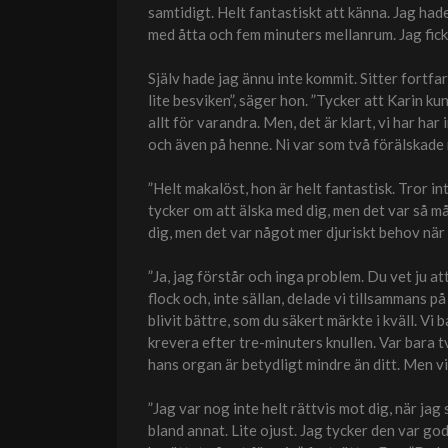
samtidigt. Helt fantastiskt att känna. Jag ha
med åtta och fem minuters mellanrum. Jag fick
Själv hade jag ännu inte kommit. Sitter fortfar
lite besviken”, säger hon. ”Tycker att Karin ku
allt för varandra. Men, det är klart, vi har har
och även på henne. Ni var som två förälskade 
”Helt makalöst, hon är helt fantastisk. Tror i
tycker om att älska med dig, men det var så m
dig, men det var något mer djuriskt behov när v
”Ja, jag förstår och inga problem. Du vet ju at
flock och, inte sällan, delade vi tillsammans p
blivit bättre, som du säkert märkte i kväll. Vi b
krevera efter tre-minuters knullen. Var bara t
hans organ är betydligt mindre än ditt. Men vil
”Jag var nog inte helt rättvis mot dig, när ja
bland annat. Lite ojust. Jag tycker den var god