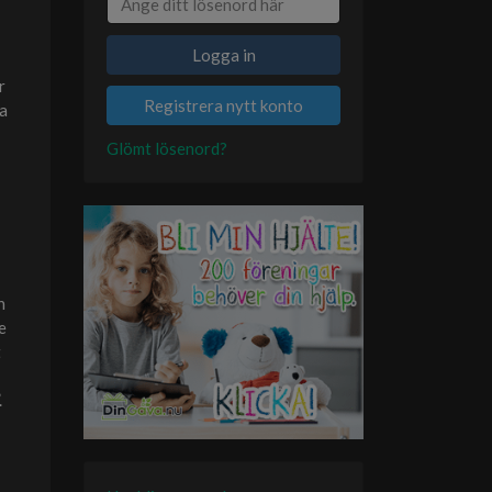
Logga in
r
Registrera nytt konto
ta
Glömt lösenord?
n
e
t
.