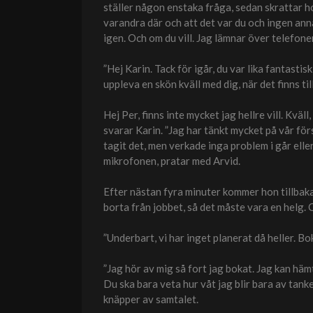
ställer någon enstaka fråga, sedan skrattar ho
varandra där och att det var du och ingen annan
igen. Och om du vill. Jag lämnar över telefone
”Hej Karin. Tack för igår, du var lika fantastis
uppleva en skön kväll med dig, när det finns t
Hej Per, finns inte mycket jag hellre vill. Kvä
svarar Karin. ”Jag har tänkt mycket på vår förs
tagit det, men verkade inga problem i går elle
mikrofonen, pratar med Arvid.
Efter nästan fyra minuter kommer hon tillbaka. 
borta från jobbet, så det måste vara en helg. 
”Underbart, vi har inget planerat då heller. Bo
”Jag hör av mig så fort jag bokat. Jag kan häm
Du ska bara veta hur våt jag blir bara av tank
knäpper av samtalet.