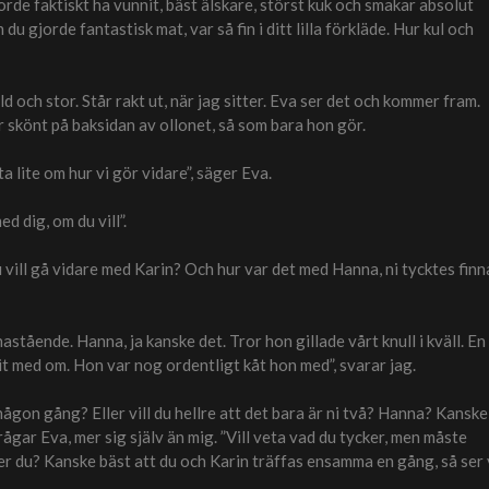
orde faktiskt ha vunnit, bäst älskare, störst kuk och smakar absolut
 du gjorde fantastisk mat, var så fin i ditt lilla förkläde. Hur kul och
ld och stor. Står rakt ut, när jag sitter. Eva ser det och kommer fram.
r skönt på baksidan av ollonet, så som bara hon gör.
ta lite om hur vi gör vidare”, säger Eva.
ed dig, om du vill”.
vill gå vidare med Karin? Och hur var det med Hanna, ni tycktes finn
nastående. Hanna, ja kanske det. Tror hon gillade vårt knull i kväll. En
it med om. Hon var nog ordentligt kåt hon med”, svarar jag.
ågon gång? Eller vill du hellre att det bara är ni två? Hanna? Kanske
 frågar Eva, mer sig själv än mig. ”Vill veta vad du tycker, men måste
r du? Kanske bäst att du och Karin träffas ensamma en gång, så ser 