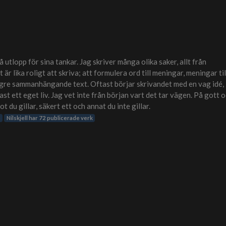
få utlopp för sina tankar. Jag skriver många olika saker, allt från
lt är lika roligt att skriva; att formulera ord till meningar, meningar til
längre sammanhängande text. Oftast börjar skrivandet med en vag idé,
st ett eget liv. Jag vet inte från början vart det tar vägen. På gott 
 du gillar, säkert ett och annat du inte gillar.
3
Nilskjell har 72 publicerade verk