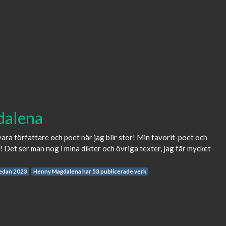
dalena
l vara författare och poet när jag blir stor! Min favorit-poet och
! Det ser man nog i mina dikter och övriga texter, jag får mycket
edan 2023
Henny Magdalena har 53 publicerade verk