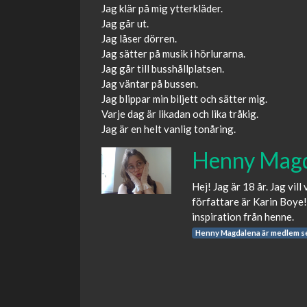
Jag klär på mig ytterkläder.
Jag går ut.
Jag låser dörren.
Jag sätter på musik i hörlurarna.
Jag går till busshållplatsen.
Jag väntar på bussen.
Jag blippar min biljett och sätter mig.
Varje dag är likadan och lika tråkig.
Jag är en helt vanlig tonåring.
Henny Mag
Hej! Jag är 18 år. Jag vil
författare är Karin Boye!
inspiration från henne.
Henny Magdalena är medlem s