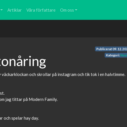
Artiklar
Våra författare
Om oss
Publicerat
09.12.20
 tonåring
Kategori:
Nove
väckarklockan och skrollar på instagram och tik tok i en halvtimme.
st.
om jag tittar på Modern Family.
ar och spelar hay day.