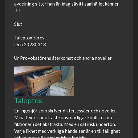
avdelning sitter han än idag såvitt samhället känner
till.
Slut
Taleptox Skrev
Den 20230313
Ur Provokatörens återkomst och andra noveller
Taleptox
En ingenjör som skriver dikter, essäer och noveller.
Mina texter är oftast konstnärliga skönlitterära
fiktioner i det abstrakta. Med en satirisk underton.
Varje likhet med verkliga händelser är en tillfällighet
och bygger på en människas logiska