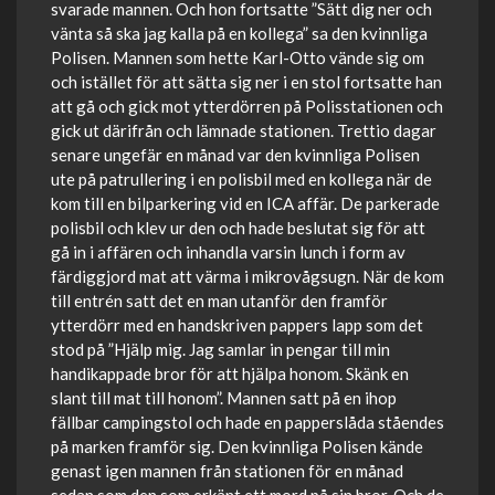
svarade mannen. Och hon fortsatte ”Sätt dig ner och
vänta så ska jag kalla på en kollega” sa den kvinnliga
Polisen. Mannen som hette Karl-Otto vände sig om
och istället för att sätta sig ner i en stol fortsatte han
att gå och gick mot ytterdörren på Polisstationen och
gick ut därifrån och lämnade stationen. Trettio dagar
senare ungefär en månad var den kvinnliga Polisen
ute på patrullering i en polisbil med en kollega när de
kom till en bilparkering vid en ICA affär. De parkerade
polisbil och klev ur den och hade beslutat sig för att
gå in i affären och inhandla varsin lunch i form av
färdiggjord mat att värma i mikrovågsugn. När de kom
till entrén satt det en man utanför den framför
ytterdörr med en handskriven pappers lapp som det
stod på ”Hjälp mig. Jag samlar in pengar till min
handikappade bror för att hjälpa honom. Skänk en
slant till mat till honom”. Mannen satt på en ihop
fällbar campingstol och hade en papperslåda ståendes
på marken framför sig. Den kvinnliga Polisen kände
genast igen mannen från stationen för en månad