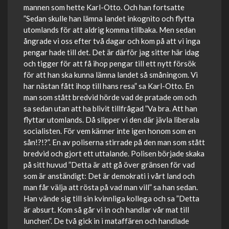
mannen som hette Karl-Otto. Och han fortsatte
”Sedan skulle han lämna landet inkognito och flytta
utomlands för att aldrig komma tillbaka. Men sedan
ångrade vi oss efter två dagar och kom på att vi inga
pengar hade till det. Det är därför jag sitter här idag
och tigger för att få ihop pengar till ett nytt försök
för att han ska kunna lämna landet så småningom. Vi
har nästan fått ihop till hans resa” sa Karl-Otto. En
man som stått bredvid hörde vad de pratade om och
sa sedan utan att ha blivit tillfrågad ”Va bra. Att han
flyttar utomlands. Då slipper vi den där jävla liberala
socialisten. För vem känner inte igen honom som en
sån!?!?”. En av poliserna stirrade på den man som stått
bredvid och gjort ett uttalande. Polisen började skaka
på sitt huvud ”Detta är att gå över gränsen för vad
som är anständigt: Det är demokrati i vårt land och
man får välja att rösta på vad man vill” sa han sedan.
Han vände sig till sin kvinnliga kollega och sa ”Detta
är absurt. Kom så går vi in och handlar vår mat till
lunchen”. De två gick in i mataffären och handlade