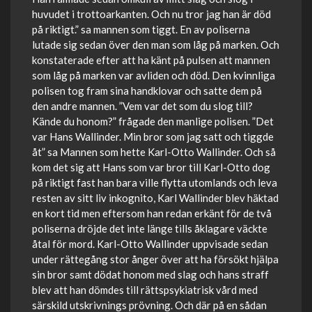
huvudet i trottoarkanten. Och nu tror jag han är död
på riktigt.” sa mannen som tiggt. En av poliserna
lutade sig sedan över den man som låg på marken. Och
konstaterade efter att ha känt på pulsen att mannen
som låg på marken var avliden och död. Den kvinnliga
polisen tog fram sina handklovar och satte dem på
den andre mannen. ”Vem var det som du slog till?
Kände du honom?” frågade den manlige polisen. ”Det
var Hans Wallinder. Min bror som jag satt och tiggde
åt” sa Mannen som hette Karl-Otto Wallinder. Och så
kom det sig att Hans som var bror till Karl-Otto dog
på riktigt fast han bara ville flytta utomlands och leva
resten av sitt liv inkognito, Karl Wallinder blev häktad
en kort tid men eftersom han redan erkänt för de två
poliserna dröjde det inte länge tills åklagare väckte
åtal för mord. Karl-Otto Wallinder uppvisade sedan
under rättegång stor ånger över att ha försökt hjälpa
sin bror samt dödat honom med slag och hans straff
blev att han dömdes till rättspsykiatrisk vård med
särskild utskrivnings prövning. Och där på en sådan