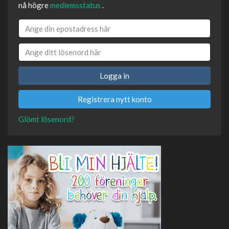
nå högre
medlemsstatus
.
Logga in
Registrera nytt konto
Glömt lösenord?