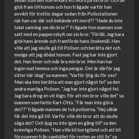
sedan som den som erkänt ett mord på sin bror. Och de
gick fram till honom och hon frågade varför han
avvikit för trettio dagar sedan från Polisstationen
när han var där och bekände ett mord?? ”Hade du inte
talat sanning om din bror?” Frågade hon mannen som
satt med en pappersskylt om sin bror. ”Förlåt. Jag bara
gick hans ärende och framförde hans önskemål. Han
ville att jag skulle gå till Polisen och berätta det och
medge att jag dödat honom. Fast jag har inte gjort
det. Han lever och mår bra min bror. Men han har
ingen mat hemma och inga pengar. Det är därför jag
sitter här idag” sa mannen. ”Varför ljög du för oss?
Man ska inte berätta att man gjort något fel” sa den
andra manliga Polisen. ”Jag har inte gjort något fel.
Jag bara drog en vit lögn. För att min bror ville det” sa
mannen som hette Karl-Otto. ”Får man inte göra
det??” frågade mannen de två poliserna. ”Nej såhär
får det inte gå till. Varför ville din bror att du skulle
säga det? Och ljug nu inte igen en gång till” sa den
kvinnliga Polisen. ”Han ville bli bortglömd och att bli
försvunnen från samhället för resten av sitt liv” sa