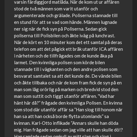
varsin färdiggjord matlåda. När de kom ut ur affären
stod de två männen som varit utanför och
argumenterade och grälade. Poliserna stannade till
en stund för att se vad som hände. Männen lugnade
ner sig när de fick syn på Poliserna. Sedan gick
poliserna till Polisbilen och åkte iväg på lunchrast.
När de kört en 10 minuter kom det ett samtal på deras
telefon om att det pågick ett bråk utanför ICA affären
i närheten och de tillfrågades om de kunde åka på
larmet. Den kvinnliga polisen som körde bilen
stannade till i vägkanten och den andre polisen som
besvarat samtalet sa att det kunde de. De vände bilen
och åkte tillbaka och när de kom fram fick de syn på en
man som låg orörlig på marken och bredvid stod den
man som suttit och tiggt utanför affären. ”Vad har
hänt här då?” frågade den kvinnliga Polisen. En kvinna
som stod där utanför affär sa ”Han slog till honom när
han sa att han också borde flytta utomlands” sa
kvinnan. Karl-Otto inflikade ”Annars skulle han döda
mig. Han frågade sedan om jag ville att han skulle dö!?
Han ramlade sedan omkull av mitt slag och slog i