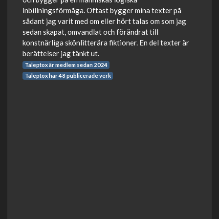
inbillningsförmåga. Oftast bygger mina texter på
sådant jag varit med om eller hört talas om som jag
sedan skapat, omvandlat och förändrat till
konstnärliga skönlitterära fiktioner. En del texter är
berättelser jag tänkt ut.
Taleptox är medlem sedan 2024
Taleptox har 48 publicerade verk