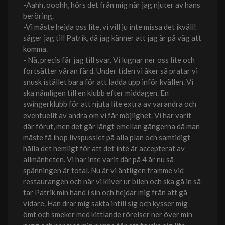
-Aahh, ooohh, hörs det från mig när jag njuter av hans
beröring.
-Vi måste hejda oss lite, vi vill ju inte missa det ikväll!
säger jag till Patrik, då jag känner att jag är på väg att
komma.
- Nä, precis får jag till svar. Vi lugnar ner oss lite och
fortsätter våran färd. Under tiden vi åker så pratar vi
snusk istället bara för att ladda upp inför kvällen. Vi
ska nämligen till en klubb efter middagen. En
swingerklubb för att njuta lite extra av varandra och
eventuellt av andra om vi får möjlighet. Vi har varit
där förut, men det går långt emellan gångerna då man
måste få ihop livspusslet på alla plan och samtidigt
hålla det hemligt för att det inte är accepterat av
allmänheten. Vi har inte varit där på 4 år nu så
spänningen är total. Nu är vi äntligen framme vid
restaurangen och när vi kliver ur bilen och ska gå in så
tar Patrik min hand i sin och hejdar mig från att gå
vidare. Han drar mig sakta intill sig och kysser mig
ömt och smeker med kittlande rörelser ner över min