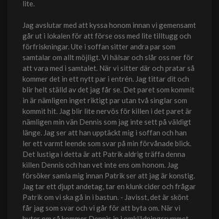
lite.
Jag avslutar med att kyssa honom innan vi gemensamt
går ut i lokalen för att förse oss med lite tilltugg och
förfriskningar. Ute i soffan sitter andra par som
samtalar om allt möjligt. Vi hälsar och slår oss ner för
att vara med i samtalet. När vi sitter där och pratar så
kommer det in ett nytt par i entrén. Jag tittar dit och
blir helt ställd av det jag får se. Det paret som kommit
in är nämligen inget riktigt par utan två singlar som
kommit hit. Jag blir lite nervös för killen i det paret är
nämligen min vän Dennis som jag inte sett på väldigt
länge. Jag ser att han upptäckt mig i soffan och han
ler ett varmt leende som svar på min förvånade blick.
Det lustiga i detta är att Patrik aldrig träffa denna
killen Dennis och han vet inte ens om honom. Jag
försöker samla mig innan Patrik ser att jag är konstig.
Jag tar ett djupt andetag, tar en klunk cider och frågar
Patrik om vi ska gå in i bastun. - Javisst, det är skönt
får jag som svar och vi går för att byta om. När vi
byter om så kommer Dennis in i omklädningsrummet