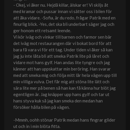
- Okej, vi åker nu. Hejdå killar, älskar er! Vi skiljs åt
med kramar och pussar innan vi sätter oss i bilen för
att åka vidare. -Sofia, är du redo, frågar Patrik med en
finurlig blick. -Yes, det ska bli underbart säger jag och
ger honom ett retsamt leende.
Vi kör iväg och vinkar till barnen och farmor sen bär
det iväg mot restaurangen där vi bokat bord för att
bara få vara vi för ett tag. Under tiden vi åker så kan
jag ju inte låta bli att smeka Patrik lite på låret och
vidare mot hans gylf. Han andas lite tyngre och jag
känner att han uppskattar min beröring. Han svarar
med att smeka mig och följa mitt lår hela vägen upp till
min villiga vulva. Det får mig att stöna lite lätt och
sära lite mer på benen så han kan få känna hur blöt jag
egentligen är. Jag knäpper upp hans gylf och tar ut
hans styva kuk så jag kan smeka den medan han
försöker hålla bilen på vägen.
-Mmmh, oohh stönar Patrik medan hans fingrar glider
ut och in i min blöta fitta.