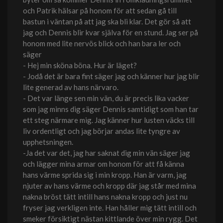
och Patrik hälsar på honom för att sedan gå till
bastun i väntan på att jag ska bli klar. Det gör så att
jag och Dennis blir kvar själva för en stund. Jag ser på
honom med lite nervös blick och han bara ler och
säger
- Hej min sköna böna. Hur är läget?
- Jodå det är bara fint säger jag och känner hur jag blir
lite generad av hans närvaro.
- Det var länge sen min vän, du är precis lika vacker
som jag minns dig säger Dennis samtidigt som han tar
ett steg närmare mig. Jag känner hur lusten väcks till
liv ordentligt och jag börjar andas lite tyngre av
upphetsningen.
-Ja det var det, jag har saknat dig min vän säger jag
och lägger mina armar om honom för att få känna
hans värme sprida sig i min kropp. Han är varm, jag
njuter av hans värme och kropp där jag står med mina
nakna bröst tätt intill hans nakna kropp och just nu
fryser jag verkligen inte. Han håller mig tätt intill och
smeker försiktigt nästan kittlande över min rygg. Det