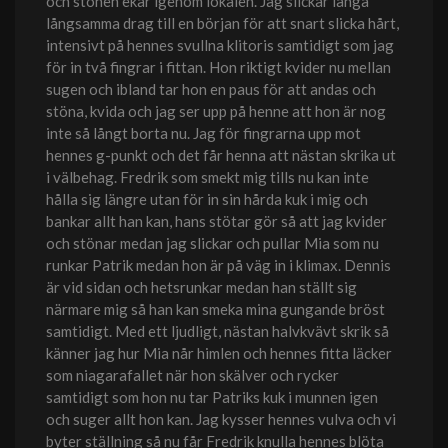
och stönen ekar igenom lokalen. Jag slickar långa
långsamma drag till en början för att snart slicka hårt,
intensivt på hennes svullna klitoris samtidigt som jag
för in två fingrar i fittan. Hon riktigt kvider nu mellan
sugen och ibland tar hon en paus för att andas och
stöna, kvida och jag ser upp på henne att hon är nog
inte så långt borta nu. Jag för fingrarna upp mot
hennes g-punkt och det får henna att nästan skrika ut
i välbehag. Fredrik som smekt mig tills nu kan inte
hålla sig längre utan för in sin hårda kuk i mig och
bankar allt han kan, hans stötar gör så att jag kvider
och stönar medan jag slickar och pullar Mia som nu
runkar Patrik medan hon är på väg in i klimax. Dennis
är vid sidan och hetsrunkar medan han ställt sig
närmare mig så han kan smeka mina gungande bröst
samtidigt. Med ett ljudligt, nästan halvkvävt skrik så
känner jag hur Mia når himlen och hennes fitta läcker
som niagarafallet när hon skälver och rycker
samtidigt som hon nu tar Patriks kuk i munnen igen
och suger allt hon kan. Jag kysser hennes vulva och vi
byter ställning så nu får Fredrik knulla hennes blöta