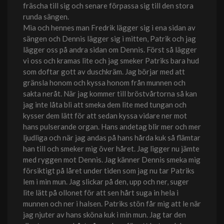
fräscha till sig och senare förpassa sig till den stora
runda sängen.
Mia och hennes man Fredrik lägger sig i ena sidan av
sängen och Dennis lägger sig i mitten, Patrik och jag
lägger oss på andra sidan om Dennis. Först så lägger
vi oss och kramas lite och jag smeker Patriks bara hud
som doftar gott av duschkräm. Jag börjar med att
gränsla honom och kyssa honom från munnen och
sakta neråt. När jag kommer till bröstvårtorna så kan
jag inte låta bli att smeka dem lite med tungan och
kysser dem lätt för att sedan kyssa vidare ner mot
hans pulserande organ. Hans andetag blir mer och mer
ljudliga och när jag andas på hans hårda kuk så flämtar
han till och smeker mig över håret. Jag ligger nu jämte
med ryggen mot Dennis. Jag känner Dennis smeka mig
försiktigt på låret under tiden som jag nu tar Patriks
lem i min mun. Jag slickar på den, upp och ner, suger
lite lätt på ollonet för att sen hårt suga in hela i
munnen och ner i halsen. Patriks stön får mig att le när
jag njuter av hans sköna kuk i min mun. Jag tar den