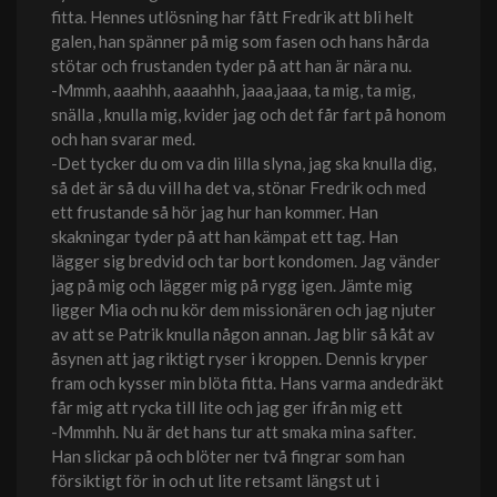
fitta. Hennes utlösning har fått Fredrik att bli helt
galen, han spänner på mig som fasen och hans hårda
stötar och frustanden tyder på att han är nära nu.
-Mmmh, aaahhh, aaaahhh, jaaa,jaaa, ta mig, ta mig,
snälla , knulla mig, kvider jag och det får fart på honom
och han svarar med.
-Det tycker du om va din lilla slyna, jag ska knulla dig,
så det är så du vill ha det va, stönar Fredrik och med
ett frustande så hör jag hur han kommer. Han
skakningar tyder på att han kämpat ett tag. Han
lägger sig bredvid och tar bort kondomen. Jag vänder
jag på mig och lägger mig på rygg igen. Jämte mig
ligger Mia och nu kör dem missionären och jag njuter
av att se Patrik knulla någon annan. Jag blir så kåt av
åsynen att jag riktigt ryser i kroppen. Dennis kryper
fram och kysser min blöta fitta. Hans varma andedräkt
får mig att rycka till lite och jag ger ifrån mig ett
-Mmmhh. Nu är det hans tur att smaka mina safter.
Han slickar på och blöter ner två fingrar som han
försiktigt för in och ut lite retsamt längst ut i