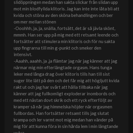
slidöppningen medan han sakta slickar från slidan upp
mot min blodfyllda klitoris. Jag kan inte inte låta bli att
kvida och stöna av den sköna behandlingen och ber
om mer mellan stönen
-Ooohhh, ja, ja, snälla, fortsätt, det är så jävla skönt,
mmmh. Han ser upp på mig med ett retsamt leende och
fortsätter att stimulera min klitoris och för nu sakta
upp fingrarna till min g-punkt och smeker den
intensivt.
-Aaahh, aaahh, ja ,ja flämtar jag när jag känner att jag
närmar mig min efterlängtade orgasm. Hans tunga
leker med långa drag över klitoris tills han till sist
suger lite lätt på den och det får mig att högljutt kvida
rakt ut och jag har svårt att hålla tillbaka när jag
känner att jag fullkomligt exploderar inombords och
med ett nästan dovt skrik och ett ryck efterföljt av
kramper så når jag himmelska höjder när orgasmen
fullbordas. Han fortsätter retsamt tills jag slutat
krampa och ler varmt mot mig medan han vänder på
mig för att kunna föra in sin hårda lem i min längtande
vulva.