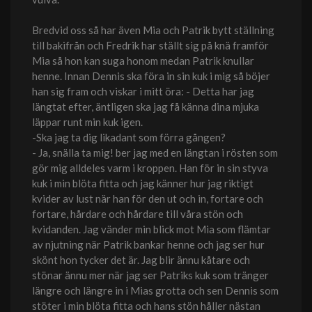
Bredvid oss så har även Mia och Patrik bytt ställning
till bakifrån och Fredrik har ställt sig på knä framför
Mia så hon kan suga honom medan Patrik knullar
henne. Innan Dennis ska föra in sin kuk i mig så böjer
han sig fram och viskar i mitt öra: - Detta har jag
längtat efter, äntligen ska jag få känna dina mjuka
läppar runt min kuk igen.
-Ska jag ta dig likadant som förra gången?
- Ja, snälla ta mig! ber jag med en längtan i rösten som
gör mig alldeles varm i kroppen. Han för in sin styva
kuk i min blöta fitta och jag känner hur jag riktigt
kvider av lust när han för den ut och in, fortare och
fortare, hårdare och hårdare till våra stön och
kvidanden. Jag vänder min blick mot Mia som flämtar
av njutning när Patrik bankar henne och jag ser hur
skönt hon tycker det är. Jag blir ännu kåtare och
stönar ännu mer när jag ser Patriks kuk som tränger
längre och längre in i Mias grotta och sen Dennis som
stöter i min blöta fitta och hans stön håller nästan