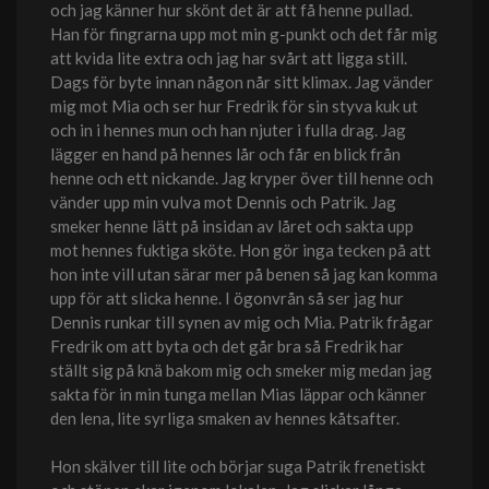
och jag känner hur skönt det är att få henne pullad.
Han för fingrarna upp mot min g-punkt och det får mig
att kvida lite extra och jag har svårt att ligga still.
Dags för byte innan någon når sitt klimax. Jag vänder
mig mot Mia och ser hur Fredrik för sin styva kuk ut
och in i hennes mun och han njuter i fulla drag. Jag
lägger en hand på hennes lår och får en blick från
henne och ett nickande. Jag kryper över till henne och
vänder upp min vulva mot Dennis och Patrik. Jag
smeker henne lätt på insidan av låret och sakta upp
mot hennes fuktiga sköte. Hon gör inga tecken på att
hon inte vill utan särar mer på benen så jag kan komma
upp för att slicka henne. I ögonvrån så ser jag hur
Dennis runkar till synen av mig och Mia. Patrik frågar
Fredrik om att byta och det går bra så Fredrik har
ställt sig på knä bakom mig och smeker mig medan jag
sakta för in min tunga mellan Mias läppar och känner
den lena, lite syrliga smaken av hennes kåtsafter.
Hon skälver till lite och börjar suga Patrik frenetiskt