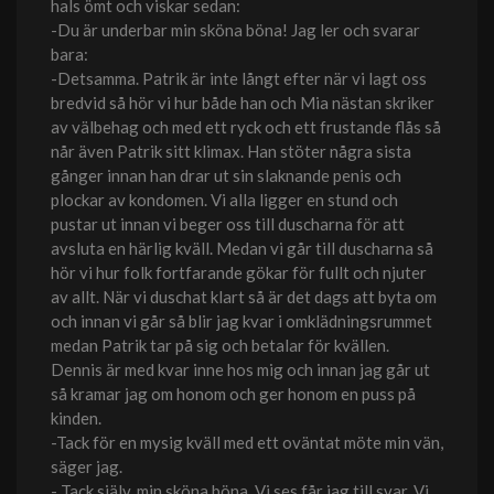
hals ömt och viskar sedan:
-Du är underbar min sköna böna! Jag ler och svarar
bara:
-Detsamma. Patrik är inte långt efter när vi lagt oss
bredvid så hör vi hur både han och Mia nästan skriker
av välbehag och med ett ryck och ett frustande flås så
når även Patrik sitt klimax. Han stöter några sista
gånger innan han drar ut sin slaknande penis och
plockar av kondomen. Vi alla ligger en stund och
pustar ut innan vi beger oss till duscharna för att
avsluta en härlig kväll. Medan vi går till duscharna så
hör vi hur folk fortfarande gökar för fullt och njuter
av allt. När vi duschat klart så är det dags att byta om
och innan vi går så blir jag kvar i omklädningsrummet
medan Patrik tar på sig och betalar för kvällen.
Dennis är med kvar inne hos mig och innan jag går ut
så kramar jag om honom och ger honom en puss på
kinden.
-Tack för en mysig kväll med ett oväntat möte min vän,
säger jag.
- Tack själv, min sköna böna. Vi ses får jag till svar. Vi