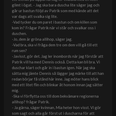
glimt i ögat. - Jag ska bara duscha lite säger jag och
går ur bastun följd av Patrik som med kände att det
var dags att svalka sig lite.
-Vad tycker du om paret i bastun och om killen som
kom in? Frågar Patrik när vi står och svalkar oss i
duschen.
-Jo, dem är gröna allihop, säger jag.
-Vad bra, ska vi fråga dem tre om dem vill gå till ett
rum sen?
-Javisst, gör det. Jag ler inombords när jag förstår att
Patrik vill ha med Dennis också. Detta kan bli bra. Vi
duschar klart och går in i bastun igen. När jag ska
sätta mig jämte Dennis så lägger jag märke till att han
redan börjar få stånd här inne. Jag möter hans blick
med ett litet flin och blinkar åt honom innan jag sätter
mig.
-Ska vi förflytta oss till dom bekvämare regionerna
allihop? frågar Patrik.
- Ja gärna, säger kvinnan, Mia heter hon visst. Vi gör
som sagt och alla går först ut i duscharna för att