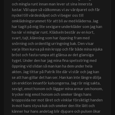
och mingla runt innan man lever ut sina innersta
lustar. Väl uppe så välkomnas vi av värdparet och får
nyckel till värdeskåpet och vi beger oss till
omklädningsrummet för att bli av med kläderna. Jag
har tagit på mig lite sexigare underkläder som jag kan
ha när vi minglar runt. Klädseln består av en kort,
svart, tajt, klänning som har öppning fram med
snörning och ordentlig urringning bak. Den visar
varje liten kurva på min kropp och får både mina mjuka
bröst och fasta rumpa att glänsa av det glansiga
tyget. Under den har jag mina fina spetsstring med
öppning vid slidan så man kan ha dem under hela
akten. Jag tittar på Patrik lite där vi står och jag kan
se att han gillar det han ser. Han kan inte längre dölja
sin erektion innanför kalsongerna. Jag rör mig sakta,
sexigt, emot honom och lägger mina armar om honom,
trycker mig emot honom och smeker längs hans
kroppssida ner mot låret och vinklar försiktigt handen
in mot hans styva kuk och smeker den lite lätt och
känner hur hans andetag blir djupare och pulsen ökar