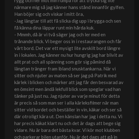
rygg och ner mot min rumpa för att trycka sig lite
närmare mig så jag känner hans stånd innanför gylfen.
Han böjer sig och viskar i mitt öra,
-Jag längtar till att få slicka dig upp i brygga och sen
få känna dina läppar runt min hårda kuk.
- Mmmh, då är vi två säger jag och ler med en
trånande blick. Vi beger oss in i restaurangen och får
vårt bord. Det var ett mysigt lite avskilt bord längre
in i lokalen. Jag känner nu hur hungrig jag har blivit av
allt prat och all spänning som gör sig påmind då
längtan tränger fram ibland snusktankarna. När vi
sitter och njuter av maten så ser jag på Patrik med
kärlek i blicken och märker att jag får den besvarad av
en ömsint men ändå lekfull blick som speglar vad han
tänker på just nu. Jag njuter av varje minut för detta
är precis så som man ser i alla kärleksfilmer när man
sitter vid bordet och beställer in vin, käkar och ser så
där otroligt kära ut. Den känslan har jag i detta nu. Vi
har precis käkat klart nu och det är dags att bege sig
vidare. Nu är bara det bästa kvar. Vi kör mot klubben
och parkerar bilen utanför. Nu är det dags att gå in