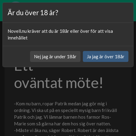
Är du över 18 år?
Novell.nu kräver att du är 18år eller över för att visa
innehållet
Publicerat
10.10.2020
Nej jag är under 18år
Ja jag är över 18år
Ett
Kategori:
Sexnoveller
oväntat möte!
-Kom nu barn, ropar Patrik medan jag gör mig i
ordning. Vi ska ut på en speciellt mysig barn fri kväll
Patrik och jag. Vi lämnar barnen hos farmor Ros-
Marie som så gärna har dem hos sig över natten.
-Måste vi åka nu, säger Robert. Robert är den äldsta