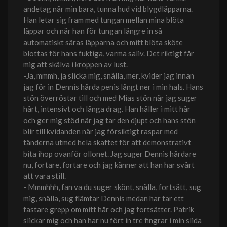
andetag når min bara, tunna hud vid blygdläpparna.
Han letar sig fram med tungan mellan mina blöta
läppar och när han för tungan längre in så
automatiskt säras läpparna och mitt blöta sköte
blottas för hans fuktiga, varma saliv. Det riktigt får
mig att skälva i kroppen av lust.
-Ja, mmmh, ja slicka mig, snälla, mer, kvider jag innan
jag för in Dennis hårda penis långt ner i min hals. Hans
stön överröstar till och med Mias stön när jag suger
hårt, intensivt och långa drag. Han håller i mitt hår
och ger mig stöd när jag tar den djupt och hans stön
blir till kvidanden när jag försiktigt raspar med
tänderna utmed hela skaftet för att demonstrativt
bita ihop ovanför ollonet. Jag suger Dennis hårdare
nu, fortare, fortare och jag känner att han har svårt
att vara still.
- Mmmhhh, fan va du suger skönt, snälla, fortsätt, sug
mig, snälla, sug flämtar Dennis medan har tar ett
fastare grepp om mitt hår och jag fortsätter. Patrik
slickar mig och han har nu fört in tre fingrar i min slida