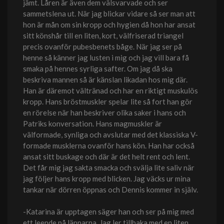
jämt. Låren är även dem välsvarvade och ser
sammetslena ut. När jag blickar vidare så ser man att
hon är mån om sin kropp och hygien då hon har ansat
sitt könshår till en liten, kort, välfriserad triangel
precis ovanför pubesbenets båge. När jag ser på
henne så känner jag lusten i mig och jag vill bara få
smaka på hennes syrliga safter. Om jag då ska
beskriva mannen så är känslan likadan hos mig där.
Han är däremot vältränad och har en riktigt muskulös
kropp. Hans bröstmuskler spelar lite så fort han gör
en rörelse när han beskriver olika saker i hans och
Patriks konversation. Hans magmuskler är
välformade, synliga och avslutar med det klassiska V-
formade musklerna ovanför hans kön. Han har också
ansat sitt buskage och där är det helt rent och lent.
Det får mig jag sakta smacka och svälja lite saliv när
jag följer hans kropp med blicken. Jag väcks ur mina
tankar när dörren öppnas och Dennis kommer in själv.
-Katarina är upptagen säger han och ser på mig med
ett leende på läpparna. Jag ler tillbaka med en liten