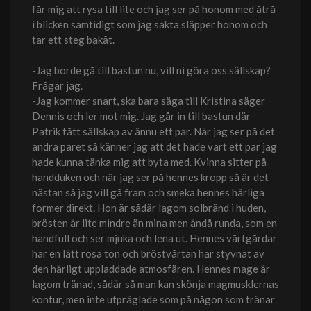
får mig att rysa till lite och jag ser på honom med åtrå
i blicken samtidigt som jag sakta släpper honom och
tar ett steg bakåt.
-Jag borde gå till bastun nu, vill ni göra oss sällskap?
Frågar jag.
-Jag kommer snart, ska bara säga till Kristina säger
Dennis och ler mot mig. Jag går in till bastun där
Patrik fått sällskap av ännu ett par. När jag ser på det
andra paret så känner jag att det hade vart ett par jag
hade kunna tänka mig att byta med. Kvinna sitter på
handduken och när jag ser på hennes kropp så är det
nästan så jag vill gå fram och smeka hennes härliga
former direkt. Hon är sådär lagom solbränd i huden,
brösten är lite mindre än mina men ändå runda, som en
handfull och ser mjuka och lena ut. Hennes vårtgårdar
har en lätt rosa ton och bröstvårtan har styvnat av
den härligt uppladdade atmosfären. Hennes mage är
lagom tränad, sådär så man kan skönja magmusklernas
kontur, men inte utpräglade som på någon som tränar