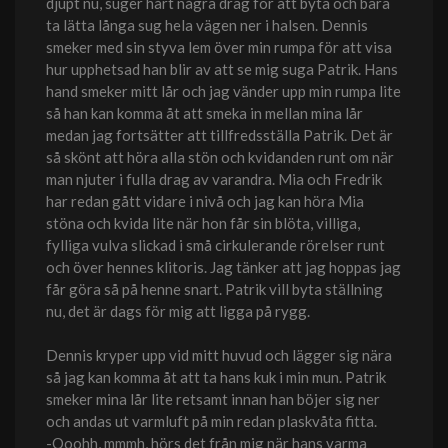
djupt nu, suger hårt några drag för att byta och bara
ta lätta långa sug hela vägen ner i halsen. Dennis
smeker med sin styva lem över min rumpa för att visa
hur upphetsad han blir av att se mig suga Patrik. Hans
hand smeker mitt lår och jag vänder upp min rumpa lite
så han kan komma åt att smeka in mellan mina lår
medan jag fortsätter att tillfredsställa Patrik. Det är
så skönt att höra alla stön och kvidanden runt om när
man njuter i fulla drag av varandra. Mia och Fredrik
har redan gått vidare i nivå och jag kan höra Mia
stöna och kvida lite när hon får sin blöta, villiga,
fylliga vulva slickad i små cirkulerande rörelser runt
och över hennes klitoris. Jag tänker att jag hoppas jag
får göra så på henne snart. Patrik vill byta ställning
nu, det är dags för mig att ligga på rygg.
Dennis kryper upp vid mitt huvud och lägger sig nära
så jag kan komma åt att ta hans kuk i min mun. Patrik
smeker mina lår lite retsamt innan han böjer sig ner
och andas ut varmluft på min redan plaskvåta fitta.
-Ooohh, mmmh, hörs det från mig när hans varma