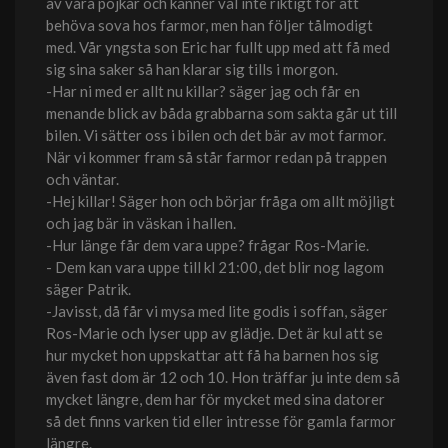
av våra pojkar och känner väl inte riktigt för att
behöva sova hos farmor, men han följer tålmodigt
med. Vår yngsta son Eric har fullt upp med att få med
sig sina saker så han klarar sig tills i morgon.
-Har ni med er allt nu killar? säger jag och får en
menande blick av båda grabbarna som sakta går ut till
bilen. Vi sätter oss i bilen och det bär av mot farmor.
När vi kommer fram så står farmor redan på trappen
och väntar.
-Hej killar! Säger hon och börjar fråga om allt möjligt
och jag bär in väskan i hallen.
-Hur länge får dem vara uppe? frågar Ros-Marie.
- Dem kan vara uppe till kl 21:00, det blir nog lagom
säger Patrik.
-Javisst, då får vi mysa med lite godis i soffan, säger
Ros-Marie och lyser upp av glädje. Det är kul att se
hur mycket hon uppskattar att få ha barnen hos sig
även fast dom är 12 och 10. Hon träffar ju inte dem så
mycket längre, dem har för mycket med sina datorer
så det finns varken tid eller intresse för gamla farmor
längre.