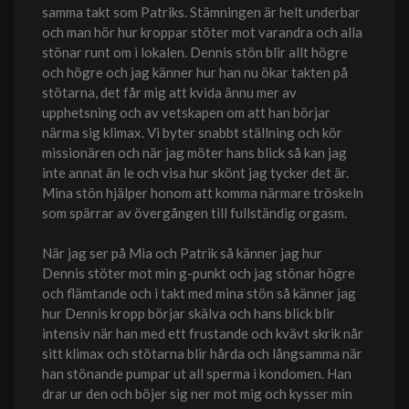
samma takt som Patriks. Stämningen är helt underbar
och man hör hur kroppar stöter mot varandra och alla
stönar runt om i lokalen. Dennis stön blir allt högre
och högre och jag känner hur han nu ökar takten på
stötarna, det får mig att kvida ännu mer av
upphetsning och av vetskapen om att han börjar
närma sig klimax. Vi byter snabbt ställning och kör
missionären och när jag möter hans blick så kan jag
inte annat än le och visa hur skönt jag tycker det är.
Mina stön hjälper honom att komma närmare tröskeln
som spärrar av övergången till fullständig orgasm.
När jag ser på Mia och Patrik så känner jag hur
Dennis stöter mot min g-punkt och jag stönar högre
och flämtande och i takt med mina stön så känner jag
hur Dennis kropp börjar skälva och hans blick blir
intensiv när han med ett frustande och kvävt skrik når
sitt klimax och stötarna blir hårda och långsamma när
han stönande pumpar ut all sperma i kondomen. Han
drar ur den och böjer sig ner mot mig och kysser min