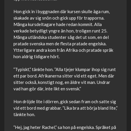
Hon gick in i byggnaden där kursen skulle äga rum,
skakade av sig snön och gick upp för trapporna.
Många kursdeltagare hade redan kommit. Alla
verkade betydligt yngre än hon, troligen runt 25.
Många utländska studenter såg det ut som, en del
pratade svenska men de flesta pratade engelska.
Ytterligare andra kom från Afrika och pratade språk
hon aldrig tidigare hört.
”Typiskt,” tänkte hon. ”Alla tjejer klumpar ihop sig runt
ett par bord. Afrikanerna sitter vid ett eget. Men där
sitter också, konstigt nog, en äldre vit man. Undrar
vad han gör där, inte likt en svensk.”
Hon dröjde lite i dörren, gick sedan fram och satte sig
vid ett bord med grabbar. ”Lika bra att börja bland lite,”
tänkte hon.
”Hej, jag heter Rachel,” sa hon på engelska. Språket på