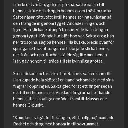
från bröstvårtan, gick ner på knä, satte näsan till
hennes sköte och drog in hennes arom i näsborrarna.
Satte näsan tätt, tätt intill hennes springa, nästan så
den trängde in genom tyget. Andades in igen, och
igen. Han slickade utanpå trosan, ville ha in tungan
genom tyget. Kännde hur blöt hon var. Sakta drog han
ner trosorna, såg på hennes lilla buske, precis ovanför
springan. Stack ut tungan och började slicka henne,
nerifrån och upp. Rachel ställde sig lite med benen
isär, gav honom tillträde till sin kvinnliga grotta.
Sten slickade och märkte hur Rachels safter rann till.
Han kupade hela skötet i en hand och smekte med sina
fingrar i öppningen. Sakta gled först ett finger sedan
ett till in i hennes inre. Vinklade fingrarna lite, kände
hennes lite skrovliga området framtill. Masserade
hennes G-punkt.
”Kom, kom, vi går in till sängen, vill ha dig nu,” mumlade
Rachel och drog med honom in till sovrummet.