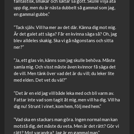
fantastisk, smakar och luktar så gott. Skulle vilja äta
upp dig, men du är nästa dubbelt så gammal som jag,
en gammal gubbe.”
”Tack själv. Vill ha mer av det där. Känna dig mot mig.
Är det galet att säga? Får en kvinna säga så? Oh, jag
blev alldeles skakig. Ska vi gå någonstans och sitta
ner?”
”Ja, ett glas vin, känns som jag skulle behöva. Måste
samla mig. Och visst måste även kvinnor få säga det
de vill. Men tänk över vad det är du vill; du leker lite
med elden. Det vet du väl?”
”Det är en eld jag vill både leka med och bli varm av.
Fattar inte vad som tagit åt mig, men vill ha dig. Vill ha
dig nu! Strunt i vinet, kom hem, följ med hem.”
”Vad ska en stackars man göra. Ingen normal man kan
motstå dig, det måste du veta. Men är det rätt? Gör vi
rätt? Mot varandra? Jag är en gammal man.”