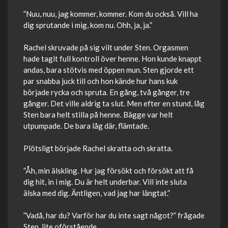
”Nuu, nuu, jag kommer, kommer. Kom du också. Vill ha
dig sprutande i mig, kom nu. Ohh, ja, ja.”
Rachel skruvade på sig vilt under Sten. Orgasmen
hade tagit full kontroll över henne. Hon kunde knappt
andas, bara stötvis med öppen mun. Sten gjorde ett
par snabba juck till och hon kände hur hans kuk
började rycka och spruta. En gång, två gånger, tre
gånger. Det ville aldrig ta slut. Men efter en stund, låg
Sten bara helt stilla på henne. Bägge var helt
utpumpade. De bara låg där, flämtade.
Plötsligt började Rachel skratta och skratta.
”Åh, min älskling. Hur jag försökt och försökt att få
dig hit, in i mig. Du är helt underbar. Vill inte sluta
älska med dig. Äntligen, vad jag har längtat.”
”Vadå, har du? Varför har du inte sagt något?” frågade
Sten, lite oförstående.