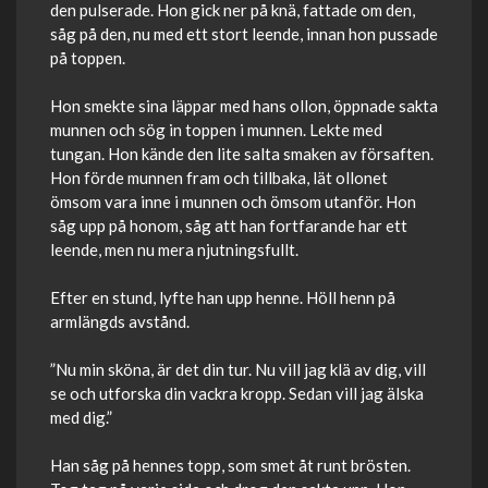
den pulserade. Hon gick ner på knä, fattade om den,
såg på den, nu med ett stort leende, innan hon pussade
på toppen.
Hon smekte sina läppar med hans ollon, öppnade sakta
munnen och sög in toppen i munnen. Lekte med
tungan. Hon kände den lite salta smaken av försaften.
Hon förde munnen fram och tillbaka, lät ollonet
ömsom vara inne i munnen och ömsom utanför. Hon
såg upp på honom, såg att han fortfarande har ett
leende, men nu mera njutningsfullt.
Efter en stund, lyfte han upp henne. Höll henn på
armlängds avstånd.
”Nu min sköna, är det din tur. Nu vill jag klä av dig, vill
se och utforska din vackra kropp. Sedan vill jag älska
med dig.”
Han såg på hennes topp, som smet åt runt brösten.