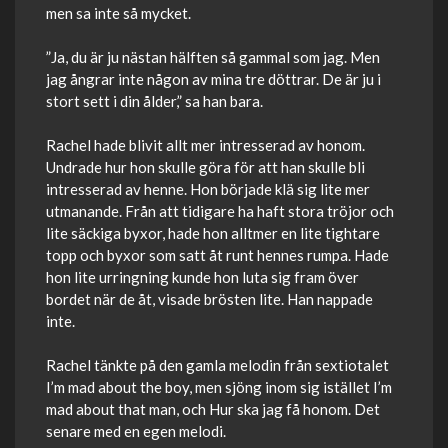
men sa inte så mycket.
”Ja, du är ju nästan hälften så gammal som jag. Men
jag ångrar inte någon av mina tre döttrar. De är ju i
stort sett i din ålder,” sa han bara.
Rachel hade blivit allt mer intresserad av honom.
Undrade hur hon skulle göra för att han skulle bli
intresserad av henne. Hon började klä sig lite mer
utmanande. Från att tidigare ha haft stora tröjor och
lite säckiga byxor, hade hon alltmer en lite tightare
topp och byxor som satt åt runt hennes rumpa. Hade
hon lite urringning kunde hon luta sig fram över
bordet när de åt, visade brösten lite. Han nappade
inte.
Rachel tänkte på den gamla melodin från sextiotalet
I’m mad about the boy, men sjöng inom sig istället I’m
mad about that man, och Hur ska jag få honom. Det
senare med en egen melodi.