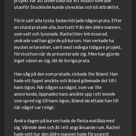
projekt var att undersöka hur ett industriområde
utanför Stockholm kunde utvecklas och bli attraktivt.
Först satt alla tysta. Sedan började någon prata. Efter
en stund pratade alla, bortsett från den äldre mannen,
som satt och lyssnade. Rachel blev intresserad,
undrade vad han gjorde på kursen. Han verkade ha
mycket erfarenhet, varit med i många tidigare projekt,
förstod hon när de presenterade sig. Men han gjorde
inget väsen av sig, lät de övriga prata.
Han såg på den som pratade, nickade lite ibland. Han
hade ett öppet ansikte och ibland glimmade det till i
hans ögon. När någon sa något, som var lite
annorlunda, öppnades hans ansikte upp i ett leende
som spred sig till hans ögon, ibland skrattade han till
när något var roligt.
Andra dagen på kursen hade de flesta matlåda med
sig. Värmde dem och åt i ett angränsande rum. Rachel
hade sett hur den äldre mannen hade försvunnit