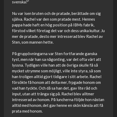
svenska?”
Nu var isen bruten och de pratade, berättade om sig
själva. Rachel var den som pratade mest. Hennes
pappa hade haft en hög position på IBMs fabrik,
förstod vilket företag det var och dess unika kultur. Ju
mer de pratade, desto mer intresserad blev Rachel av
Sten, som mannen hette.
På gruppövningarna var Sten fortfarande ganska
tyst, men när han sa någonting, var det ofta värt att
lyssna. Tydligen ville han att de övriga skulle få så
mycket utrymme som möjligt, ville inte styra, så som
han troligen alltid gjort tidigare i sitt arbete. Rachel
försökte få honom att delta mer, frpgade honom om
vad han tyckte. Och då sa han det, gav lite råd och
input, utan att tränga sig på. Rachel blev alltmer
intresserad av honom. På luncherna följde hon nästan
alltid med honom, det gav henne en skön känsla att få
prata med honom.