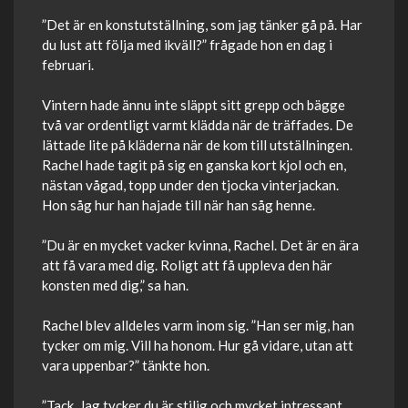
”Det är en konstutställning, som jag tänker gå på. Har
du lust att följa med ikväll?” frågade hon en dag i
februari.
Vintern hade ännu inte släppt sitt grepp och bägge
två var ordentligt varmt klädda när de träffades. De
lättade lite på kläderna när de kom till utställningen.
Rachel hade tagit på sig en ganska kort kjol och en,
nästan vågad, topp under den tjocka vinterjackan.
Hon såg hur han hajade till när han såg henne.
”Du är en mycket vacker kvinna, Rachel. Det är en ära
att få vara med dig. Roligt att få uppleva den här
konsten med dig,” sa han.
Rachel blev alldeles varm inom sig. ”Han ser mig, han
tycker om mig. Vill ha honom. Hur gå vidare, utan att
vara uppenbar?” tänkte hon.
”Tack. Jag tycker du är stilig och mycket intressant.