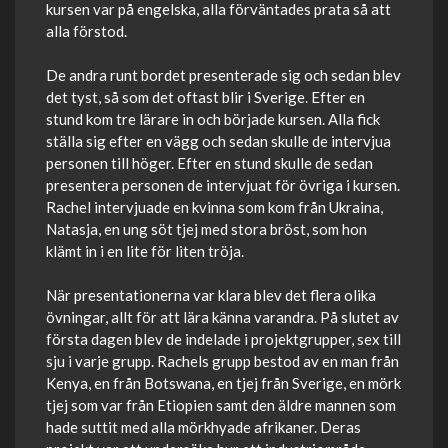
kursen var på engelska, alla förväntades prata så att
alla förstod.
De andra runt bordet presenterade sig och sedan blev
det tyst, så som det oftast blir i Sverige. Efter en
stund kom tre lärare in och började kursen. Alla fick
ställa sig efter en vägg och sedan skulle de intervjua
personen till höger. Efter en stund skulle de sedan
presentera personen de intervjuat för övriga i kursen.
Rachel intervjuade en kvinna som kom från Ukraina,
Natasja, en ung söt tjej med stora bröst, som hon
klämt in i en lite för liten tröja.
När presentationerna var klara blev det flera olika
övningar, allt för att lära känna varandra. På slutet av
första dagen blev de indelade i projektgrupper, sex till
sju i varje grupp. Rachels grupp bestod av en man från
Kenya, en från Botswana, en tjej från Sverige, en mörk
tjej som var från Etiopien samt den äldre mannen som
hade suttit med alla mörkhyade afrikaner. Deras