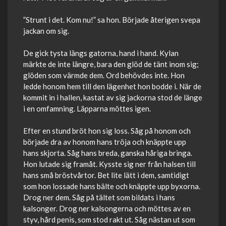
”Strunt i det. Kom nu!” sa hon. Började återigen svepa
jackan om sig.
De gick tysta längs gatorna, hand i hand. Kylan
märkte de inte längre, bara den glöd de tänt inom sig;
glöden som värmde dem. Ord behövdes inte. Hon
ledde honom hem till den lägenhet hon bodde i. När de
kommit in i hallen, kastat av sig jackorna stod de länge
i en omfamning. Läpparna möttes igen.
Efter en stund bröt hon sig loss. Såg på honom och
började dra av honom hans tröja och knäppte upp
hans skjorta. Såg hans breda, ganska håriga bringa.
Hon lutade sig framåt. Kysste sig ner från halsen till
hans små bröstvårtor. Bet lite lätt i dem, samtidigt
som hon lossade hans bälte och knäppte upp byxorna.
Drog ner dem. Såg på tältet som bildats i hans
kalsonger. Drog ner kalsongerna och möttes av en
styv, hård penis, som stod rakt ut. Såg nästan ut som