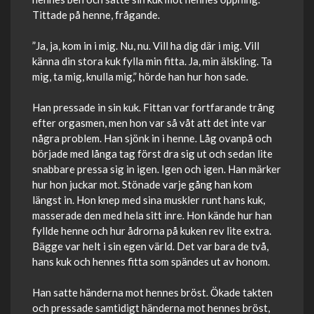
Tittade på henne, frågande.
”Ja, ja, kom in i mig. Nu, nu. Vill ha dig där i mig. Vill
känna din stora kuk fylla min fitta. Ja, min älskling. Ta
mig, ta mig, knulla mig,” hörde han hur hon sade.
Han pressade in sin kuk. Fittan var fortfarande trång
efter orgasmen, men hon var så våt att det inte var
några problem. Han sjönk in i henne. Låg ovanpå och
började med långa tag först dra sig ut och sedan lite
snabbare pressa sig in igen. Igen och igen. Han märker
hur hon juckar mot. Stönade varje gång han kom
längst in. Hon knep med sina muskler runt hans kuk,
masserade den med hela sitt inre. Hon kände hur han
fyllde henne och hur ådrorna på kuken rev lite extra.
Bägge var helt i sin egen värld. Det var bara de två,
hans kuk och hennes fitta som spändes ut av honom.
Han satte händerna mot hennes bröst. Ökade takten
och pressade samtidigt händerna mot hennes bröst,