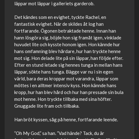
läppar mot läppar i galleriets garderob.
Det kändes som en evighet, tyckte Rachel, en
fantastisk evighet. När de skildes åt log han
fortfarande. Ögonen betraktade henne. Innan han
hann lösgöra sig, böjde hon sig framåt igen, vinklade
huvudet lite och kysste honom igen. Hon kännde hur
hans omfamning blev hårdare, hur han tryckte henne
mot sig. Hon delade lite på sin läppar, han följde efter.
Efter en stund letade sig hennes tunga in mellan hans
läppar, sökte hans tunga. Bägge var nu i sin egen
värld, bara deras kroppar mot varandra, läppar som
möttes i en alltmer intensiv kyss. Hon kännde hans
kropp, hur han blev hård och hur han pressade sin bula
mot henne. Hon tryckte tillbaka med sina höfter.
Gnuggade lite fram och tillbaka.
Han bröt kyssen, såg på henne, fortfarande leende.
”Oh My God,” sa han. ”Vad hände? Tack, du är