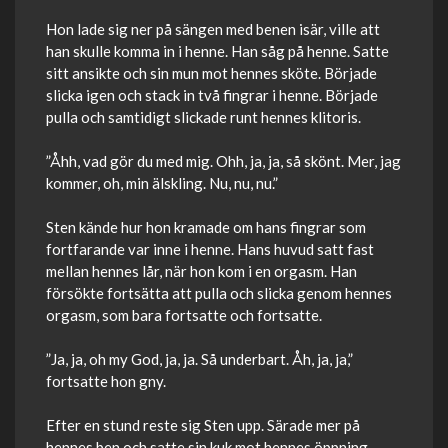
Hon lade sig ner på sängen med benen isär, ville att
han skulle komma in i henne. Han såg på henne. Satte
sitt ansikte och sin mun mot hennes sköte. Började
slicka igen och stack in två fingrar i henne. Började
pulla och samtidigt slickade runt hennes klitoris.
”Åhh, vad gör du med mig. Ohh, ja, ja, så skönt. Mer, jag
kommer, oh, min älskling. Nu, nu, nu.”
Sten kände hur hon kramade om hans fingrar som
fortfarande var inne i henne. Hans huvud satt fast
mellan hennes lår, när hon kom i en orgasm. Han
försökte fortsätta att pulla och slicka genom hennes
orgasm, som bara fortsatte och fortsatte.
”Ja, ja, oh my God, ja, ja. Så underbart. Åh, ja, ja,”
fortsatte hon gny.
Efter en stund reste sig Sten upp. Särade mer på
hennes ben och satte sin kuk mot hennes öppning.