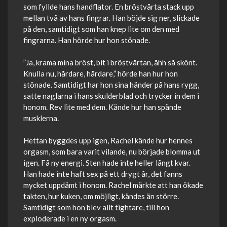
som fyllde hans handflator. En bröstvårta stack upp
mellan två av hans fingrar. Han böjde sig ner, slickade
på den, samtidigt som han knep lite om den med
fingrarna. Han hörde hur hon stönade.
”Ja, krama mina bröst, bit i bröstvårtan, åhh så skönt.
Knulla nu, hårdare, hårdare,” hörde han hur hon
stönade. Samtidigt har hon sina händer på hans rygg,
satte naglarna i hans skulderblad och trycker in dem i
honom. Rev lite med dem. Kände hur han spände
musklerna.
Hettan byggdes upp igen, Rachel kände hur hennes
orgasm, som bara varit vilande, nu började blomma ut
igen. Få ny energi. Sten hade inte heller långt kvar.
Han hade inte haft sex på ett drygt år, det fanns
mycket uppdämt i honom. Rachel märkte att han ökade
takten, hur kuken, om möjligt, kändes än större.
Samtidigt som hon blev allt tightare, till hon
exploderade i en ny orgasm.