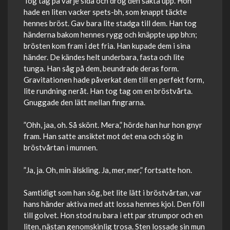
Tog tag på varje sida och drog den sakta upp. Hon
hade en liten vacker spets-bh, som knappt täckte
hennes bröst. Gav bara lite stadga till dem. Han tog
händerna bakom hennes rygg och knäppte upp bh:n;
brösten kom fram i det fria. Han kupade dem i sina
händer. De kändes helt underbara, fasta och lite
tunga. Han såg på dem, beundrade deras form.
Gravitationen hade påverkat dem till en perfekt form,
lite rundning neråt. Han tog tag om en bröstvårta.
Gnuggade den lätt mellan fingrarna.
”Ohh, jaa, oh. Så skönt. Mera,” hörde han hur hon gnyr
fram. Han satte ansiktet mot det ena och sög in
bröstvårtan i munnen.
”Ja, ja. Oh, min älskling. Ja, mer, mer,” fortsatte hon.
Samtidigt som han sög, bet lite lätt i bröstvårtan, var
hans händer aktiva med att lossa hennes kjol. Den föll
till golvet. Hon stod nu bara i ett par strumpor och en
liten, nästan genomskinlig trosa. Sten lossade sin mun