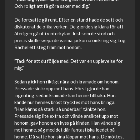
Och roligt att få göra saker med dig.”
De fortsatte gå runt. Efter en stund hade de sett och
diskuterat de olika verken. De gjorde sig klara för att
återigen gå ut i vinterkylan. Just som de stod och
precis skulle svepa de varma jackorna omkring sig, tog
Rachel ett steg fram mot honom.
”Tack för att du följde med. Det var en upplevelse för
mig.”
Sedan gick hon riktigt nära och kramade om honom.
Pressade sin kropp mot hans. Först gjorde han
ingenting, sedan kramade han henne tillbaka. Hon
kände hur hennes bröst trycktes mot hans bringa.
”Han känns så stark, så underbar,” tänkte hon.
Pressade sig lite extra och vände ansiktet upp mot
honom, gav honom en kyss på kinden. Han vände sig
mot henne, såg med det där fantastiska leedet på
henne. Då satte hon sina läppar mot hans. De möttes,