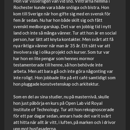
Hon var visserligen van vid snö. Vintrarna hemma i
Rochester kunde vara både snöiga och bistra. Hon
kom till Sverige när hon gifte sig med en svensk för
fem år sedan. Nu har hon både skilt sig och fått
svenskt medborgarskap. Det var en jobbig tid i nytt
land och inte så många vänner. Tur att hon är en social
person, har lätt att knyta kontakter. Men svårt att få
nya riktiga vänner när man är 35 år. Ett sätt var att
involvera sig i olika projekt och kurser. Som tur var
har hon en lite pengar som hennes mormor
testamenterade till henne, så hon behövde inte
arbeta. Men att bara gå och inte göra någonting var
inte roligt. Hon jobbade lite på ett café samtidigt som
hon pluggade konstvetenskap och arkitektur.
Som en del av sina studier, nu på masternivå, skulle
hon just påbörja en kurs på Open Lab vid Royal
Institute of Technology. Tur att hon rekognoscerade
för ett par dagar sedan, annars hade det varit svårt
att hitta när allt är vitt, i luften, på marken och i drivor
upp mot husfasaderna.