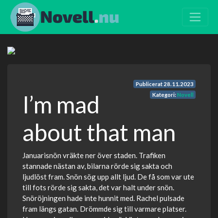
Publicerat
28.11.2023
I’m mad
Kategori:
Novell
about that man
Januarisnön vräkte ner över staden. Trafiken
stannade nästan av, bilarna rörde sig sakta och
ljudlöst fram. Snön sög upp allt ljud. De få som var ute
till fots rörde sig sakta, det var halt under snön.
Snöröjningen hade inte hunnit med. Rachel pulsade
fram längs gatan. Drömmde sig till varmare platser.