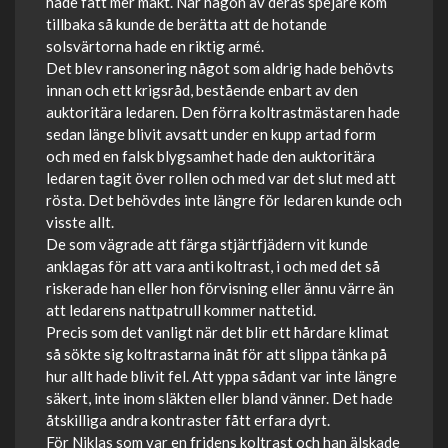
hade fått mer makt. När någon av deras spejare kom
tillbaka så kunde de berätta att de hotande
solsvärtorna hade en riktig armé.
Det blev ransonering något som aldrig hade behövts
innan och ett krigsråd, bestående enbart av den
auktoritära ledaren. Den förra koltrastmästaren hade
sedan länge blivit avsatt under en kupp artad form
och med en falsk blygsamhet hade den auktoritära
ledaren tagit över rollen och med var det slut med att
rösta. Det behövdes inte längre för ledaren kunde och
visste allt.
De som vägrade att färga stjärtfjädern vit kunde
anklagas för att vara anti koltrast, i och med det så
riskerade han eller hon förvisning eller ännu värre än
att ledarens nattpatrull kommer nattetid.
Precis som det vanligt när det blir ett hårdare klimat
så sökte sig koltrastarna inåt för att slippa tänka på
hur allt hade blivit fel. Att yppa sådant var inte längre
säkert, inte inom släkten eller bland vänner. Det hade
åtskilliga andra kontraster fått erfara dyrt.
För Niklas som var en fridens koltrast och han älskade