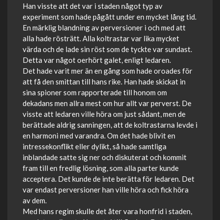
Han visste att det var i staden något typ av
experiment som hade pågått under en mycket lång tid.
En märklig blandning av perversioner i och med att
alla hade rösträtt. Alla koltrastar var lika mycket
värda och de lade sin röst som de tyckte var sundast.
Detta var något oerhört galet, enligt ledaren.
Det hade varit mer än en gång som hade oroades för
att få den smittan till hans rike. Han hade skickat in
sina spioner som rapporterade till honom om
dekadans men allra mest om hur allt var perverst. De
visste att ledaren ville höra om just sådant, men de
berättade aldrig sanningen, att de koltrastarna levde i
en harmoni med varandra. Om det hade blivit en
intressekonflikt eller dylikt, så hade samtliga
inblandade satte sig ner och diskuterat och kommit
fram till en fredlig lösning, som alla parter kunde
acceptera. Det kunde de inte berätta för ledaren. Det
var endast perversioner han ville höra och fick höra
av dem.
Med hans regim skulle det åter vara honfrid i staden,