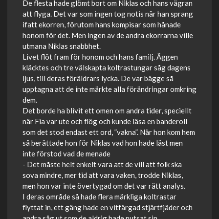
De flesta hade glömt bort om Niklas och hans vägran
att flyga. Det var som ingen tog notis när han sprang
ifatt ekorren, förutom hans kompisar som hånade
honom för det. Men ingen av de andra ekorrarna ville
utmana Niklas snabbhet.
Livet flöt fram för honom och hans familj. Äggen
kläcktes och tre välskapta koltrastungar såg dagens
ljus, till deras föräldrars lycka. De var bägge så
upptagna att de inte märkte alla förändringar omkring
dem.
Det borde ha blivit ett omen om andra tider, speciellt
när Fia var ute och flög och kunde läsa en banderoll
som det stod endast ett ord, ”vakna”. När hon kom hem
så berättade hon för Niklas vad hon hade läst men
inte förstod vad de menade
- Det måste helt enkelt vara att de vill att folk ska
sova mindre, mer tid att vara vaken, trodde Niklas,
men hon var inte övertygad om det var rätt analys.
I deras område så hade flera märkliga koltrastar
flyttat in, ett gäng hade en vitfärgad stjärtfjäder och
andra såg ut som de aldrig hade putsat sin