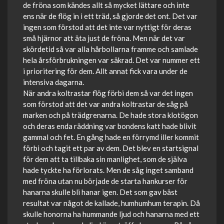
de fröna som kändes allt så mycket lättare och inte
ens när de flög in i ett träd, så gjorde det ont. Det var
ingen som förstod att det inte var nyttigt för deras
små hjärnor att äta just de fröna. Men när det var
skördetid så var alla hårbollarna framme och samlade
hela årsförbrukningen var säkrad. Det var nummer ett
i prioritering för dem. Allt annat fick vara under de
intensiva dagarna.
När andra koltrastar flög förbi dem så var det ingen
som förstod att det var andra koltrastar de såg på
marken och på trädgrenarna. De hade stora klotögon
och deras enda räddning var bondens katt hade blivit
gammal och fet. En gång hade en förrymd iller kommit
förbi och tagit ett par av dem. Det blev en startsignal
för dem att ta tillbaka sin manlighet, som de själva
hade tyckte ha förlorats. Men de såg inget samband
med fröna utan nu började de starta hankurser för
hanarna skulle bli hanar igen. Det som gav bäst
resultat var något de kallade, humhumhum terapin. Då
skulle honorna ha hummande ljud och hanarna med ett