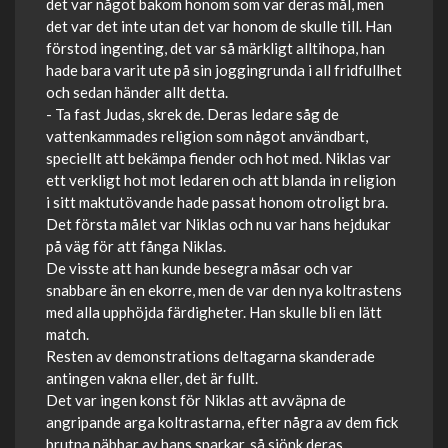
det var något bakom honom som var deras mål, men
det var det inte utan det var honom de skulle till. Han
förstod ingenting, det var så märkligt alltihopa, han
hade bara varit ute på sin joggingrunda i all fridfullhet
och sedan händer allt detta.
- Ta fast Judas, skrek de. Deras ledare såg de
vattenkammades religion som något användbart,
speciellt att bekämpa fiender och hot med. Niklas var
ett verkligt hot mot ledaren och att blanda in religion
i sitt maktutövande hade passat honom otroligt bra.
Det första målet var Niklas och nu var hans hejdukar
på väg för att fånga Niklas.
De visste att han kunde besegra måsar och var
snabbare än en ekorre, men de var den nya koltrastens
med alla upphöjda färdigheter. Han skulle bli en lätt
match.
Resten av demonstrations deltagarna skanderade
antingen vakna eller, det är fullt.
Det var ingen konst för Niklas att avväpna de
angripande arga koltrastarna, efter några av dem fick
brutna näbbar av hans sparkar, så sjönk deras