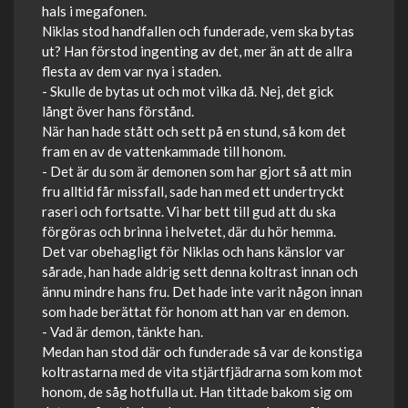
hals i megafonen.
Niklas stod handfallen och funderade, vem ska bytas
ut? Han förstod ingenting av det, mer än att de allra
flesta av dem var nya i staden.
- Skulle de bytas ut och mot vilka då. Nej, det gick
långt över hans förstånd.
När han hade stått och sett på en stund, så kom det
fram en av de vattenkammade till honom.
- Det är du som är demonen som har gjort så att min
fru alltid får missfall, sade han med ett undertryckt
raseri och fortsatte. Vi har bett till gud att du ska
förgöras och brinna i helvetet, där du hör hemma.
Det var obehagligt för Niklas och hans känslor var
sårade, han hade aldrig sett denna koltrast innan och
ännu mindre hans fru. Det hade inte varit någon innan
som hade berättat för honom att han var en demon.
- Vad är demon, tänkte han.
Medan han stod där och funderade så var de konstiga
koltrastarna med de vita stjärtfjädrarna som kom mot
honom, de såg hotfulla ut. Han tittade bakom sig om