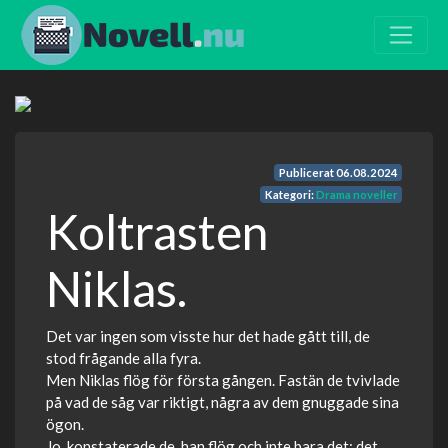
Publicerat
06.08.2024
Kategori:
Drama noveller
Koltrasten
Niklas.
Det var ingen som visste hur det hade gått till, de
stod frågande alla fyra.
Men Niklas flög för första gången. Fastän de tvivlade
på vad de såg var riktigt, några av dem gnuggade sina
ögon.
Jo, konstaterade de, han flög och inte bara det; det