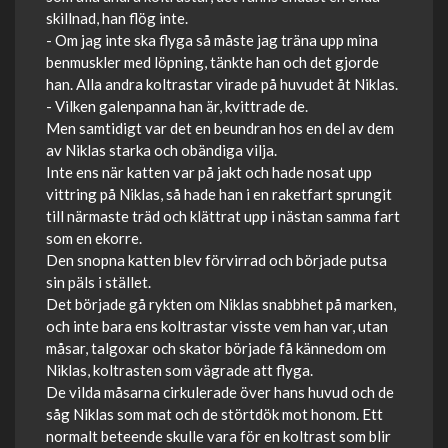
skillnad, han flög inte.
- Om jag inte ska flyga så måste jag träna upp mina
benmuskler med löpning, tänkte han och det gjorde
han. Alla andra koltrastar virade på huvudet åt Niklas.
- Vilken galenpanna han är, kvittrade de.
Men samtidigt var det en beundran hos en del av dem
av Niklas starka och obändiga vilja.
Inte ens när katten var på jakt och hade nosat upp
vittring på Niklas, så hade han i en raketfart sprungit
till närmaste träd och klättrat upp i nästan samma fart
som en ekorre.
Den snopna katten blev förvirrad och började putsa
sin päls i stället.
Det började gå rykten om Niklas snabbhet på marken,
och inte bara ens koltrastar visste vem han var, utan
måsar, talgoxar och skator började få kännedom om
Niklas, koltrasten som vägrade att flyga.
De vilda måsarna cirkulerade över hans huvud och de
såg Niklas som mat och de störtdök mot honom. Ett
normalt beteende skulle vara för en koltrast som blir