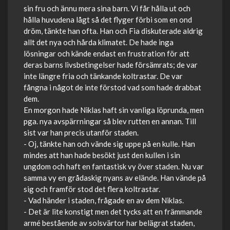
sin fru och ännu mera sina barn. Vi får hålla ut och
hålla huvudena lågt så det flyger förbi som en ond
dröm, tänkte han ofta. Han och Fia diskuterade aldrig
allt det nya och hårda klimatet. De hade inga
lösningar och kände endast en frustration för att
deras barns livsbetingelser hade försämrats; de var
inte längre fria och tänkande koltrastar. De var
fångna i något de inte förstod vad som hade drabbat
dem.
En morgon hade Niklas haft sin vanliga löprunda, men
pga. nya avspärrningar så blev rutten en annan. Till
sist var han precis utanför staden.
- Oj, tänkte han och vände sig uppe på en kulle. Han
mindes att han hade besökt just den kullen i sin
ungdom och haft en fantastisk vy över staden. Nu var
samma vy en grådaskig nyans av elände. Han vände på
sig och framför stod det flera koltrastar.
- Vad händer i staden, frågade en av dem Niklas.
- Det är lite konstigt men det tycks att en främmande
armé bestående av solsvärtor har belägrat staden,