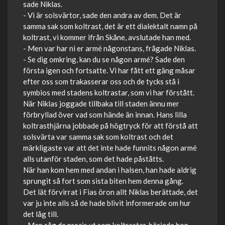
sade Niklas.
- Vi är solsvärtor, sade den andra av dem. Det är
samma sak som koltrast, det är ett dialektalt namn på
koltrast, vi kommer ifrån Skåne, avslutade han med.
- Men var har ni er armé någonstans, frågade Niklas.
- Se dig omkring, kan du se någon armé? Sade den
första igen och fortsatte. Vi har fått ett gäng måsar
efter oss som trakasserar oss och de tycks stå i
symbios med stadens koltrastar, som vi har förstått.
När Niklas joggade tillbaka till staden ännu mer
förbryllad över vad som hände än innan. Hans lilla
koltrasthjärna jobbade på högtryck för att förstå att
solsvärta var samma sak som koltrast och det
märkligaste var att det inte hade funnits någon armé
alls utanför staden, som det hade påståtts.
När han kom hem med andan i halsen, han hade aldrig
sprungit så fort som sista biten hem denna gång.
Det lät förvirrat i Fias öron allt Niklas berättade, det
var ju inte alls så de hade blivit informerade om hur
det låg till.