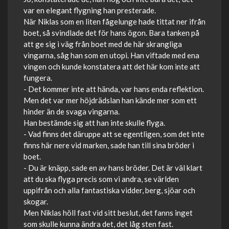
var en elegant flygning han presterade.
När Niklas som en liten fågelunge hade tittat ner ifrån
boet, så svindlade det för hans ögon. Bara tanken på
att ge sig i väg från boet med de här skrangliga
vingarna, såg han som en utopi. Han viftade med ena
vingen och kunde konstatera att det här kom inte att
fungera.
- Det kommer inte att hända, var hans enda reflektion.
Men det var mer höjdrädslan han kände mer som ett
hinder än de svaga vingarna.
Han bestämde sig att han inte skulle flyga.
- Vad finns det däruppe att se egentligen, som det inte
finns här nere vid marken, sade han till sina bröder i
boet.
- Du är knäpp, sade en av hans bröder. Det är väl klart
att du ska flyga precis som vi andra, se världen
uppifrån och alla fantastiska vidder, berg, sjöar och
skogar.
Men Niklas höll fast vid sitt beslut, det fanns inget
som skulle kunna ändra det, det låg sten fast.