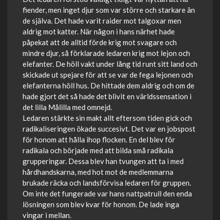
fiender, men inget djur som var större och starkare än
de själva. Det hade varit raider mot talgoxar men
aldrig mot katter. När någon i hans närhet hade
påpekat att de alltid förde krig mot svagare och
mindre djur, så förklarade ledaren krig mot lejon och
elefanter. De höll vakt under lång tid runt sitt land och
skickade ut spejare för att se var de fega lejonen och
elefanterna höll hus. De hittade dem aldrig och om de
hade gjort det så hade det blivit en världssensation i
det lilla Målilla med omnejd.
Ledaren stärkte sin makt allt eftersom tiden gick och
radikaliseringen ökade succesivt. Det var en jobspost
för honom att hålla ihop flocken. En del blev för
radikala och började med att bilda små radikala
grupperingar. Dessa blev han tvungen att ta i med
hårdhandskarna, med hot mot de medlemmarna
brukade räcka och landsförvisa ledaren för gruppen.
Om inte det fungerade var hans nattpatrull den enda
lösningen som blev kvar för honom. De lade inga
vingar i mellan.