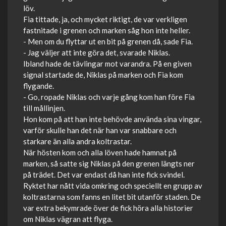
löv.
Fia tittade, ja, och mycket riktigt, de var verkligen
fastnitade i grenen och marken såg hon inte heller.
- Men om du flyttar ut en bit på grenen då, sade Fia.
- Jag väljer att inte göra det, svarade Niklas.
Ibland hade de tävlingar mot varandra. På en given
signal startade de, Niklas på marken och Fia kom
flygande.
- Go, ropade Niklas och varje gång kom han före Fia
till mållinjen.
Hon kom på att han inte behövde använda sina vingar,
varför skulle han det när han var snabbare och
starkare än alla andra koltrastar.
När hösten kom och alla löven hade hamnat på
marken, så satte sig Niklas på den grenen längts ner
på trädet. Det var endast då han inte fick svindel.
Ryktet har nått vida omkring och speciellt en grupp av
koltrastarna som fanns en litet bit utanför staden. De
var extra bekymrade över de fick höra alla historier
om Niklas vägran att flyga.