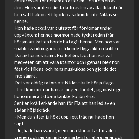
de intresset för honom en efter en. Förutom en av
dem. Hon var den minsta koltrasten av alla. Ibland när
hon satt bakom ett björklöv så kunde inte Niklas se
henne.
Hon hade också varit utsatt för fördomar under
uppväxten; hennes mormor hade tyckt redan från
början att katten borde ha tagit henne. Men hon var
snabb i vändningarna och kunde flyga likt en kolibri.
Därav hennes namn: Fia-kolibri. Det hon var väl
medveten om att vara utanför och i genast blev hon
fäst vid Niklas, och hans muskulösa ben gjorde det
inte sämre.
Det var aldrig tal om att Niklas skulle börja flyga.
- Det kommer när han är mogen för det, jag måste ge
honom mera tid bara tänkte, kolibri-Fia.
Sent en kväll erkände han för Fia att han led av en
sådan höjdskräck.
- Men du sitter ju högt upp i ett träd nu, hade hon
sagt.
- Jo, hade han svarat, men mina klor är fastnitade i
grenen och jag kan inte se marken för alla grenar och