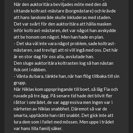
När den auktoritära beviljades möte med den då
sittande koltrast-mästare (borgmästare) och krävde
att hans landområde skulle inkluderas med staden.
Det var svårt för den auktoritära att hålla masken
inför koltrast-mästaren, det var något han avskydde
att be honom om något. Men han hade en plan.
- Det ska väl inte vara något problem, sade koltrast-
mästaren, vad trevligt att ni vill ingå med oss. Det här
är en stor dag för oss alla, avslutade han.
Den sluge auktoritära koltrasten log så han nästan
fick ont i näbben.
- Vänta du bara, tänkte han, när han flög tillbaka till sin
grupp.
När Niklas kom uppspringande till boet, så låg Fia och
ruvade på tre ägg. På senare tid hade det blivit fler
råttor i området, de var aggressiva men ingen var i
närheten av Niklas snabbhet. Däremot så var de
smarta, upptäckte han rätt snabbt. Det gick inte att
lura dem som i fallet med mössen. Men uppe i trädet
var hans lilla familj säker.