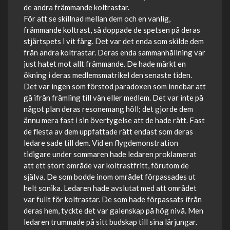
de andra främmande koltrastar.
För att se skillnad mellan dem och en vanlig,
främmande koltrast, så doppade de spetsen på deras
stjärtspets i vit färg. Det var det enda som skilde dem
från andra koltrastar. Deras enda sammanhållning var
just hatet mot allt främmande. De hade märkt en
ökning i deras medlemsmatrikel den senaste tiden.
Det var ingen som förstod paradoxen som innebar att
gå ifrån främling till vän eller medlem. Det var inte på
något plan deras resonemang höll; det gjorde dem
ännu mera fast i sin övertygelse att de hade rätt. Fast
de flesta av dem uppfattade rätt endast som deras
ledare sade till dem. Vid en flygdemonstration
tidigare under sommaren hade ledaren proklamerat
att ett stort område var koltrastfritt, förutom de
själva. De som bodde inom området förpassades ut
helt sonika. Ledaren hade avslutat med att området
var fullt för koltrastar. De som hade förpassats ifrån
deras hem, tyckte det var galenskap på hög nivå. Men
ledaren trummade på sitt budskap till sina lärjungar.