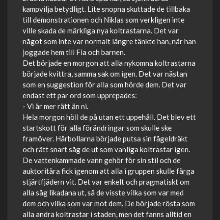
kampvilja betydligt. Lite snopna skuttade de tillbaka
till demonstrationen och Niklas som verkligen inte
ville skada de märkliga nya koltrastarna. Det var
något som inte var normalt längre tänkte han, när han
joggade hem till Fia och barnen.
Det började en morgon att alla nykomna koltrastarna
började kvittra, samma sak om igen. Det var nästan
som en suggestion för alla som hörde dem. Det var
endast ett par ord som upprepades:
- Vi är mer rätt än ni.
Hela morgon höll de på utan ett uppehåll. Det blev ett
startskott för alla förändringar som skulle ske
framöver. Hårbollarna började putsa sin fågeldräkt
och rätt snart såg de ut som vanliga koltrastar igen.
De vattenkammade vann gehör för sin stil och de
auktoritära fick igenom att alla i gruppen skulle färga
stjärtfjädern vit. Det var enkelt och pragmatiskt om
alla såg likadana ut, så de visste vilka som var med
dem och vilka som var mot dem. De började rösta som
alla andra koltrastar i staden, men det fanns alltid en