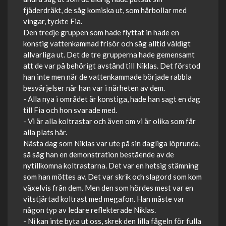
fjäderdräkt, de såg komiska ut, som hårbollar med
vingar, tyckte Fia.
Den tredje gruppen som hade flyttat in hade en
konstig vattenkammad frisör och såg alltid väldigt
allvarliga ut. Det de tre grupperna hade gemensamt
att de var på behörigt avstånd till Niklas. Det förstod
han inte men när de vattenkammade började rabbla
besvärjelser när han var i närheten av dem.
- Alla nya i området är konstiga, hade han sagt en dag
till Fia och hon svarade med.
- Vi är alla koltrastar och även om vi är olika som får
alla plats här.
Nästa dag som Niklas var ute på sin dagliga löprunda,
så såg han en demonstration bestående av de
nytillkomna koltrastarna. Det var en hetsig stämning
som han möttes av. Det var skrik och slagord som kom
växelvis från dem. Men den som hördes mest var en
vitstjärtad koltrast med megafon. Han måste var
någon typ av ledare reflekterade Niklas.
- Ni kan inte byta ut oss, skrek den lilla fågeln för fulla