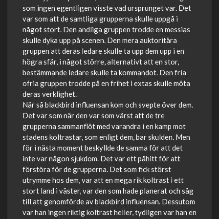
som ingen egentligen visste vad ursprunget var. Det
var som att de samtliga grupperna skulle uppgå i
något stort. Den andliga gruppen trodde en messias
skulle dyka upp på scenen. Den mera auktoritära
gruppen att deras ledare skulle ta upp dem upp i en
högra sfär, i något större, alternativt att en stor,
bestämmande ledare skulle ta kommandot. Den fria
ofria gruppen trodde på en frihet i extas skulle möta
deras verklighet.
När så blackbird influensan kom och svepte över dem.
Det var som när den var som värst att de tre
grupperna sammanflöt med varandra i en kamp mot
stadens koltrastar, som enligt dem, bar skulden. Men
för i nästa moment beskyllde de samma för att det
inte var någon sjukdom. Det var ett påhitt för att
förstöra för de grupperna. Det som fick störst
utrymme hos dem, var att en mega rik koltrast i ett
stort land i väster, var den som hade planerat och såg
till att genomförde av blackbird influensan. Dessutom
var han ingen riktig koltrast heller, tydligen var han en