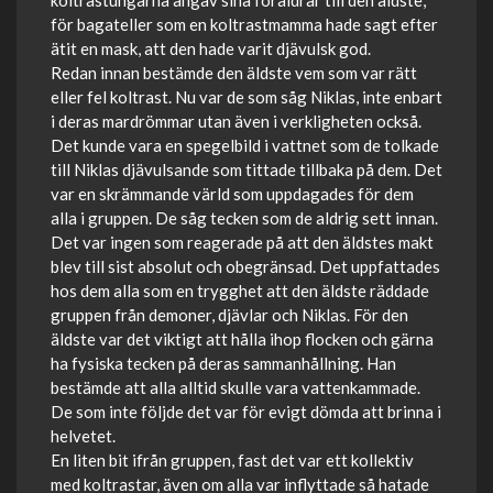
koltrastungarna angav sina föräldrar till den äldste,
för bagateller som en koltrastmamma hade sagt efter
ätit en mask, att den hade varit djävulsk god.
Redan innan bestämde den äldste vem som var rätt
eller fel koltrast. Nu var de som såg Niklas, inte enbart
i deras mardrömmar utan även i verkligheten också.
Det kunde vara en spegelbild i vattnet som de tolkade
till Niklas djävulsande som tittade tillbaka på dem. Det
var en skrämmande värld som uppdagades för dem
alla i gruppen. De såg tecken som de aldrig sett innan.
Det var ingen som reagerade på att den äldstes makt
blev till sist absolut och obegränsad. Det uppfattades
hos dem alla som en trygghet att den äldste räddade
gruppen från demoner, djävlar och Niklas. För den
äldste var det viktigt att hålla ihop flocken och gärna
ha fysiska tecken på deras sammanhållning. Han
bestämde att alla alltid skulle vara vattenkammade.
De som inte följde det var för evigt dömda att brinna i
helvetet.
En liten bit ifrån gruppen, fast det var ett kollektiv
med koltrastar, även om alla var inflyttade så hatade