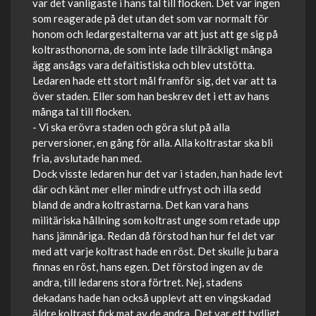
var det vanligaste i hans tal till flocken. Det var ingen
som reagerade på det utan det som var normalt för
honom och ledargestalterna var att just att ge sig på
koltrasthonorna, de som inte lade tillräckligt många
ägg ansågs vara defaitistiska och blev utstötta.
Ledaren hade ett stort mål framför sig, det var att ta
över staden. Eller som han beskrev det i ett av hans
många tal till flocken.
- Vi ska erövra staden och göra slut på alla
perversioner, en gång för alla. Alla koltrastar ska bli
fria, avslutade han med.
Dock visste ledaren hur det var i staden, han hade levt
där och känt mer eller mindre utfryst och illa sedd
bland de andra koltrastarna. Det kan vara hans
militäriska hållning som koltrast unge som retade upp
hans jämnåriga. Redan då förstod han hur fel det var
med att varje koltrast hade en röst. Det skulle ju bara
finnas en röst, hans egen. Det förstod ingen av de
andra, till ledarens stora förtret. Nej, stadens
dekadans hade han också upplevt att en vingskadad
äldre koltrast fick mat av de andra. Det var ett tydligt