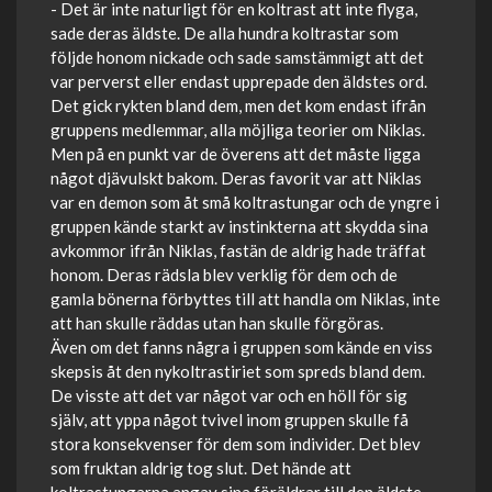
- Det är inte naturligt för en koltrast att inte flyga,
sade deras äldste. De alla hundra koltrastar som
följde honom nickade och sade samstämmigt att det
var perverst eller endast upprepade den äldstes ord.
Det gick rykten bland dem, men det kom endast ifrån
gruppens medlemmar, alla möjliga teorier om Niklas.
Men på en punkt var de överens att det måste ligga
något djävulskt bakom. Deras favorit var att Niklas
var en demon som åt små koltrastungar och de yngre i
gruppen kände starkt av instinkterna att skydda sina
avkommor ifrån Niklas, fastän de aldrig hade träffat
honom. Deras rädsla blev verklig för dem och de
gamla bönerna förbyttes till att handla om Niklas, inte
att han skulle räddas utan han skulle förgöras.
Även om det fanns några i gruppen som kände en viss
skepsis åt den nykoltrastiriet som spreds bland dem.
De visste att det var något var och en höll för sig
själv, att yppa något tvivel inom gruppen skulle få
stora konsekvenser för dem som individer. Det blev
som fruktan aldrig tog slut. Det hände att