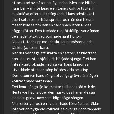
attackerad av måsar att fly undan. Men inte Niklas,
hans ben var inte längre en tanigs koltrasts utan
muskulösa efter allt springande. Hans teknik var i
stort sett som en häst sprakar och när den första
måsen kom så fick han en hård spark ifrån Niklas
bägge fötter. Den tumlade runt åtskilliga varv, innan
den hade fattat vad som hade hänt honom.
Niklas tittade upp mot de skrikande måsarna och
tänkte, ja, kom ni bara.
När det var dags att skaffa en partner, så klättrade
han upp i en stor björk och började sjunga. Det han
inte riktigt räknade med, så var hans lungor så
utvecklade att hans sång hördes vida omkring.
Dessutom var hans sång betydligt grövre än någon
koltrast hade haft innan.
Det kom många tjejkoltrastar till hans träd och de
flesta var häpna över den muskulösa hanen de såg
med den grova men samtidigt höga sången.
Men efter var och en av dem hade förstått att Niklas
inte var en flygande koltrast, så övergav och tappade