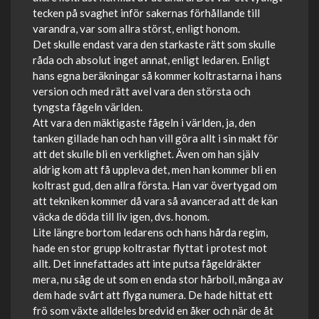
tecken på svaghet inför sakernas förhållande till
varandra, var som allra störst, enligt honom.
Det skulle endast vara den starkaste rätt som skulle
råda och absolut inget annat, enligt ledaren. Enligt
hans egna beräkningar så kommer koltrastarna i hans
version och med rätt avel vara den största och
tyngsta fågeln världen.
Att vara den mäktigaste fågeln i världen, ja, den
tanken gillade han och han vill göra allt i sin makt för
att det skulle bli en verklighet. Även om han själv
aldrig kom att få uppleva det, men han kommer bli en
koltrast gud, den allra första. Han var övertygad om
att tekniken kommer då vara så avancerad att de kan
väcka de döda till liv igen, dvs. honom.
Lite längre bortom ledarens och hans hårda regim,
hade en stor grupp koltrastar flyttat i protest mot
allt. Det innefattades att inte putsa fågeldräkter
mera, nu såg de ut som en enda stor hårboll, många av
dem hade svårt att flyga numera. De hade hittat ett
frö som växte alldeles bredvid en åker och när de åt