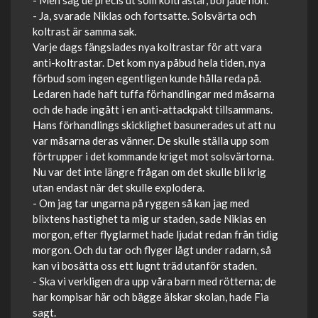
- Men såg de precis ut som koltrastar, började hon.
- Ja, svarade Niklas och fortsatte. Solsvärta och
koltrast är samma sak.
Varje dags fängslades nya koltrastar för att vara
anti-koltrastar. Det kom nya påbud hela tiden, nya
förbud som ingen egentligen kunde hålla reda på.
Ledaren hade haft tuffa förhandlingar med måsarna
och de hade ingått i en anti-attackpakt tillsammans.
Hans förhandlings skicklighet basunerades ut att nu
var måsarna deras vänner. De skulle ställa upp som
förtrupper i det kommande kriget mot solsvärtorna.
Nu var det inte längre frågan om det skulle bli krig
utan endast när det skulle explodera.
- Om jag tar ungarna på ryggen så kan jag med
blixtens hastighet ta mig ur staden, sade Niklas en
morgon, efter flyglarmet hade ljudat redan från tidig
morgon. Och du tar och flyger lågt under radarn, så
kan vi bosätta oss ett lugnt träd utanför staden.
- Ska vi verkligen dra upp våra barn med rötterna; de
har kompisar här och bägge älskar skolan, hade Fia
sagt.