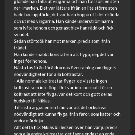
glömde han fälla ut vingarna och han föll som en sten
ner i marken. Det var lättare ifrån en lite större sten
hade han upptäckt, det var bara hoppa ut i det okända
och ut med vingarna. Han kände underströmmarna
som lyfte honom och genast blev han rädd och fick
svindel.
Sedan störtdök han mot marken, precis som ifrån
trädet.
Han kunde snabbt konstatera att flyga, nej, det var
inget för honom.
Nästa fas ifrån föräldrarnas övertalning om flygets
nödvändigheter för alla koltrastar.
- Alla normala koltrastar flyger, de visste ingen
koltrast som inte flög. Det var inte normalt för en
koltrast att inte flyga, var det kort och gott deras
budskap till Niklas.
Till sista argumenten från var att det också var
nödvändigt att kunna flyga ifrån faror, som katter och
andra mårddjur.
Allt detta fick Niklas bli ledsen över, han var ju precis
som alla andra koltrastar, det fanns endast en enda