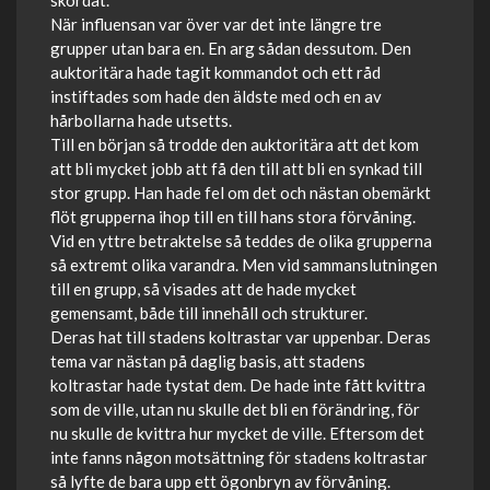
skördat.
När influensan var över var det inte längre tre
grupper utan bara en. En arg sådan dessutom. Den
auktoritära hade tagit kommandot och ett råd
instiftades som hade den äldste med och en av
hårbollarna hade utsetts.
Till en början så trodde den auktoritära att det kom
att bli mycket jobb att få den till att bli en synkad till
stor grupp. Han hade fel om det och nästan obemärkt
flöt grupperna ihop till en till hans stora förvåning.
Vid en yttre betraktelse så teddes de olika grupperna
så extremt olika varandra. Men vid sammanslutningen
till en grupp, så visades att de hade mycket
gemensamt, både till innehåll och strukturer.
Deras hat till stadens koltrastar var uppenbar. Deras
tema var nästan på daglig basis, att stadens
koltrastar hade tystat dem. De hade inte fått kvittra
som de ville, utan nu skulle det bli en förändring, för
nu skulle de kvittra hur mycket de ville. Eftersom det
inte fanns någon motsättning för stadens koltrastar
så lyfte de bara upp ett ögonbryn av förvåning.