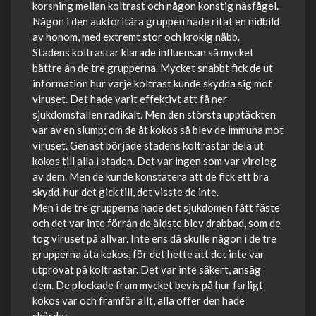
korsning mellan koltrast och någon konstig näsfågel.
Någon i den auktoritära gruppen hade ritat en nidbild
av honom, med extremt stor och krokig näbb.
Stadens koltrastar klarade influensan så mycket
bättre än de tre grupperna. Mycket snabbt fick de ut
information hur varje koltrast kunde skydda sig mot
viruset. Det hade varit effektivt att få ner
sjukdomsfallen radikalt. Men den största upptäckten
var av en slump; om de åt kokos så blev de immuna mot
viruset. Genast började stadens koltrastar dela ut
kokos till alla i staden. Det var ingen som var virolog
av dem. Men de kunde konstatera att de fick ett bra
skydd, hur det gick till, det visste de inte.
Men i de tre grupperna hade det sjukdomen fått fäste
och det var inte förrän de äldste blev drabbad, som de
tog viruset på allvar. Inte ens då skulle någon i de tre
grupperna äta kokos, för det hette att det inte var
utprovat på koltrastar. Det var inte säkert, ansåg
dem. De plockade fram mycket bevis på hur farligt
kokos var och framför allt, alla offer den hade