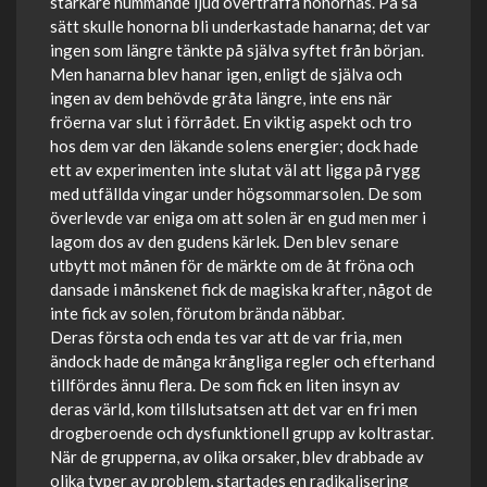
starkare hummande ljud överträffa honornas. På så
sätt skulle honorna bli underkastade hanarna; det var
ingen som längre tänkte på själva syftet från början.
Men hanarna blev hanar igen, enligt de själva och
ingen av dem behövde gråta längre, inte ens när
fröerna var slut i förrådet. En viktig aspekt och tro
hos dem var den läkande solens energier; dock hade
ett av experimenten inte slutat väl att ligga på rygg
med utfällda vingar under högsommarsolen. De som
överlevde var eniga om att solen är en gud men mer i
lagom dos av den gudens kärlek. Den blev senare
utbytt mot månen för de märkte om de åt fröna och
dansade i månskenet fick de magiska krafter, något de
inte fick av solen, förutom brända näbbar.
Deras första och enda tes var att de var fria, men
ändock hade de många krångliga regler och efterhand
tillfördes ännu flera. De som fick en liten insyn av
deras värld, kom tillslutsatsen att det var en fri men
drogberoende och dysfunktionell grupp av koltrastar.
När de grupperna, av olika orsaker, blev drabbade av
olika typer av problem, startades en radikalisering