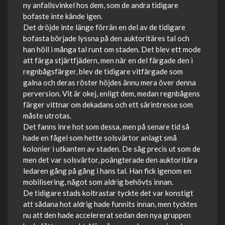
ny anfallsvinkel hos dem, som de andra tidigare
bofaste inte kände igen.
Det dröjde inte länge förrän en del av de tidigare
bofasta började lyssna på den auktoritäres tal och
han höll i många tal runt om staden. Det blev ett mode
att färga stjärtfjädern, men när en del färgade den i
regnbågsfärger, blev de tidigare vitfärgade som
galna och deras röster höjdes ännu mera över denna
perversion. Vit är okej, enligt dem, medan regnbågens
färger vittnar om dekadans och ett särintresse som
måste utrotas.
Det fanns inre hot som dessa, men på senare tid så
hade en fågel som hette solsvärtor anlagt små
kolonier i utkanten av staden. De såg precis ut som de
men det var solsvärtor, poängterade den auktoritära
ledaren gång på gång i hans tal. Han fick igenom en
mobilisering, något som aldrig behövts innan.
De tidigare stads koltrastar tyckte det var konstigt
att sådana hot aldrig hade funnits innan, men tycktes
nu att den hade accelererat sedan den nya gruppen