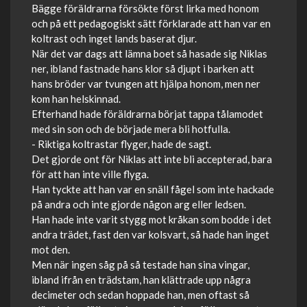
Bägge föräldrarna försökte först lirka med honom
och på ett pedagogiskt sätt förklarade att han var en
koltrast och inget lands baserat djur.
När det var dags att lämna boet så hasade sig Niklas
ner, ibland fastnade hans klor så djupt i barken att
hans bröder var tvungen att hjälpa honom, men ner
kom han helskinnad.
Efterhand hade föräldrarna börjat tappa tålamodet
med sin son och de började mera bli hotfulla.
- Riktiga koltrastar flyger, hade de sagt.
Det gjorde ont för Niklas att inte bli accepterad, bara
för att han inte ville flyga.
Han tyckte att han var en snäll fågel som inte hackade
på andra och inte gjorde någon arg eller ledsen.
Han hade inte varit stygg mot kråkan som bodde i det
andra trädet, fast den var kolsvart, så hade han inget
mot den.
Men när ingen såg på så testade han sina vingar,
ibland ifrån en trädstam, han klättrade upp några
decimeter och sedan hoppade han, men oftast så