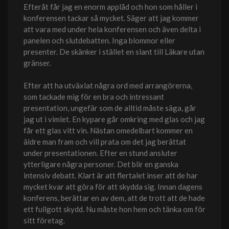
Efteråt får jag en enorm applåd och hon som håller i
konferensen tackar så mycket. Säger att jag kommer
att vara med under hela konferensen och även delta i
panelen och slutdebatten. Inga blommor eller
presenter. De skänker i stället en slant till Läkare utan
gränser.
Efter att ha utväxlat några ord med arrangörerna,
som tackade mig för en bra och intressant
presentation, ungefär som de alltid måste säga, går
jag ut i vimlet. En kypare går omkring med glas och jag
får ett glas vitt vin. Nästan omedelbart kommer en
äldre man fram och vill prata om det jag berättat
under presentationen. Efter en stund ansluter
ytterligare några personer. Det blir en ganska
intensiv debatt. Klart är att flertalet inser att de har
mycket kvar att göra för att skydda sig. Innan dagens
konferens, berättar en av dem, att de trott att de hade
ett fullgott skydd. Nu måste hon hem och tänka om för
sitt företag.