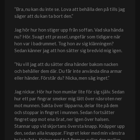
”Bra, nu kan du inte se. Lova att behålla den på tills jag
säger att du kan ta bort den.”
Jag hör hur hon stiger upp från soffan. Vad ska hända
nu? Hör. Svagt ett prassel, ungefär som tidigare när
hon var i badrummet. Tog hon av sig klänningen?
Sedan känner jag att hon sätter sig bredvid mig igen.
”Nu vill jag att du sätter dina händer bakom nacken
och behåller dem där. Du får inte använda dina armar
eller händer. Förstår du? Nicka, men säg inget.”
Jag nickar. Hör hur hon mumlar lite för sig själv. Sedan
hur ett par fingrar smeker mig lätt över näsroten ner
mot munnen. Sakta över läpparna, delar lite på dem
och stoppar in fingret i munnen. Sedan fortsätter
fingret upp mot ena örat, ner igen över halsen.
Stannar upp vid skjortans översta knapp. Knäpper upp
den, sedan alla knappar. Fingret leker med min vänstra
bröstvårta. Kniper med två fingrar, rullar den mellan