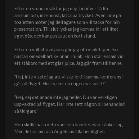
Efter en stund ursäktar jag mig, behöver få lite
andrum och, inte minst, lätta på trycket. Även inne på
toaletten möter jag deltagare som vill tacka för min
presentation. Till slut lyckas jag komma in i ett litet
eget bås, och kan pusta ut en kort stund.
Efter en välbehövd paus går jag ut i vimlet igen. Ser
nästan omedelbart kvinnan i hijab. Hon står ensam vid
ett ståbord med ett glas juice. Jag går fram till henne.
”Hej, inte visste jag att vi skulle till samma konferens i
går på flyget. Hur tycker du dagen har varit?”
”Hej, nej det anade inte jag heller. Du var verkligen
uppvaktad på flyget. Har inte sett någon bli behandlad
så tidigare.”
Hon skulle bara veta vad som hände sedan, tänker jag.
Men det är min och Angelicas lilla hemlighet.