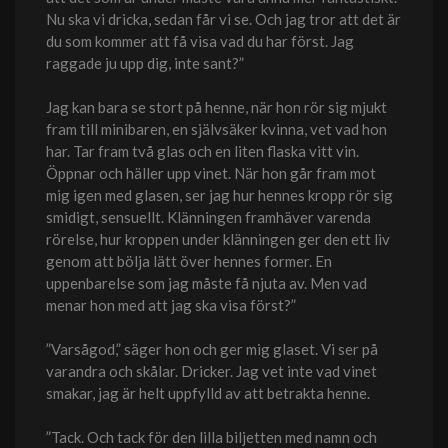
Nu ska vi dricka, sedan får vi se. Och jag tror att det är
du som kommer att få visa vad du har först. Jag
raggade ju upp dig, inte sant?”
Jag kan bara se stort på henne, när hon rör sig mjukt
fram till minibaren, en självsäker kvinna, vet vad hon
har. Tar fram två glas och en liten flaska vitt vin.
Öppnar och häller upp vinet. När hon går fram mot
mig igen med glasen, ser jag hur hennes kropp rör sig
smidigt, sensuellt. Klänningen framhäver varenda
rörelse, hur kroppen under klänningen ger den ett liv
genom att bölja lätt över hennes former. En
uppenbarelse som jag måste få njuta av. Men vad
menar hon med att jag ska visa först?”
”Varsågod,” säger hon och ger mig glaset. Vi ser på
varandra och skålar. Dricker. Jag vet inte vad vinet
smakar, jag är helt uppfylld av att betrakta henne.
”Tack. Och tack för den lilla biljetten med namn och