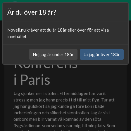
Är du över 18 år?
Novell.nu kräver att du är 18år eller över för att visa
innehållet
Publicerat
12.12.2023
Nej jag är under 18år
Ja jag är över 18år
Konferens
Kategori:
Sexnoveller
i Paris
Jag sjunker ner i stolen. Eftermiddagen har varit
stressig men jag hann precis i tid till mitt flyg. Tur att
jag har guldkort så jag kunde gå före kön i både
incheckningen och säkerhetskontrollen. Jag är sist
ombord men blir varmt välkomnad av den söta
flygvärdinnan, som sedan visar mig till min plats. Som