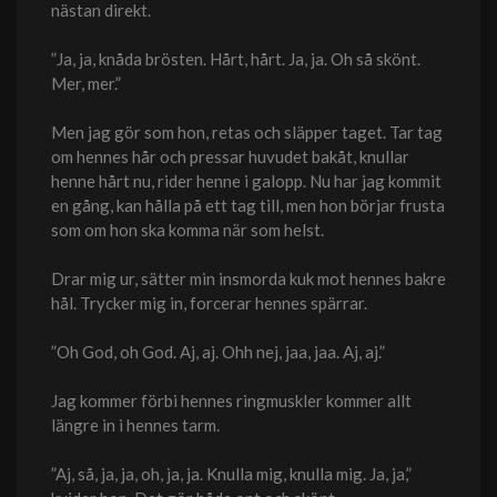
nästan direkt.
”Ja, ja, knåda brösten. Hårt, hårt. Ja, ja. Oh så skönt.
Mer, mer.”
Men jag gör som hon, retas och släpper taget. Tar tag
om hennes hår och pressar huvudet bakåt, knullar
henne hårt nu, rider henne i galopp. Nu har jag kommit
en gång, kan hålla på ett tag till, men hon börjar frusta
som om hon ska komma när som helst.
Drar mig ur, sätter min insmorda kuk mot hennes bakre
hål. Trycker mig in, forcerar hennes spärrar.
”Oh God, oh God. Aj, aj. Ohh nej, jaa, jaa. Aj, aj.”
Jag kommer förbi hennes ringmuskler kommer allt
längre in i hennes tarm.
”Aj, så, ja, ja, oh, ja, ja. Knulla mig, knulla mig. Ja, ja,”