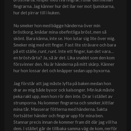
fingrarna. Jag känner hur det ilar ner mot ljumskarna,
hur det pirrar till i kuken.
Nu smeker hon med bägge händerna över min
bröstkorg, knådar mina obefintliga bröst, men så
skönt. Bara känna, inte se. Hon lutar sig lite över mig.
Smeker mig med ett finger. Fast lite strävare och bara
på ett ställe, runt, runt. Inte ett finger, kan det vara…
en bröstvårta? Ja, så är det. Lika snabbt som den kom
försvinner den. Nu är händerna på mitt skärp. Känner
hur hon lossar det och knäpper sedan upp byxorna.
Jag förstår att jag måste lyfta på baken medan hon
drar av mig både byxor ock kalsonger. Min kuk måste
peka rakt upp, men hon rör den inte. Drar i stället av
strumporna. Nu kommer fingrarna och smeker, kittlar
mina tår. Masserar fötterna med händerna. Sakta
fortsätter händer och fingrar upp för mina ben.
Stannar precis innan de kommer fram dit där jag vill ha
dem. I stället går de tillbaka samma väg de kom, nerför