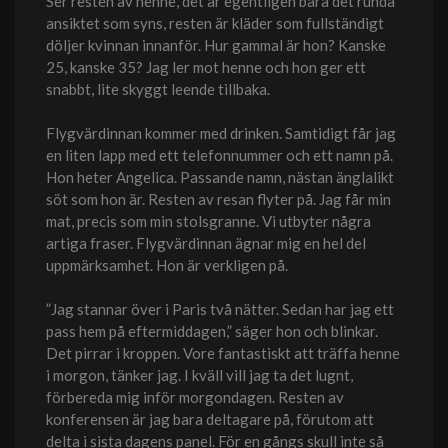
Ser resten av henne, det är egentligen bara det runda
ansiktet som syns, resten är kläder som fullständigt
döljer kvinnan innanför. Hur gammal är hon? Kanske
25, kanske 35? Jag ler mot henne och hon ger ett
snabbt, lite skyggt leende tillbaka.
Flygvärdinnan kommer med drinken. Samtidigt får jag
en liten lapp med ett telefonnummer och ett namn på.
Hon heter Angelica. Passande namn, nästan änglalikt
söt som hon är. Resten av resan flyter på. Jag får min
mat, precis som min stolsgranne. Vi utbyter några
artiga fraser. Flygvärdinnan ägnar mig en hel del
uppmärksamhet. Hon är verkligen på.
”Jag stannar över i Paris två nätter. Sedan har jag ett
pass hem på eftermiddagen,” säger hon och blinkar.
Det pirrar i kroppen. Vore fantastiskt att träffa henne
i morgon, tänker jag. I kväll vill jag ta det lugnt,
förbereda mig inför morgondagen. Resten av
konferensen är jag bara deltagare på, förutom att
delta i sista dagens panel. För en gångs skull inte så