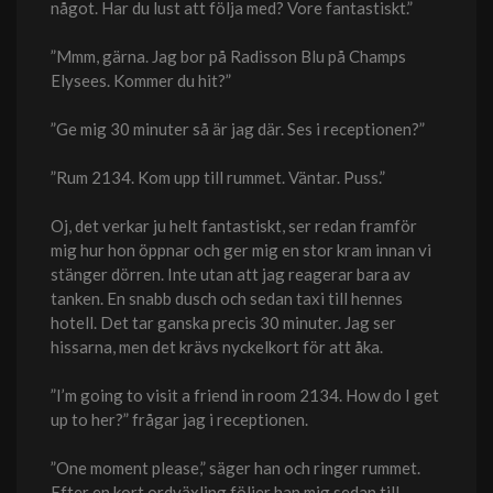
något. Har du lust att följa med? Vore fantastiskt.”
”Mmm, gärna. Jag bor på Radisson Blu på Champs
Elysees. Kommer du hit?”
”Ge mig 30 minuter så är jag där. Ses i receptionen?”
”Rum 2134. Kom upp till rummet. Väntar. Puss.”
Oj, det verkar ju helt fantastiskt, ser redan framför
mig hur hon öppnar och ger mig en stor kram innan vi
stänger dörren. Inte utan att jag reagerar bara av
tanken. En snabb dusch och sedan taxi till hennes
hotell. Det tar ganska precis 30 minuter. Jag ser
hissarna, men det krävs nyckelkort för att åka.
”I’m going to visit a friend in room 2134. How do I get
up to her?” frågar jag i receptionen.
”One moment please,” säger han och ringer rummet.
Efter en kort ordväxling följer han mig sedan till