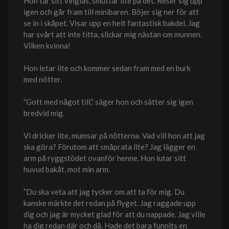
Hon tar sitt vinglas, smuttar lite på det. Reser sig upp
igen och går fram till minibaren. Böjer sig ner för att
se in i skåpet. Visar upp en helt fantastisk bakdel. Jag
har svårt att inte titta, slickar mig nästan om munnen.
Vilken kvinna!
Hon letar lite och kommer sedan fram med en burk
med nötter.
”Gott med något till,” säger hon och sätter sig igen
bredvid mig.
Vi dricker lite, mumsar på nötterna. Vad vill hon att jag
ska göra? Förutom att småprata lite? Jag lägger en
arm på ryggstödet ovanför henne. Hon lutar sitt
huvud bakåt, mot min arm.
”Du ska veta att jag tycker om att ta för mig. Du
kanske märkte det redan på flyget. Jag raggade upp
dig och jag är mycket glad för att du nappade. Jag ville
ha dig redan där och då. Hade det bara funnits en