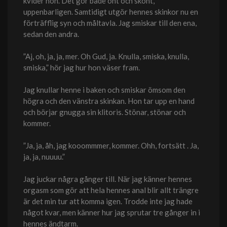
kvider hon. Det gör både ont och skönt,
uppenbarligen. Samtidigt utgör hennes skinkor nu en
förträfflig syn och måltavla. Jag smiskar till den ena,
sedan den andra.
”Aj, oh, ja, ja, mer. Oh Gud, ja. Knulla, smiska, knulla,
smiska,” hör jag hur hon väser fram.
Jag knullar henne i baken och smiskar ömsom den
högra och den vänstra skinkan. Hon tar upp en hand
och börjar gnugga sin klitoris. Stönar, stönar och
kommer.
”Ja, ja, åh, jag kooommmer, kommer. Ohh, fortsätt . Ja,
ja, ja, nuuuu.”
Jag juckar några gånger till. När jag känner hennes
orgasm som gör att hela hennes anal blir allt trängre
är det min tur att komma igen. Trodde inte jag hade
något kvar, men känner hur jag sprutar tre gånger in i
hennes ändtarm.