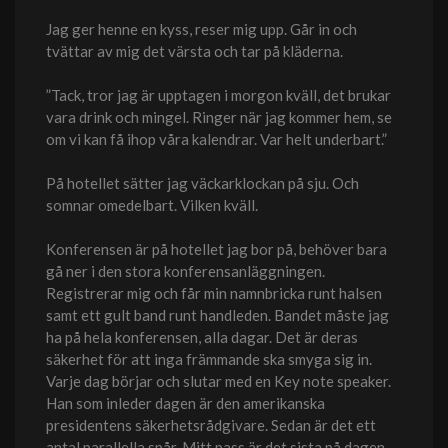
Jag ger henne en kyss, reser mig upp. Går in och
tvättar av mig det värsta och tar på kläderna.
”Tack, tror jag är upptagen i morgon kväll, det brukar
vara drink och mingel. Ringer när jag kommer hem, se
om vi kan få ihop våra kalendrar. Var helt underbart.”
På hotellet sätter jag väckarklockan på sju. Och
somnar omedelbart. Vilken kväll.
Konferensen är på hotellet jag bor på, behöver bara
gå ner i den stora konferensanläggningen.
Registrerar mig och får min namnbricka runt halsen
samt ett gult band runt handleden. Bandet måste jag
ha på hela konferensen, alla dagar. Det är deras
säkerhet för att inga främmande ska smyga sig in.
Varje dag börjar och slutar med en Key note speaker.
Han som inleder dagen är den amerikanska
presidentens säkerhetsrådgivare. Sedan är det ett
antal parallella spår. Mitt pass är det sista på dagen,