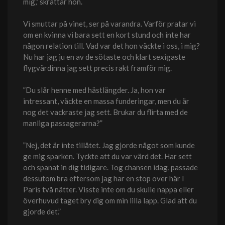
mig,” skrattar hon.
Vi smuttar på vinet, ser på varandra. Varför pratar vi
om en kvinna vi bara sett en kort stund och inte har
någon relation till. Vad var det hon väckte i oss, i mig?
Nu har jag ju en av de sötaste och klart sexigaste
flygvärdinna jag sett precis rakt framför mig.
”Du slår henne med hästlängder. Ja, hon var
intressant, väckte en massa funderingar, men du är
nog det vackraste jag sett. Brukar du flirta med de
manliga passagerarna?”
”Nej, det är inte tillåtet. Jag gjorde något som kunde
ge mig sparken. Tyckte att du var värd det. Har sett
och spanat in dig tidigare. Tog chansen idag, passade
dessutom bra eftersom jag har en stop over här I
Paris två nätter. Visste inte om du skulle nappa eller
överhuvud taget bry dig om min lilla lapp. Glad att du
gjorde det.”