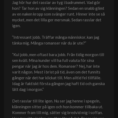
Jag hör hur det rasslar av tyg i badrummet. Vad gör
hon? Tar hon av sig klänningen? Sedan en snabb glimt
av en naken kropp som svänger runt. Hinner inte se så
mycket, men det lilla ger mersmak. Sedan rasslar det
igen.
”Intressant jobb. Träffar många människor, kan jag
tänka mig. Många romanser när du är ute?”
”Kul jobb, men oftast bara jobb. Från tidig morgon till
sen kväll. Mina kunder vill ha full valuta för sina
pengar när jag är hos dem. Romanser? Nej, har inte
varit någon. Mest i brist på tid, även om det funnits
gånger när det har klickat till. Men alltid fel tillfälle.
Idag är faktiskt första gången jag haft tid och ganska
lätt dag i morgon.”
Det rasslar till lite igen. Nu ser jag henne i spegeln,
klänningen sitter på igen och hon kommer tillbaka ut.
Kommer fram till mig, sätter sig bredvid mig i soffan.