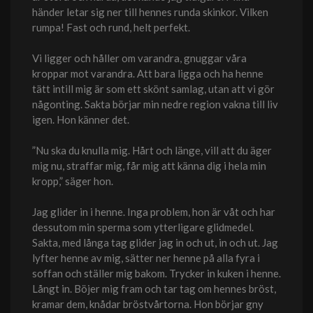
händer letar sig ner till hennes runda skinkor. Vilken
rumpa! Fast och rund, helt perfekt.
Vi ligger och håller om varandra, gnuggar våra
kroppar mot varandra. Att bara ligga och ha henne
tätt intill mig är som ett skönt samlag, utan att vi gör
någonting. Sakta börjar min nedre region vakna till liv
igen. Hon känner det.
”Nu ska du knulla mig. Hårt och länge, vill att du äger
mig nu, straffar mig, får mig att känna dig i hela min
kropp,” säger hon.
Jag glider in i henne. Inga problem, hon är våt och har
dessutom min sperma som ytterligare glidmedel.
Sakta, med långa tag glider jag in och ut, in och ut. Jag
lyfter henne av mig, sätter ner henne på alla fyra i
soffan och ställer mig bakom. Trycker in kuken i henne.
Långt in. Böjer mig fram och tar tag om hennes bröst,
kramar dem, knådar bröstvårtorna. Hon börjar gny