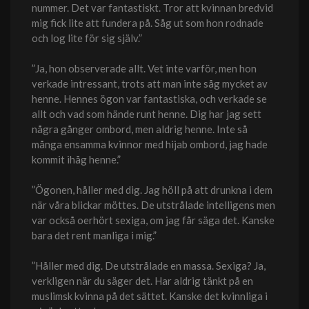
nummer. Det var fantastiskt. Tror att kvinnan bredvid
mig fick lite att fundera på. Såg ut som hon rodnade
och log lite för sig själv.”
”Ja, hon observerade allt. Vet inte varför, men hon
verkade intressant, trots att man inte såg mycket av
henne. Hennes ögon var fantastiska, och verkade se
allt och vad som hände runt henne. Dig har jag sett
några gånger ombord, men aldrig henne. Inte så
många ensamma kvinnor med hijab ombord, jag hade
kommit ihåg henne.”
”Ögonen, håller med dig. Jag höll på att drunkna i dem
när våra blickar möttes. De utstrålade intelligens men
var också oerhört sexiga, om jag får säga det. Kanske
bara det rent manliga i mig.”
”Håller med dig. De utstrålade en massa. Sexiga? Ja,
verkligen när du säger det. Har aldrig tänkt på en
muslimsk kvinna på det sättet. Kanske det kvinnliga i