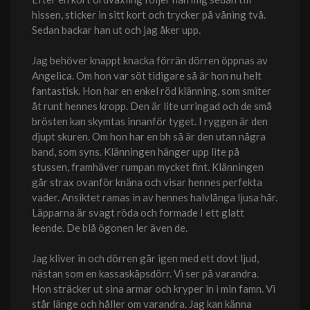
hissen, sticker in sitt kort och trycker på våning två.
Sedan backar han ut och jag åker upp.
Jag behöver knappt knacka förrän dörren öppnas av
Angelica. Om hon var söt tidigare så är hon nu helt
fantastisk. Hon har en enkel röd klänning, som smiter
åt runt hennes kropp. Den är lite urringad och de små
brösten kan skymtas innanför tyget. I ryggen är den
djupt skuren. Om hon har en bh så är den utan några
band, som syns. Klänningen hänger upp lite på
stussen, framhäver rumpan mycket fint. Klänningen
går strax ovanför knäna och visar hennes perfekta
vader. Ansiktet ramas in av hennes halvlånga ljusa hår.
Läpparna är svagt röda och formade I ett glatt
leende. De blå ögonen ler även de.
Jag kliver in och dörren går igen med ett dovt ljud,
nästan som en kassaskåpsdörr. Vi ser på varandra.
Hon sträcker ut sina armar och kryper in i min famn. Vi
står länge och håller om varandra. Jag kan känna