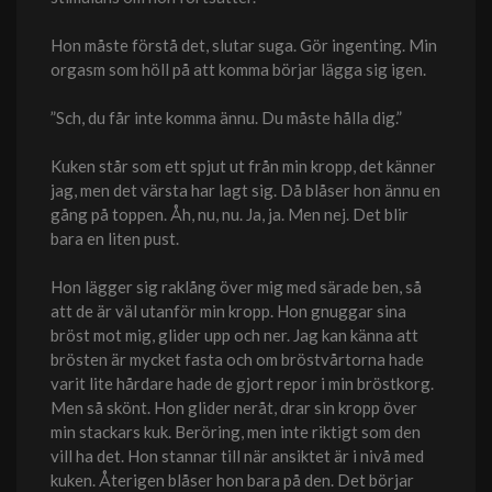
Hon måste förstå det, slutar suga. Gör ingenting. Min
orgasm som höll på att komma börjar lägga sig igen.
”Sch, du får inte komma ännu. Du måste hålla dig.”
Kuken står som ett spjut ut från min kropp, det känner
jag, men det värsta har lagt sig. Då blåser hon ännu en
gång på toppen. Åh, nu, nu. Ja, ja. Men nej. Det blir
bara en liten pust.
Hon lägger sig raklång över mig med särade ben, så
att de är väl utanför min kropp. Hon gnuggar sina
bröst mot mig, glider upp och ner. Jag kan känna att
brösten är mycket fasta och om bröstvårtorna hade
varit lite hårdare hade de gjort repor i min bröstkorg.
Men så skönt. Hon glider neråt, drar sin kropp över
min stackars kuk. Beröring, men inte riktigt som den
vill ha det. Hon stannar till när ansiktet är i nivå med
kuken. Återigen blåser hon bara på den. Det börjar