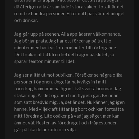
då återigen alla är samlade i stora saken. Totalt är det
runt tre hundra personer. Efter mitt pass är det mingel
och drinkar.
Jag går upp på scenen. Alla applåderar välkomnande.
Jag börjar prata. Jag har ett föredrag på trettio
minuter men har fyrtiofem minuter till förfogande.
Det brukar alltid bli en hel del frågor på slutet, så
sparar femton minuter till det.
Jag ser alltid ut mot publiken. Försöker se några olika
personer i ögonen. Ungefär halvvägs in i mitt
föredrag hamnar mina ögon i två svarta brunnar. Jag
stakar mig. Är det ögonen från flyget i går. Kvinnan
som satt bredvid mig. Ja, det är det. Nu känner jag igen
henne. Med viljekraft tittar jag bort och kan fortsätta
mitt föredrag. Lite osäker på vad jag säger, men kan
ämnet väl. Resten av föredraget och frågestunden
går på lika delar rutin och vilja.