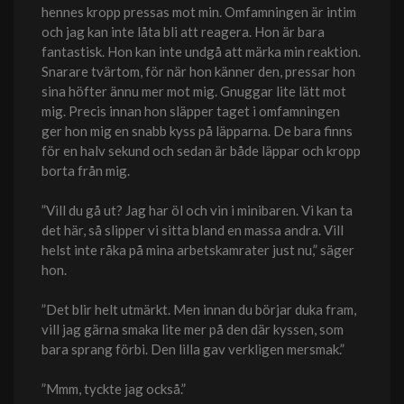
hennes kropp pressas mot min. Omfamningen är intim
och jag kan inte låta bli att reagera. Hon är bara
fantastisk. Hon kan inte undgå att märka min reaktion.
Snarare tvärtom, för när hon känner den, pressar hon
sina höfter ännu mer mot mig. Gnuggar lite lätt mot
mig. Precis innan hon släpper taget i omfamningen
ger hon mig en snabb kyss på läpparna. De bara finns
för en halv sekund och sedan är både läppar och kropp
borta från mig.
”Vill du gå ut? Jag har öl och vin i minibaren. Vi kan ta
det här, så slipper vi sitta bland en massa andra. Vill
helst inte råka på mina arbetskamrater just nu,” säger
hon.
”Det blir helt utmärkt. Men innan du börjar duka fram,
vill jag gärna smaka lite mer på den där kyssen, som
bara sprang förbi. Den lilla gav verkligen mersmak.”
”Mmm, tyckte jag också.”