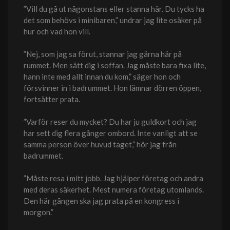
”Vill du gå ut någonstans eller stanna här. Du tycks ha
det som behövs i minibaren,” undrar jag lite osäker på
hur och vad hon vill.
”Nej, som jag sa förut, stannar jag gärna här på
rummet. Men sätt dig i soffan. Jag måste bara fixa lite,
hann inte med allt innan du kom,” säger hon och
försvinner in i badrummet. Hon lämnar dörren öppen,
fortsätter prata.
”Varför reser du mycket? Du har ju guldkort och jag
har sett dig flera gånger ombord. Inte vanligt att se
samma person över huvud taget,” hör jag från
badrummet.
”Måste resa i mitt jobb. Jag hjälper företag och andra
med deras säkerhet. Mest numera företag utomlands.
Den här gången ska jag prata på en kongress i
morgon.”