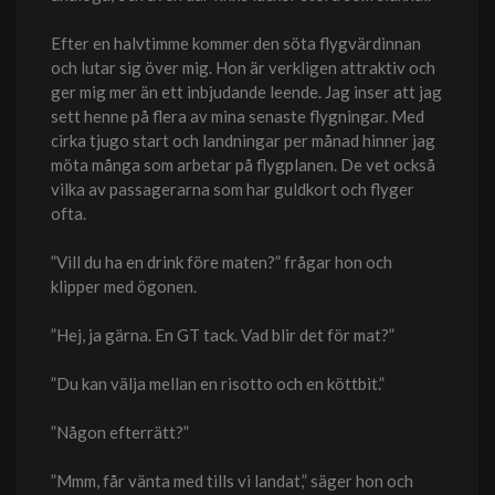
Efter en halvtimme kommer den söta flygvärdinnan
och lutar sig över mig. Hon är verkligen attraktiv och
ger mig mer än ett inbjudande leende. Jag inser att jag
sett henne på flera av mina senaste flygningar. Med
cirka tjugo start och landningar per månad hinner jag
möta många som arbetar på flygplanen. De vet också
vilka av passagerarna som har guldkort och flyger
ofta.
”Vill du ha en drink före maten?” frågar hon och
klipper med ögonen.
”Hej, ja gärna. En GT tack. Vad blir det för mat?”
”Du kan välja mellan en risotto och en köttbit.”
”Någon efterrätt?”
”Mmm, får vänta med tills vi landat,” säger hon och