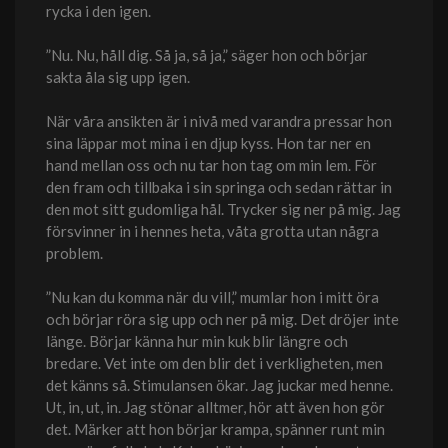
rycka i den igen.
”Nu. Nu, håll dig. Så ja, så ja,” säger hon och börjar
sakta åla sig upp igen.
När våra ansikten är i nivå med varandra pressar hon
sina läppar mot mina i en djup kyss. Hon tar ner en
hand mellan oss och nu tar hon tag om min lem. För
den fram och tillbaka i sin springa och sedan rättar in
den mot sitt gudomliga hål. Trycker sig ner på mig. Jag
försvinner in i hennes heta, våta grotta utan några
problem.
”Nu kan du komma när du vill,” mumlar hon i mitt öra
och börjar röra sig upp och ner på mig. Det dröjer inte
länge. Börjar känna hur min kuk blir längre och
bredare. Vet inte om den blir det i verkligheten, men
det känns så. Stimulansen ökar. Jag juckar med henne.
Ut, in, ut, in. Jag stönar alltmer, hör att även hon gör
det. Märker att hon börjar krampa, spänner runt min