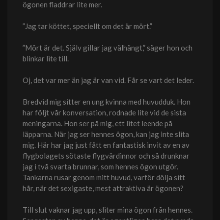
ögonen fladdrar lite mer.
”Jag tar köttet, speciellt om det är mört.”
”Mört är det. Själv gillar jag välhängt,” säger hon och
blinkar lite till.
Oj, det var mer än jag är van vid. Får se vart det leder.
Bredvid mig sitter en ung kvinna med huvudduk. Hon
har följt vår konversation, rodnade lite vid de sista
meningarna. Hon ser på mig, ett litet leende på
läpparna. När jag ser hennes ögon, kan jag inte slita
mig. Här har jag just fått en fantastisk invit av en av
flygbolagets sötaste flygvärdinnor och så drunknar
jag i två svarta brunnar, som hennes ögon utgör.
Tankarna rusar genom mitt huvud, varför dölja sitt
hår, när det sexigaste, mest attraktiva är ögonen?
Till slut vaknar jag upp, sliter mina ögon från hennes.