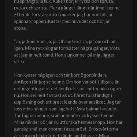
nu sprängfulla kuk. Kuken börjar rycka och spruta,
rycka och spruta. Flera gånger långt där inne i henne.
Efter de första spruten märker jag hur hon börjar
spänna kroppen. Kastar med huvudet och börjar
stöna.
”Ja, ja, kom, kom, ja, ja. Oh my God. Ja, ja,” om och om
igen. Mina ryckningar fortsätter några gånger, trots
att jag är helt tömd. Hon sjunker ner på mig, ligger
stilla.
Hon kysser mig igen och tar bort ögonbindeln,
äntligen får jag se henne. Om hon var söt tidigare är
det ingenting mot det knullrufs som möter mina ögon
nu. Hon ser helt fantastisk ut, håret fullständigt i
upplösning och ett brett leende över ansiktet. Jag tar
loss mina händer, som jag haft låsta bakom huvudet.
Tar tag om henne, kramar henne och kysser henne.
Mina händer börjar nu utforska hennes kropp. Hon har
ganska små, men enormt fasta bröst. Bröstvårtorna
är stora och hårda, det kände jag tidigare. Mina