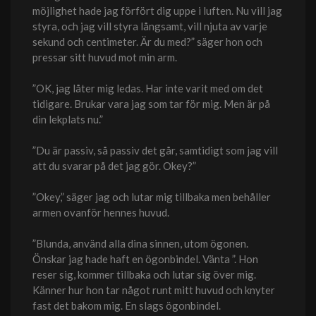
möjlighet hade jag förfört dig uppe i luften. Nu vill jag
styra, och jag vill styra långsamt, vill njuta av varje
sekund och centimeter. Är du med?” säger hon och
pressar sitt huvud mot min arm.
”OK, jag låter mig ledas. Har inte varit med om det
tidigare. Brukar vara jag som tar för mig. Men är på
din lekplats nu.”
”Du är passiv, så passiv det går, samtidigt som jag vill
att du svarar på det jag gör. Okey?”
”Okey,” säger jag och lutar mig tillbaka men behåller
armen ovanför hennes huvud.
”Blunda, använd alla dina sinnen, utom ögonen.
Önskar jag hade haft en ögonbindel. Vänta ”. Hon
reser sig, kommer tillbaka och lutar sig över mig.
Känner hur hon tar något runt mitt huvud och knyter
fast det bakom mig. En slags ögonbindel.