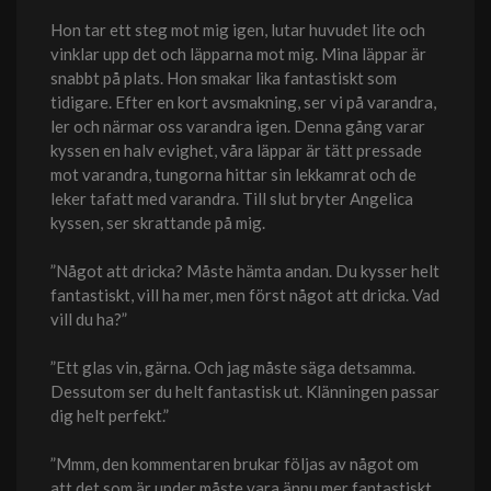
Hon tar ett steg mot mig igen, lutar huvudet lite och
vinklar upp det och läpparna mot mig. Mina läppar är
snabbt på plats. Hon smakar lika fantastiskt som
tidigare. Efter en kort avsmakning, ser vi på varandra,
ler och närmar oss varandra igen. Denna gång varar
kyssen en halv evighet, våra läppar är tätt pressade
mot varandra, tungorna hittar sin lekkamrat och de
leker tafatt med varandra. Till slut bryter Angelica
kyssen, ser skrattande på mig.
”Något att dricka? Måste hämta andan. Du kysser helt
fantastiskt, vill ha mer, men först något att dricka. Vad
vill du ha?”
”Ett glas vin, gärna. Och jag måste säga detsamma.
Dessutom ser du helt fantastisk ut. Klänningen passar
dig helt perfekt.”
”Mmm, den kommentaren brukar följas av något om
att det som är under måste vara ännu mer fantastiskt.