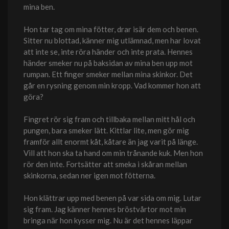
mina ben.
Hon tar tag om mina fötter, drar isär dem och benen.
Sitter nu blottad, känner mig utlämnad, men har lovat
att inte se, inte röra händer och inte prata. Hennes
händer smeker nu på baksidan av mina ben upp mot
rumpan. Ett finger smeker mellan mina skinkor. Det
går en rysning genom min kropp. Vad kommer hon att
göra?
Fingret rör sig fram och tillbaka mellan mitt hål och
pungen, bara smeker lätt. Kittlar lite, men gör mig
framför allt enormt kåt, kåtare än jag varit på länge.
Vill att hon ska ta hand om min trånande kuk. Men hon
rör den inte. Fortsätter att smeka i skåran mellan
skinkorna, sedan ner igen mot fötterna.
Hon klättrar upp med benen på var sida om mig. Lutar
sig fram. Jag känner hennes bröstvårtor mot min
bringa när hon kysser mig. Nu är det hennes läppar