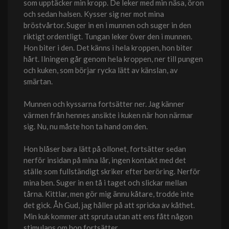
som upptäcker min kropp. De leker med min näsa, öron
och sedan halsen. Kysser sig ner mot mina
bröstvårtor. Suger in en i munnen och suger in den
riktigt ordentligt. Tungan leker över den i munnen.
Hon biter i den. Det känns i hela kroppen, hon biter
hårt. Ilningen går genom hela kroppen, ner till pungen
och kuken, som börjar rycka lätt av känslan, av
smärtan.
Munnen och kyssarna fortsätter ner. Jag känner
värmen från hennes ansikte i kuken när hon närmar
sig. Nu, nu måste hon ta hand om den.
Hon blåser bara lätt på ollonet, fortsätter sedan
nerför insidan på mina lår, ingen kontakt med det
ställe som fullständigt skriker efter beröring. Nerför
mina ben. Suger in en tå i taget och slickar mellan
tårna. Kittlar, men gör mig ännu kåtare, trodde inte
det gick. Åh Gud, jag håller på att spricka av kåthet.
Min kuk kommer att spruta utan att ens fått någon
stimulans om hon fortsätter.