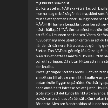
mig hur bra som helst.
Du Kära Stefan, NÄR ska vi träffas och knulla s
mun nu idag också så går det bra, skönt som fan
mun så att sperman rinner i mungiporna ner för
ÅÅÅHHH, härliga Lena, klart som fan att jag vil
måste hålla på i TVÅ timmar minst med din skö
att få Kuk i munnen ner i halsen. Vänta, Stefa
huvudet hängande utanför kanten så att du får 
när den är där nere. Kära Lena, du gör mig gal
Stefan. Fan, VAD du gör mig kåt. Otroligt!! Ja
NÄR du vet detta så måste du knulla Fittan hår
och ut i springan. Då slutar Fittan att rinna s
den knullas.
Plötsligt ringde Stefans Mobil. Det var ifrån
anmält sig till att vara en riktig knullare av
sedan skulle läggas ut på nätet. Och härliga 
hade anmält sitt intresse om att just bli knul
trots stort att det kunde bli riktigt krävand
också kan användas på rätt sätt. Om Stefan in
för detta. Men sen å andra sidan så kunde han