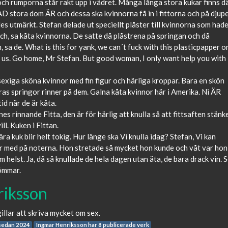
ch rumporna står rakt upp i vädret. Många långa stora kukar finns d
AD stora dom ÄR och dessa ska kvinnorna få in i fittorna och på djupe
s utmärkt. Stefan delade ut speciellt plåster till kvinnorna som had
uch, sa kåta kvinnorna. De satte då plåstrena på springan och då
sa de. What is this for yank, we can´t fuck with this plasticpapper o
t us. Go home, Mr Stefan. But good woman, I only want help you with
 sexiga sköna kvinnor med fin figur och härliga kroppar. Bara en skön
 deras springor rinner på dem. Galna kåta kvinnor här i Amerika. Ni ÄR
id när de är kåta.
nes rinnande Fitta, den är för härlig att knulla så att fittsaften stänk
ll. Kuken i Fittan.
ra kuk blir helt tokig. Hur länge ska Vi knulla idag? Stefan, Vi kan
ar med på noterna. Hon stretade så mycket hon kunde och våt var hon
om helst. Ja, då så knullade de hela dagen utan äta, de bara drack vin. 
ömmar.
riksson
illar att skriva mycket om sex.
 sedan 2024
Ingmar Henriksson har 8 publicerade verk