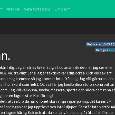
Artiklar
Våra författare
Om oss
Publicerat
10.05.20
n.
Kategori:
Nove
r i dig. Jag är så jävla kär i dig så du anar inte det när jag ser eller
uk. Va, trevligt Lena jag är faktiskt kär i dig också. Och vill såklart
ndit mig i remmar så jag kommer inte ifrån dig. Jag vill gärna knulla 
bli hur skönt som helst. Och så får jag knulla dina stora sköna pattar
 dem. Jag vill väl kyssa, smeka, massera, spotta och slicka dem rena s
Jag har en lagom stor Kuk för dig?
et rätt så bra då när ollonet ska in i springan på mig, det känns SÅ
na i springan har jag upptäckt och inte i djupet. Förstår inte varför m
ar en lagom härlig Kuk och att du kan använda den på rätt sätt. Passar