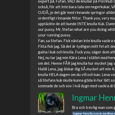
expert på. Fyfan, VAD de knullar på Pornhub o
också, för att inte bara tala om negerkukar, V
OJDÅ, jo det går med rinnande springor alldele
ordentligt rinnande fittor. Thank you, very m
upptäckte de att kunde INTE knulla Kuk. Damn, 
our pussy. Mr, Stefan what are you doing whi
your running pussy.
Fan, sa Stefan. Fick nästan inte knulla vackra
Fitta fick jag. Så det är tydligen mitt fel att
galna i kuk och knulla. Fuck you, säger dom allt
Nej, nu tar jag min Kära Lena i stället med hen
om det. Henne FÅR jag knulla hur mycket jag vi
Hallå Lena, jag älskar dig SÅ mycket att min Kä
knulla HELA dagen om du vill och kan. Lena v
så Stefans kuk skulle kunna glida in hur lätt s
somnade de och sov i två dygn med vackra dr
Ingmar Hen
Bra och trevlig man som g
Ingmar Henriksson är medlem