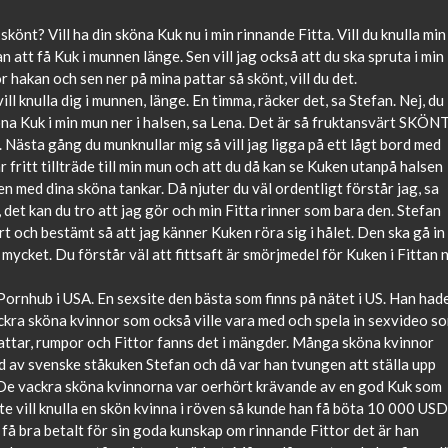
könt? Vill ha din sköna Kuk nu i min rinnande Fitta. Vill du knulla min
 att få Kuk i munnen länge. Sen vill jag också att du ska spruta i min
 hakan och sen ner på mina pattar så skönt, vill du det.
l knulla dig i munnen, länge. En timma, räcker det, sa Stefan. Nej, du
na Kuk i min mun ner i halsen, sa Lena. Det är så fruktansvärt SKÖN
n. Nästa gång du munknullar mig så vill jag ligga på ett lågt bord med
fritt tillträde till min mun och att du då kan se Kuken utanpå halsen
en med dina sköna tankar. Då njuter du väl ordentligt förstår jag, sa
, det kan du tro att jag gör och min Fitta rinner som bara den. Stefan
t och bestämt så att jag känner Kuken röra sig i hålet. Den ska gå in
å mycket. Du förstår väl att fittsaft är smörjmedel för Kuken i Fittan 
 Pornhub i USA. En sexsite den bästa som finns på nätet i US. Han had
 vackra sköna kvinnor som också ville vara med och spela in sexvideo s
pattar, rumpor och Fittor fanns det i mängder. Många sköna kvinnor
lad av svenske ståkuken Stefan och då var han tvungen att ställa upp
e. De vackra sköna kvinnorna var oerhört krävande av en god Kuk som
te vill knulla en skön kvinna i röven så kunde han få böta 10 000 USD
 få bra betalt för sin goda kunskap om rinnande Fittor det är han