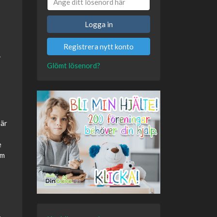
Logga in
Registrera nytt konto
T
Glömt lösenord?
när
e
om