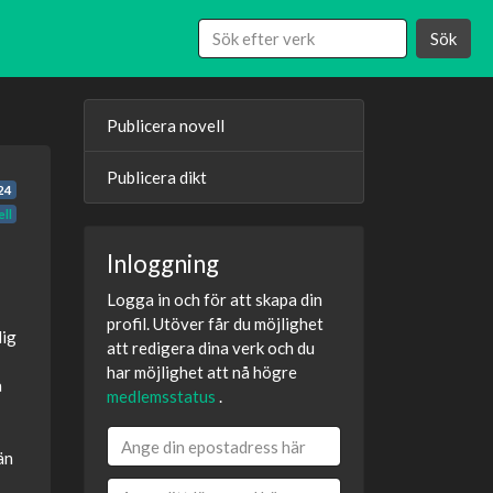
Sök
Publicera novell
Publicera dikt
24
ll
Inloggning
Logga in och för att skapa din
profil. Utöver får du möjlighet
dig
att redigera dina verk och du
har möjlighet att nå högre
å
medlemsstatus
.
än