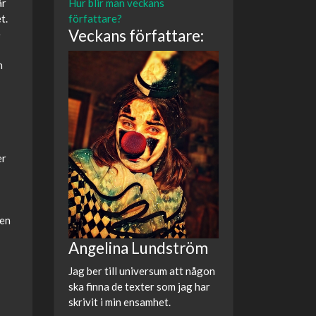
Hur blir man veckans
är
författare?
t.
Veckans författare:
e
n
er
Sen
Angelina Lundström
Jag ber till universum att någon
ska finna de texter som jag har
skrivit i min ensamhet.