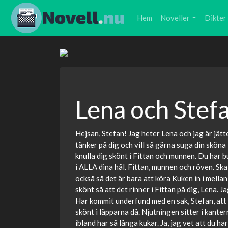
Hem
Noveller
Dikter
Lena och Stefa
Hejsan, Stefan! Jag heter Lena och jag är jättekä
tänker på dig och vill så gärna suga din sköna K
knulla dig skönt i Fittan och munnen. Du har bu
i ALLA dina hål. Fittan, munnen och röven. Ska 
också så det är bara att köra Kuken in i mellan
skönt så att det rinner i Fittan på dig, Lena. 
Har kommit underfund med en sak, Stefan, att d
skönt i läpparna då. Njutningen sitter i kanter
ibland har så långa kukar. Ja, jag vet att du h