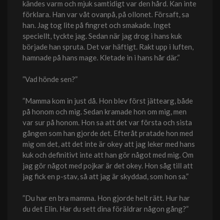
kändes varm och mjuk samtidigt var den hård. Kan inte
förklara. Han var våt ovanpå, på ollonet. Försaft, sa
han. Jag tog lite på fingret och smakade. Inget
speciellt, tyckte jag. Sedan när jag drog i hans kuk
började han spruta. Det var häftigt. Rakt upp i luften,
hamnade på hans mage. Kletade in i hans hår där.”
”Vad hönde sen?”
”Mamma kom in just då. Hon blev först jättearg, både
på honom och mig. Sedan kramade hon om mig, men
var sur på honom. Hon sa att det var första och sista
gången som han gjorde det. Efteråt pratade hon med
mig om det, att det inte är okey att jag leker med hans
kuk och definitivt inte att han gör något med mig. Om
jag gör något med pojkar är det okey. Hon såg till att
jag fick en p-stav, så att jag är skyddad, som hon sa.”
”Du har en bra mamma. Hon gjorde helt rätt. Hur har
du det Elin. Har du sett dina föräldrar någon gång?”