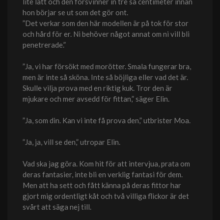
lite lätt och den försvinner in tre så centimeter innan
hon börjar se ut som det gör ont.
”Det verkar som den här modellen är på tok för stor
och hård för er. Ni behöver något annat om ni vill bli
penetrerade.”
”Ja, vi har försökt med morötter. Smala fungerar bra,
men är inte så sköna. Inte så böjliga eller vad det är.
Skulle vilja prova med en riktig kuk. Tror den är
mjukare och mer avsedd för fittan,” säger Elin.
”Ja, som din. Kan vi inte få prova den,” utbrister Moa.
”Ja, ja, vill se den,” utropar Elin.
Vad ska jag göra. Kom hit för att intervjua, prata om
deras fantasier, inte bli en verklig fantasi för dem.
Men att ha sett och fått känna på deras fittor har
gjort mig ordentligt kåt och två villiga flickor är det
svårt att säga nej till.