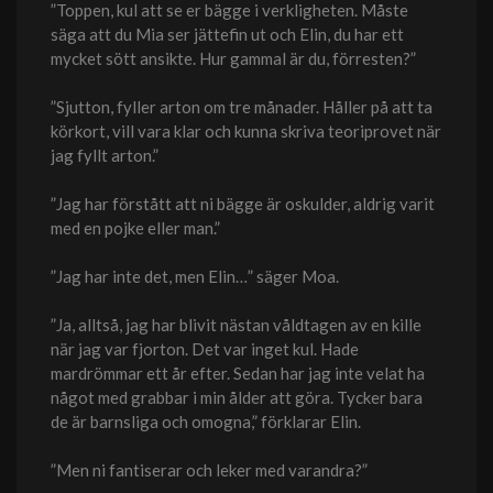
”Toppen, kul att se er bägge i verkligheten. Måste
säga att du Mia ser jättefin ut och Elin, du har ett
mycket sött ansikte. Hur gammal är du, förresten?”
”Sjutton, fyller arton om tre månader. Håller på att ta
körkort, vill vara klar och kunna skriva teoriprovet när
jag fyllt arton.”
”Jag har förstått att ni bägge är oskulder, aldrig varit
med en pojke eller man.”
”Jag har inte det, men Elin…” säger Moa.
”Ja, alltså, jag har blivit nästan våldtagen av en kille
när jag var fjorton. Det var inget kul. Hade
mardrömmar ett år efter. Sedan har jag inte velat ha
något med grabbar i min ålder att göra. Tycker bara
de är barnsliga och omogna,” förklarar Elin.
”Men ni fantiserar och leker med varandra?”