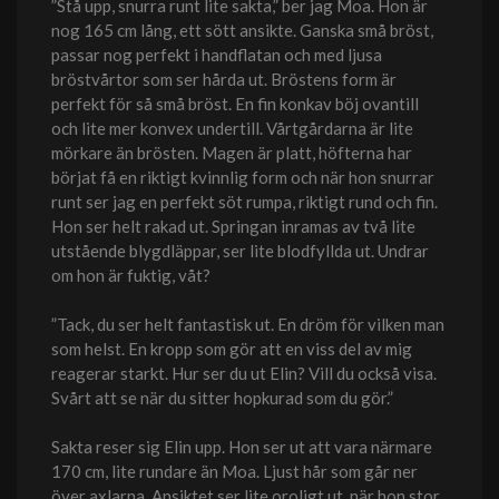
”Stå upp, snurra runt lite sakta,” ber jag Moa. Hon är
nog 165 cm lång, ett sött ansikte. Ganska små bröst,
passar nog perfekt i handflatan och med ljusa
bröstvårtor som ser hårda ut. Bröstens form är
perfekt för så små bröst. En fin konkav böj ovantill
och lite mer konvex undertill. Vårtgårdarna är lite
mörkare än brösten. Magen är platt, höfterna har
börjat få en riktigt kvinnlig form och när hon snurrar
runt ser jag en perfekt söt rumpa, riktigt rund och fin.
Hon ser helt rakad ut. Springan inramas av två lite
utstående blygdläppar, ser lite blodfyllda ut. Undrar
om hon är fuktig, våt?
”Tack, du ser helt fantastisk ut. En dröm för vilken man
som helst. En kropp som gör att en viss del av mig
reagerar starkt. Hur ser du ut Elin? Vill du också visa.
Svårt att se när du sitter hopkurad som du gör.”
Sakta reser sig Elin upp. Hon ser ut att vara närmare
170 cm, lite rundare än Moa. Ljust hår som går ner
över axlarna. Ansiktet ser lite oroligt ut, när hon stor