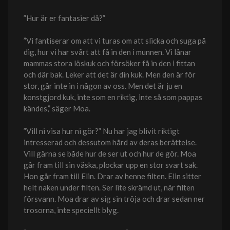
”Hur är er fantasier då?”
”Vi fantiserar om att vi turas om att slicka och suga på
dig, hur vi har svårt att få in den i munnen. Vi lånar
mammas stora löskuk och försöker få in den i fittan
och där bak. Leker att det är din kuk. Men den är för
stor, går inte in i någon av oss. Men det är ju en
konstgjord kuk, inte som en riktig, inte så som pappas
kändes,” säger Moa.
”Vill ni visa hur ni gör?” Nu har jag blivit riktigt
intresserad och dessutom hård av deras berättelse.
Vill gärna se både hur de ser ut och hur de gör. Moa
går fram till sin väska, plockar upp en stor svart sak.
Hon går fram till Elin. Drar av henne filten. Elin sitter
helt naken under filten. Ser lite skrämd ut, när filten
försvann. Moa drar av sig sin tröja och drar sedan ner
trosorna, inte speciellt blyg.