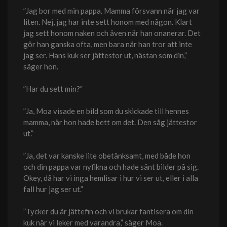
”Jag bor med min pappa. Mamma försvann när jag var
liten. Nej, jag har inte sett honom med någon. Klart
jag sett honom naken och även när han onanerar. Det
gör han ganska ofta, men bara när han tror att inte
jag ser. Hans kuk ser jättestor ut, nästan som din,”
säger hon.
”Har du sett min?”
”Ja, Moa visade en bild som du skickade till hennes
mamma, när hon hade bett om det. Den såg jättestor
ut.”
”Ja, det var kanske lite obetänksamt, med både hon
och din pappa var nyfikna och hade sänt bilder på sig.
Okey, då har vi inga hemlisar i hur vi ser ut, eller i alla
fall hur jag ser ut.”
”Tycker du är jättefin och vi brukar fantisera om din
kuk när vi leker med varandra,” säger Moa.