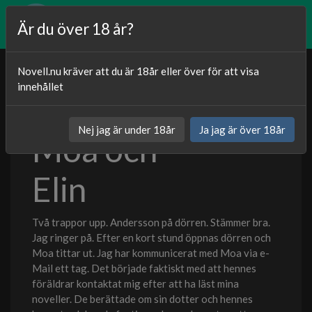
Är du över 18 år?
Novell.nu kräver att du är 18år eller över för att visa
innehållet
Publicerat
13.12.2023
Nej jag är under 18år
Ja jag är över 18år
Moa och
Kategori:
Sexnoveller
Elin
Två trappor upp. Andersson på dörren. Stämmer bra.
Jag ringer på. Efter en kort stund öppnas dörren och
Moa tittar ut. Jag har kommunicerat med Moa via e-
Mail ett tag. Det började faktiskt med att hennes
föräldrar kontaktat mig efter att ha läst mina
noveller. De berättade om sin dotter och hennes