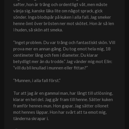
safter, hon är trång och ordentligt våt, men måste
vänja sig, kanske läka lite om något sprack, gick
sönder. Inga blodspår på kuken i alla fall. Jag smeker
henne ömt över brösten ner mot skötet. Hon är så len
i huden, så skön att smeka.
”Inget problem. Du var trång och fantastiskt skön. Vill
prova mer en annan gång. Du tog emot hela mig, 18
centimeter lång och fem i diameter. Du klarar
betydligt mer än du trodde.” Jag vänder mig mot Elin:
”vill du bli knullad i munnen eller fittan?”
”Munnen, i alla fall först.”
Tur att jag är en gammal man, har långt till utlösning,
klarar en hel del. Jag går fram till henne. Sätter kuken
framför hennes mun. Hon gapar. Jag sätter ollonet
mot hennes läppar. Hon har svårt att ta emot mig,
tänderna skrapar i.