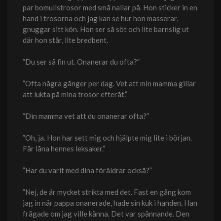
par bomullstrosor med små nallar på. Hon sticker in en
hand i trosorna och jag kan se hur hon masserar,
gnuggar sitt kön. Hon ser så söt och lite barnslig ut
där hon står, lite bredbent.
”Du ser så fin ut. Onanerar du ofta?”
”Ofta några gånger per dag. Vet att min mamma gillar
att lukta på mina trosor efteråt.”
”Din mamma vet att du onanerar ofta?”
”Oh, ja. Hon har sett mig och hjälpte mig lite i början.
Får låna hennes leksaker.”
”Har du varit med dina föräldrar också?”
”Nej, de är mycket strikta med det. Fast en gång kom
jag in när pappa onanerade, hade sin kuk i handen. Han
frågade om jag ville känna. Det var spännande. Den