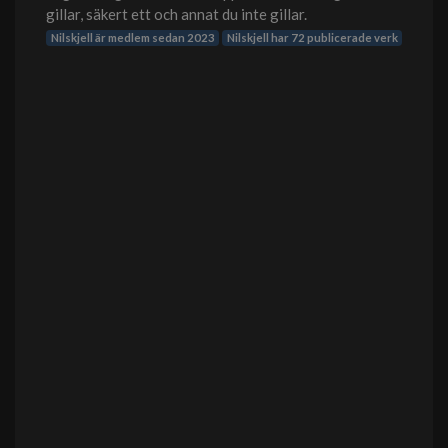
gillar, säkert ett och annat du inte gillar.
Nilskjell är medlem sedan 2023
Nilskjell har 72 publicerade verk