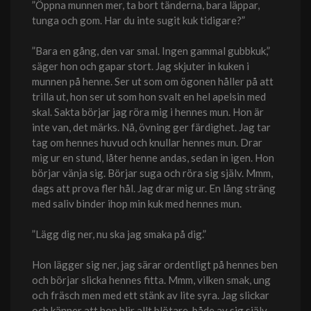
”Öppna munnen mer, ta bort tänderna, bara läppar,
tunga och gom. Har du inte sugit kuk tidigare?”
”Bara en gång, den var smal. Ingen gammal gubbkuk,”
säger hon och gapar stort. Jag skjuter in kuken i
munnen på henne. Ser ut som om ögonen håller på att
trilla ut, hon ser ut som hon svalt en hel apelsin med
skal. Sakta börjar jag röra mig i hennes mun. Hon är
inte van, det märks. Nå, övning ger färdighet. Jag tar
tag om hennes huvud och knullar hennes mun. Drar
mig ur en stund, låter henne andas, sedan in igen. Hon
börjar vänja sig. Börjar suga och röra sig själv. Mmm,
dags att prova fler hål. Jag drar mig ur. En lång sträng
med saliv binder ihop min kuk med hennes mun.
”Lägg dig ner, nu ska jag smaka på dig.”
Hon lägger sig ner, jag särar ordentligt på hennes ben
och börjar slicka hennes fitta. Mmm, vilken smak, ung
och fräsch men med ett stänk av lite syra. Jag slickar
och känner att hon blir allt blötare, både av sig själv