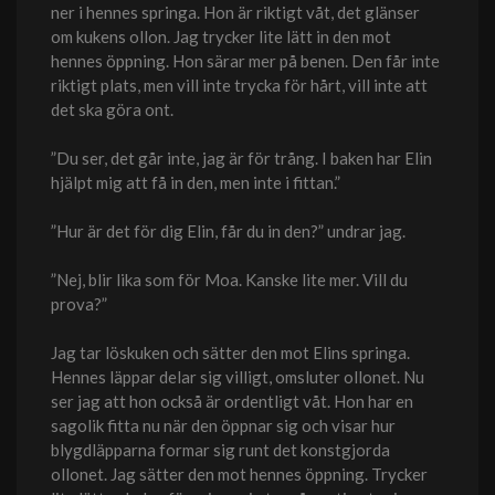
ner i hennes springa. Hon är riktigt våt, det glänser
om kukens ollon. Jag trycker lite lätt in den mot
hennes öppning. Hon särar mer på benen. Den får inte
riktigt plats, men vill inte trycka för hårt, vill inte att
det ska göra ont.
”Du ser, det går inte, jag är för trång. I baken har Elin
hjälpt mig att få in den, men inte i fittan.”
”Hur är det för dig Elin, får du in den?” undrar jag.
”Nej, blir lika som för Moa. Kanske lite mer. Vill du
prova?”
Jag tar löskuken och sätter den mot Elins springa.
Hennes läppar delar sig villigt, omsluter ollonet. Nu
ser jag att hon också är ordentligt våt. Hon har en
sagolik fitta nu när den öppnar sig och visar hur
blygdläpparna formar sig runt det konstgjorda
ollonet. Jag sätter den mot hennes öppning. Trycker