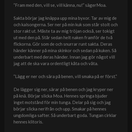
”Fram med den, vill se, vill känna, nu!” sägerMoa.
Sakta börjar jag knäppa upp mina byxor. Tar av mig de
och kalsongerna. Ser ner på min kuk som står stolt och
stor rakt ut. Måste ta av mig tröjan också, ser tokigt
ut med den på. Står sedan helt naken framför de två
flickorna. Gör som de och snurrar runt sakta. Deras
händer känner på mina skinkor och sedan på kuken. Så
underbart med deras händer. Innan jag gör något vill
jag att de ska vara ordentligt kåta och våta.
”Lägg er ner och sära på benen, vill smaka på er först.”
De lägger sig ner, särar på benen och jag kryper ner
på knä. Börjar slicka Moa. Hennes springa bjuder
inget motstånd för min tunga. Delar på sig och jag
börjar slicka nerifrån och upp. Smakar på hennes
ungdomliga safter. Så underbart goda. Tungan cirklar
hennes klitoris.