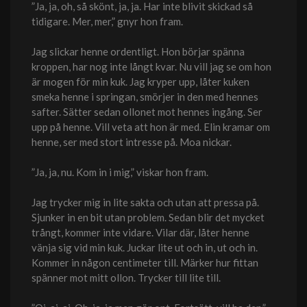
”Ja, ja, oh, så skönt, ja, ja. Har inte blivit skickad så
tidigare. Mer, mer,” gnyr hon fram.
Jag slickar henne ordentligt. Hon börjar spänna
kroppen, har nog inte långt kvar. Nu vill jag se om hon
är mogen för min kuk. Jag kryper upp, låter kuken
smeka henne i springan, smörjer in den med hennes
safter. Sätter sedan ollonet mot hennes ingång. Ser
upp på henne. Vill veta att hon är med. Elin kramar om
henne, ser med stort intresse på. Moa nickar.
”Ja, ja, nu. Kom in i mig,” viskar hon fram.
Jag trycker mig in lite sakta och utan att pressa på.
Sjunker in en bit utan problem. Sedan blir det mycket
trångt, kommer inte vidare. Vilar där, låter henne
vänja sig vid min kuk. Juckar lite ut och in, ut och in.
Kommer in någon centimeter till. Märker hur fittan
spänner mot mitt ollon. Trycker till lite till.