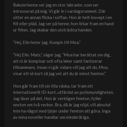
Bakom henne ser jag en stor labrador, som ser
intresserat på mig. Vi går in i vardagsrummet. Där
sitter en annan flicka i soffan. Hon är helt insvept i en
filt eller pläd. Jag ser på henne, hon lirkar fram en hand
ur filten. Jag skakar den utsträckta handen.
”Hej, Elin heter jag. Kompis till Moa.”
”Hej Elin. Mats,” säger jag. ”Moa har berättat om dig,
att ni är kompisar och ofta leker samt fantiserar
tillsammans. Innan vi går vidare vill jag att du, Moa,
visar ett id-kort så jag vet att du är minst femton.”
Hon går fram till sin lilla väska, tar fram ett
internationellt ID-kort, utfärdat av polismyndigheten.
Jag läser på det. Hon är verkligen femton, fyller
sexton om två veckor. Bra, då är jag nöjd, vill absolut
inte ha något med tjejer under femton att göra. Inga
av mina noveller handlar om minderåriga.