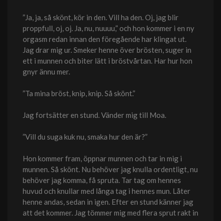
”Ja, ja, så skönt, kör in den. Vill ha den. Oj, jag blir
proppfull, oj, oj. Ja, nu, nuuuu,” och hon kommer i en ny
orgasm redan innan den föregående har klingat ut.
Jag drar mig ur. Smeker henne över brösten, suger in
ett i munnen och biter lätt i bröstvårtan. Har hur hon
gnyr ännu mer.
”Ta mina bröst, knip, knip. Så skönt.”
Jag fortsätter en stund. Vänder mig till Moa.
”Vill du suga kuk nu, smaka hur den är?”
Hon kommer fram, öppnar munnen och tar in mig i
munnen. Så skönt. Nu behöver jag knulla ordentligt, nu
behöver jag komma, få spruta. Tar tag om hennes
huvud och knullar med långa tag i hennes mun. Låter
henne andas, sedan in igen. Efter en stund känner jag
att det kommer. Jag tömmer mig med flera sprut rakt in