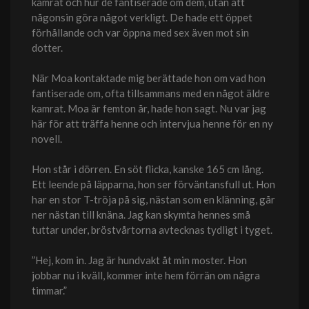
kamrat och hur de fantiserade om dem, utan att
någonsin göra något verkligt. De hade ett öppet
förhållande och var öppna med sex även mot sin
dotter.
När Moa kontaktade mig berättade hon om vad hon
fantiserade om, ofta tillsammans med en något äldre
kamrat. Moa är femton år, hade hon sagt. Nu var jag
här för att träffa henne och intervjua henne för en ny
novell.
Hon står i dörren. En söt flicka, kanske 165 cm lång.
Ett leende på läpparna, hon ser förväntansfull ut. Hon
har en stor T-tröja på sig, nästan som en klänning, går
ner nästan till knäna. Jag kan skymta hennes små
tuttar under, bröstvårtorna avtecknas tydligt i tyget.
”Hej, kom in. Jag är hundvakt åt min moster. Hon
jobbar nu i kväll, kommer inte hem förrän om några
timmar.”