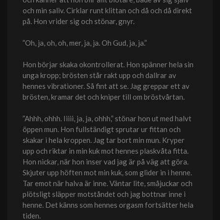
och min saliv. Cirklar runt klittan och då och då direkt
på. Hon vrider sig och stönar, gnyr.
”Oh, ja, oh, oh, mer, ja, ja. Oh Gud, ja, ja.”
Hon börjar skaka okontrollerat. Hon spänner hela sin
unga kropp; brösten står rakt upp och dallrar av
hennes vibrationer. Så fint att se. Jag greppar ett av
brösten, kramar det och kniper till om bröstvårtan.
”Ahhh, ohhh. Iiiii, ja, ja, ohhh,” stönar hon ut med halvt
öppen mun. Hon fullständigt sprutar ur fittan och
skakar i hela kroppen. Jag tar bort min mun. Kryper
upp och riktar in min kuk mot hennes plaskvåta fitta.
Hon nickar, när hon inser vad jag är på väg att göra.
Skjuter upp höften mot min kuk, som glider in i henne.
Tar emot när halva är inne. Väntar lite, småjuckar och
plötsligt släpper motståndet och jag bottnar inne i
henne. Det känns som hennes orgasm fortsätter hela
tiden.