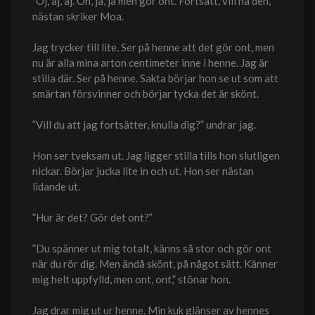
”Oj, aj, aj. Oh, ja, ja men gör ont. Fortsätt, vill ha den,”
nästan skriker Moa.
Jag trycker till lite. Ser på henne att det gör ont, men
nu är alla mina arton centimeter inne i henne. Jag är
stilla där. Ser på henne. Sakta börjar hon se ut som att
smärtan försvinner och börjar tycka det är skönt.
”Vill du att jag fortsätter, knulla dig?” undrar jag.
Hon ser tveksam ut. Jag ligger stilla tills hon slutligen
nickar. Börjar jucka lite in och ut. Hon ser nästan
lidande ut.
”Hur är det? Gör det ont?”
”Du spänner ut mig totalt, känns så stor och gör ont
när du rör dig. Men ändå skönt, på något sätt. Känner
mig helt uppfylld, men ont, ont,” stönar hon.
Jag drar mig ut ur henne. Min kuk glänser av hennes