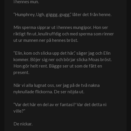
i hennes mun.
”Humphrey, Ugh, giggg, gugg,” låter det från henne.
Min sperma sipprar ut i hennes mungipor. Hon ser
riktigt fin ut, knullruffdig och med sperma som rinner
ut ur munnen ner på hennes bröst.
”Elin, kom och slicka upp det här,” säger jag och Elin
kommer. Böjer sig ner och börjar slicka Moas bröst.
Hon gör helt rent. Bägge ser ut som de fått en
present.
När vi alla lugnat oss, ser jag på de två nakna
nyknullade flickorna. De ser nöjda ut.
”Var det här en del av er fantasi? Var det detta ni
ville?”
De nickar.