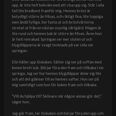
upp, är inte helt bekväm med att visa upp sig. Står i alla
fall lite bredbent framför mig. Hennes bröst är
betydligt större än Moas, och riktigt fina, lite toppiga
men ändå fylliga. Ser fasta ut och bröstvårtorna
stretat ut från en nästan osynlig vårtgård. Magen är
lite rund och hennes bak är större än Moas. Även hon
är helt renrakad. Springan ser mer sluten ut och
blygdläpparna är svagt tecknade på var sida om
springan.
Elin håller upp löskuken. Sätter sig ner på soffan med
benen brett isär. Börjar föra den fram och tillbaka i sin
springa. Jag ser hur hennes blygdläppar delar sig lite
och att det glänser till av hennes safter. Hon ser på
mig samtidigt som hon för kuken fram och tillbaka.
”Vill du hjälpa till? Skönare när någon annan gör det,”
säger hon.
Jag går fram, tar löskuken och börjar föra den upp och