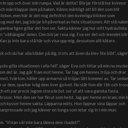
n kropp och över min rumpa. Vad är detta? Börjar förstå hur kvinnor
och män klappar dem på baken. Känns märkligt att bli den som blir
icken, men här är det nog definitivt den kvinnliga blicken som
og med det, jag börjar bli påverkad av hela situationen. Att stå nake
penbarligen gillar det hon ser. Sakta känner jag hur mitt hydrauliska
 ”välhängda” delen. Den börjar resa sig. Eva ser det och leendet blir
an ju inte bara stå här och visa upp mig, dessutom allt kåtare.
ck och du har alla kläder på dig, trots att även du blev lite blöt”, säger
cks gilla situationen i alla fall”, säger Eva och tittar på min nu mycke
 som det är. Jag går fram mot henne. Tar tag om hennes tröja och drar
mot, tvärtom, håller upp armarna så tröjan lätt kommer av. Tar seda
 ur dem, sparkar iväg dem över golvet. Nu står hon där i bh och troso
ch ett par precis lagom stora bröst, ser ut att vara ganska fasta.
rosor. Men den ser hur fin ut som helst. Jag ger henne en kram, min 
 och kysser henne sakta. Läpparna möts. Hon öppnar sina läppar och
manpressade och jag känner en tunga som letar sig in i min mun.
am. ”Vi kan väl inte bara lämna dem i badet?”.