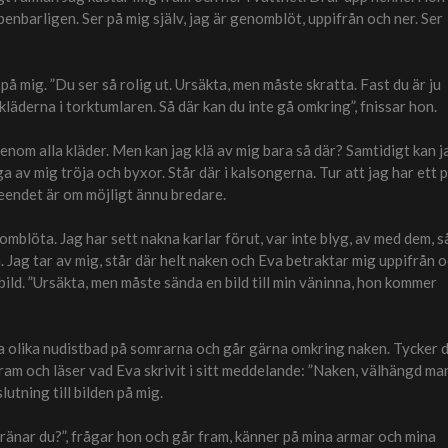
penbarligen. Ser på mig själv, jag är genomblöt, uppifrån och ner. Ser
på mig. ”Du ser så rolig ut. Ursäkta, men måste skratta. Fast du är ju
 kläderna i torktumlaren. Så där kan du inte gå omkring”, fnissar hon.
genom alla kläder. Men kan jag klä av mig bara så där? Samtidigt kan j
ga av mig tröja och byxor. Står där i kalsongerna. Tur att jag har ett 
Leendet är om möjligt ännu bredare.
omblöta. Jag har sett nakna karlar förut, var inte blyg, av med dem, s
on. Jag tar av mig, står där helt naken och Eva betraktar mig uppifrån 
 bild. ”Ursäkta, men måste sända en bild till min väninna, hon kommer
öka olika nudistbad på somrarna och går gärna omkring naken. Tycker 
fram och läser vad Eva skrivit i sitt meddelande: ”Naken, välhängd ma
slutning till bilden på mig.
tränar du?”, frågar hon och går fram, känner på mina armar och mina