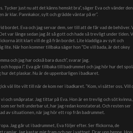
ss. Tycker just nu att det känns hemskt bra”, säger Eva och vänder den
n är klar. Pannkakor, sylt och grädde väntar på er”.
 bordet. Eva och jag servar dem, ser till att de får vad de behöver. 
et var länge sedan jag åt så gott och hade så trevligt under tiden. V
lickorna ätit klart vill de gå från bordet. Lite kladdiga av sylt och
ig lite. När hon kommer tillbaka säger hon ”De vill bada, är det okey
emma och jag har också bara dusch”, svarar jag.
g och hoppa i”. Eva går tillbaka till badrummet och jag hör hur det spol
g hur det plaskar. Nu är de uppenbarligen i badkaret.
k väl lite vilt till när de kom ner i badkaret. ”Kom, vi sätter oss. Vill 
r vi och småpratar. Jag tittar på Eva. Hon är en trevlig och söt kvinna,
pa som ser helt underbar ut, har jag redan konstaterat. Och resten ser
rkad av situationen, när jag hör ett rop från badrummet.
opa. Jag går ut i badrummet, Eva följer efter. Ser flickorna, de
gt ramlar. Jag kastar mig fram och ner i vattnet. Drar upp henne. Hon