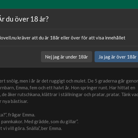
Artiklar
Våra författare
Om oss
Är du över 18 år?
ovell.nu kräver att du är 18år eller över för att visa innehållet
Publicerat
25.01.20
Nej jag är under 18år
Ja jag är över 18år
Kategori:
Sexnovell
kert snöig, men i år är det ruggigt och mulet. De 5 graderna går geno
rnbarn, Emma, fem och ett halvt år. Hon springer runt. Har hittat en
 de åker rutschkana, klättrar i ställningar och pratar, pratar. Tänk va
r nya bästisar.
ka?”, frågar Emma.
a pannkakor. Med grädde, som du gillar”.
t vi vill göra. Snälla”, ber Emma.