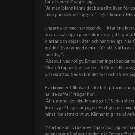
för oss vuxna”, säger jag.
”Ja, men ibland känns det bara rätt även för o
sista pannkakan i laggen. ”Tjejer, kom nu. Mate
Ungarna kommer springande. Hittar en plats vid
äter också några pannkakor, de är jättegoda. D
krattar och nojsar, äter och har trevligt. När f
grädde. Eva tar med dem ut för att tvätta av s
med dig?”.
”Absolut, vad roligt. Emma har inget badkar h
”Bra, då tappar jag i vatten så får de klä av si
och skrattas. Sedan blir det tyst och så hör ja
Eva kommer tillbaka ut. Lite blöt på armarna, gic
ha lite kaffe?”, frågar hon.
”Åhh, gärna, det skulle vara gott”. Sedan sitte
lite drygt 40, gissar jag nu. Fin figur, en rum
minst lika attraktivt ut. Känner mig lite påve
”Morfar, kom, vi behöver hjälp”, hör jag Emma r
balanserar på något i badet, när Emma plötsli