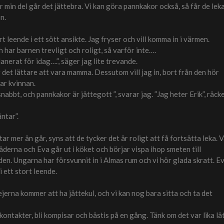
in del går det jättebra. Vi kan göra pannkakor också, så får de lek
n.
rt leende i ett sött ansikte. Jag fryser och vill komma in i värmen.
har barnen trevligt och roligt, så varför inte….
anerat för idag….”, säger jag lite trevande.
r det lättare att vara mamma. Dessutom vill jag in, bort från den hör
ar kvinnan.
nabbt, och pannkakor är jättegott ”, svarar jag. ”Jag heter Erik”, räck
ntar”.
ar mer än går, syns att de tycker det är roligt att få fortsätta leka. V
derna och Eva går ut i köket och börjar vispa ihop smeten till
den. Ungarna har försvunnit in i Almas rum och vi hör glada skratt. E
i ett stort leende.
ejerna kommer att ha jättekul, och vi kan nog bara sitta och ta det
 kontakter, bli kompisar och bästis på en gång. Tänk om det var lika lä