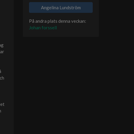
Angelina Lundström
På andra plats denna veckan:
Johan forssell
ag
par
å
och
det
n