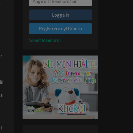
a
Logga in
Registrera nytt konto
Glömt lösenord?
er
äl
va
tt