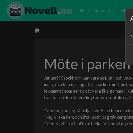
Hem
Noveller
Dikter
N
Möte i parken
Januari i Stockholm kan vara sol, kall och vac
märg och ben där jag står i parken med mitt ba
lekkamrat som ser ut att vara lika gammal. Kul,
fort barn i den åldern knyter nya kontakter, få
”Morfar, kan jag få följa med Alma hem och le
”Nej, vi ska hem och äta lunch. Jag tänker gör
”Men, vi vill fortsätta att leka. Vi har så mycke