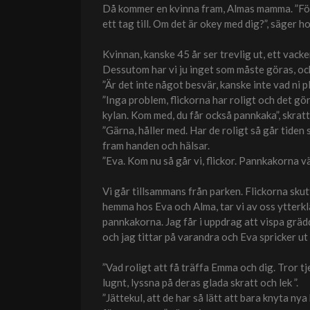
Då kommer en kvinna fram, Almas mamma. ”För m
ett tag till. Om det är okey med dig?”, säger ho
Kvinnan, kanske 45 år ser trevlig ut, ett vacke
Dessutom har vi ju inget som måste göras, och 
”Är det inte något besvär, kanske inte vad ni pl
”Inga problem, flickorna har roligt och det gö
kylan. Kom med, du får också pannkaka”, skratt
”Gärna, håller med. Har de roligt så går tiden s
fram handen och hälsar.
”Eva. Kom nu så går vi, flickor. Pannkakorna vä
Vi går tillsammans från parken. Flickorna skutt
hemma hos Eva och Alma, tar vi av oss ytterklä
pannkakorna. Jag får i uppdrag att vispa gräd
och jag tittar på varandra och Eva spricker ut 
”Vad roligt att få träffa Emma och dig. Tror tj
lugnt, lyssna på deras glada skratt och lek ”.
”Jättekul, att de har så lätt att bara knyta nya