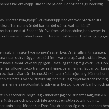
 hennes kärleksknapp. Blåser lite på den. Hon vrider sig under mig.
v ”Morfar, kom, hjälp!”. Vi vaknar upp med ett ryck. Stormar ut i
kssafter, men nu är det barnen det gäller. Vad har hänt?
ttnet har runnit ut. Snabbt får Eva fram två handdukar, hon sveper in
per in Emma och torkar henne. Sitter där med henne i knät och gnuggar
n, så blir ni säkert varma igen”, säger Eva. Vi går alla in till sängen,
ena sidan och vi lägger oss tätt intill varandra på andra sidan. Evas
om hade slaknat, vaknar upp igen. Sakta lägger jag mig över Eva. Hon
änner hur ollonet sakta tränger in i henne, delar hennes läppar och kän
och bara vilar där i henne. Så skönt, en sådan njutning. Känner hur
 våta fitta. Eva börjar röra sig mot mig. Jag följer med och rör mig 
in i henne, så gudomligt. Brådskan är borta, nu är det bar hon och ja
det. Eva stönar nu högt. Jag känner att jag börjar närma mig, min kuk
arit så stor och grov och inte upplevt en sådan total njutning,
ner i min pung, känner hur Evas fitta drar ihop sig och hur hennes ben