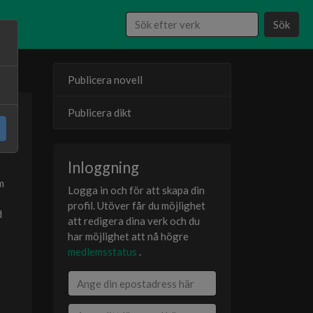
Sök
Publicera novell
Publicera dikt
23
er
Inloggning
m
Logga in och för att skapa din
profil. Utöver får du möjlighet
d
att redigera dina verk och du
har möjlighet att nå högre
medlemsstatus
.