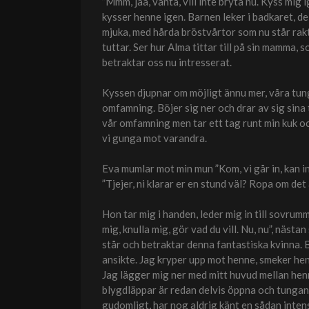
”Mmm, jaa, vänta, vill inte bryta nu. Kyss mig
kysser henne igen. Barnen leker i badkaret, de
mjuka, med hårda bröstvårtor som nu står rakt
tuttar. Ser hur Alma tittar till på sin mamma
betraktar oss nu intresserat.
Kyssen djupnar om möjligt ännu mer, våra tung
omfamning. Böjer sig ner och drar av sig sina 
vår omfamning men tar ett tag runt min kuk oc
vi gunga mot varandra.
Eva mumlar mot min mun ”Kom, vi går in, kan int
”Tjejer, ni klarar er en stund väl? Ropa om det 
Hon tar mig i handen, leder mig in till sovrumm
mig, knulla mig, gör vad du vill. Nu, nu”, näst
står och betraktar denna fantastiska kvinna. B
ansikte. Jag kryper upp mot henne, smeker henn
Jag lägger mig ner med mitt huvud mellan henn
blygdläppar är redan delvis öppna och tungan
gudomligt, har nog aldrig känt en sådan intensi