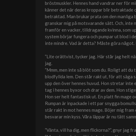
bröstmuskler. Hennes hand vandrar ner för mi
känner det när deras kroppar blir betraktade 
betraktad. Man brukar prata om den manliga bl
granskar mig på motsvarande sätt. Och, inte n
framför en vacker, tilldragande kvinna, som up
system börjar fungera och pumpar ut blod i den
inte mindre. Vad är detta? Måste göra något. K
”Lite orättvist, tycker jag. Här står jag helt nä
jag.
”Mmm, men inte så blöt som du. Roligt att du ty
blodfyllda lem. Den står rakt ut, för att säga
upp den över hennes huvud. Hon stretar inte e
tag i hennes byxor och drar av dem. Hon stiger
Hon ser helt fantastisk ut. En platt fin mage o
Rumpan är inpackade i ett par snygga bomullst
står rakt in mot hennes mage. Böjer mig fram
besvarar min kyss. Våra läppar är nu tätt sam
”Vänta, vill ha dig, men flickorna?”, gnyr jag fr