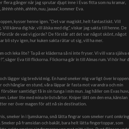
 flera gånger när jag sprutar djupt inne i Evas fitta som nu kramar,
, åhhhh ohhh, ahhhh, nuu, jaaaa”, kommer Eva.
oppen, kysser henne igen. ”Det var magiskt, helt fantastiskt. Vill
 Vill känna dig här, vill älska med dig”, viskar jag sakta till henne. De
 Förstår de vad vi gjorde? De förstår att det var något skönt, något
ar bli styv igen, hur kuken sakta rätar ut sig, vill ha mer.
um och leka lite? Ta på er kläderna så ni inte fryser. Vi vill vara själva 
”, säger Eva till flickorna. Flickorna går in till Almas rum. Vi hör hur 
a och lägger sig bredvid mig. En hand smeker mig varligt över kroppen
er och hånglar en stund, våra läppar är fasta mot varandra och min
 försöker samtidigt få in sin tunga i min mun. Jag håller om Evas huv
n. Leker lite med mina bröstvårtor. Kniper lätt om den ena, känslan
tter ner över magen för att nå sin destination.
is, smeker in i ljumskarna, små lätta fingrar som smeker runt omkring
 Smeker på framsidan och bakåt, bara helt lätta fingertoppar, som