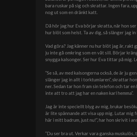
bara ruskar på sig och skrattar. Ingen fara, up
nog ut som en dränkt katt.
Då hör jag hur Eva börjar skratta, när hon ser 
hur blöt som helst. Ta av dig, så slänger jag in
Vad göra? Jag känner nu hur blöt jag är, rakt 
ju inte gå omkring som en våt sill. Börjar krän
snygga kalsonger. Ser hur Eva tittar på mig. 
”Se så, av med kalsongerna också, de är ju gen
slänger jag in allt i torktumlaren”, skrattar h
ner. Sedan tar hon fram sin telefon och tar en
inte att tro att jag har en naken karl hemma”.
Jag är inte speciellt blyg av mig, brukar bes
är lite spännande att visa upp mig. Lutar mig 
här i mitt badrum, just nu!”, har hon skrivit i an
”Du ser bra ut. Verkar vara ganska muskulös, 