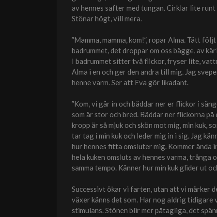
av hennes safter med tungan. Cirklar lite runt
Stönar högt, vill mera.
”Mamma, mamma, kom!”, ropar Alma. Tätt följt a
badrummet, det droppar om oss bägge, av kärle
I badrummet sitter två flickor, fryser lite, va
Alma i en och ger den andra till mig. Jag sve
henne varm. Ser att Eva gör likadant.
”Kom, vi går in och bäddar ner er flickor i sänge
som är stor och bred. Bäddar ner flickorna på 
kropp är så mjuk och skön mot mig, min kuk, s
tar tag i min kuk och leder mig in i sig. Jag k
hur hennes fitta omsluter mig. Kommer ända in 
hela kuken omsluts av hennes varma, trånga och
samma tempo. Känner hur min kuk glider ut och 
Successivt ökar vi farten, utan att vi märker 
växer känns det som. Har nog aldrig tidigare v
stimulans. Stönen blir mer påtagliga, det spän