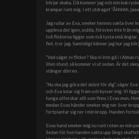
börjar skaka. Då kommer jag och min kuk rycker
krampar runt mig. I ett utdraget ”Åhhhhh, jaaa
Jag rullar av Eva, smeker hennes sakta över kr
uppleva det igen, snälla, försvinn inte från mig.
två flickorna ligger som två tysta små änglar.
fint, tror jag. Samtidigt känner jag hur jag börj
”Vad säger ni flickor? Ska ni inte gå i i Almas r
liten stund, så kommer vi ut sedan. Är det okey?
stänger dörren.
”Nu ska jag göra det skönt för dig”, säger Ev
och Eva lutar sig fram och kysser mig. Vi ligg
tunga utforskar allt som finns i Evas mun. Hon
medan Evas händer smeker mig ner över kroppe
fortplantar sig ner i min kropp. Handen fortsä
Evas hand smeker mig nu runt roten av min pen
Sedan för hon handen sakta upp längs skaftet.