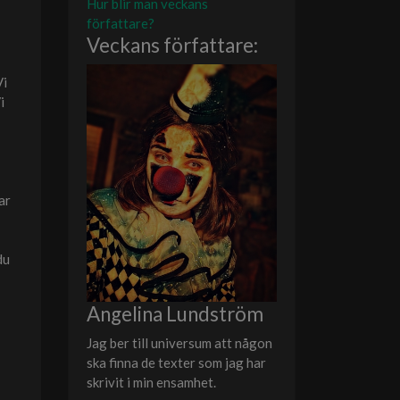
Hur blir man veckans
författare?
Veckans författare:
Vi
i
ar
du
Angelina Lundström
Jag ber till universum att någon
ska finna de texter som jag har
skrivit i min ensamhet.