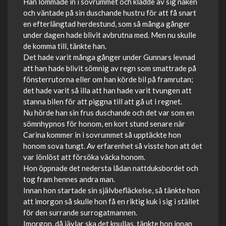
Han lommade in i sovrummet och klädde av sig naken
och väntade på sin duschande hustru för att få snart
en efterlängtad herdestund, som så många gånger
under dagen hade blivit avbrutna med. Men nu skulle
de komma till, tänkte han.
Det hade varit många gånger under Gunnars levnad
att han hade blivit sömnig av regn som smattrade på
fönsterrutorna eller om han körde bil på framrutan;
det hade varit så illa att han hade varit tvungen att
stanna bilen för att piggna till att gå ut i regnet.
Nu hörde han sin frus duschande och det var som en
sömnhypnos för honom, en kort stund senare när
Carina kommer in i sovrummet så upptäckte hon
honom sova tungt. Av erfarenhet så visste hon att det
var lönlöst att försöka väcka honom.
Hon öppnade det nedersta lådan nattduksbordet och
tog fram hennes andra man.
Innan hon startade sin självbefläckelse, så tänkte hon
att imorgon så skulle hon få en riktig kuk i sig i stället
för den surrande surrogatmannen.
Imorgon, då jävlar ska det knullas, tänkte hon innan