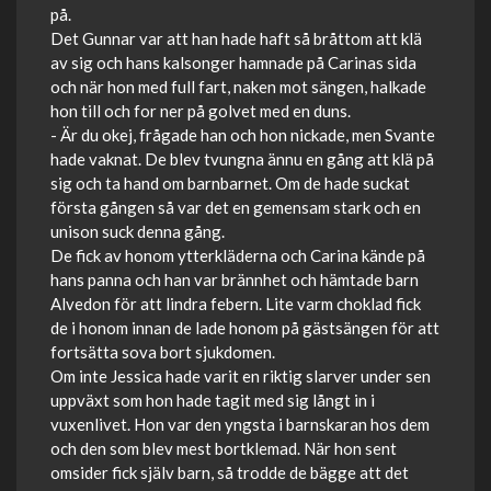
på.
Det Gunnar var att han hade haft så bråttom att klä
av sig och hans kalsonger hamnade på Carinas sida
och när hon med full fart, naken mot sängen, halkade
hon till och for ner på golvet med en duns.
- Är du okej, frågade han och hon nickade, men Svante
hade vaknat. De blev tvungna ännu en gång att klä på
sig och ta hand om barnbarnet. Om de hade suckat
första gången så var det en gemensam stark och en
unison suck denna gång.
De fick av honom ytterkläderna och Carina kände på
hans panna och han var brännhet och hämtade barn
Alvedon för att lindra febern. Lite varm choklad fick
de i honom innan de lade honom på gästsängen för att
fortsätta sova bort sjukdomen.
Om inte Jessica hade varit en riktig slarver under sen
uppväxt som hon hade tagit med sig långt in i
vuxenlivet. Hon var den yngsta i barnskaran hos dem
och den som blev mest bortklemad. När hon sent
omsider fick själv barn, så trodde de bägge att det