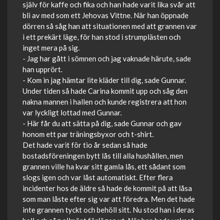
själv för kaffe och fika och han hade varit lika svår att
bli av med som ett Jehovas Vittne. När han öppnade
dörren så såg han att situationen med att grannen var
i ett prekärt läge, för han stod i strumplästen och
inget mera på sig.
- Jag har gått i sömnen och jag vaknade härute, sade
han upprört.
- Kom in jag hämtar lite kläder till dig, sade Gunnar.
Under tiden så hade Carina kommit upp och såg den
nakna mannen i hallen och kunde registrera att hon
var lyckligt lottad med Gunnar.
- Här får du att sätta på dig, sade Gunnar och gav
honom ett par träningsbyxor och t-shirt.
Det hade varit för tio år sedan så hade
bostadsföreningen bytt lås till alla hushållen, men
grannen ville ha kvar sitt gamla lås, ett sådant som
slogs igen och var låst automatiskt. Efter flera
incidenter hos de äldre så hade de kommit på att låsa
som man låste efter sig var att föredra. Men det hade
inte grannen tyckt och behöll sitt. Nu stod han i deras