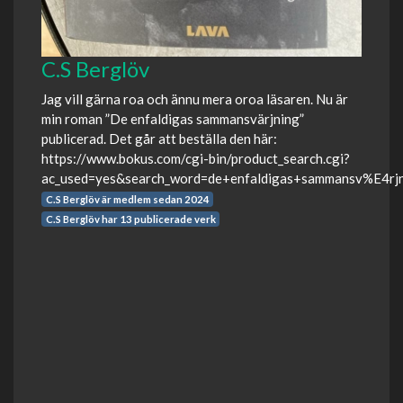
C.S Berglöv
Jag vill gärna roa och ännu mera oroa läsaren. Nu är
min roman ”De enfaldigas sammansvärjning”
publicerad. Det går att beställa den här:
https://www.bokus.com/cgi-bin/product_search.cgi?
ac_used=yes&search_word=de+enfaldigas+sammansv%E4rj
C.S Berglöv är medlem sedan 2024
C.S Berglöv har 13 publicerade verk