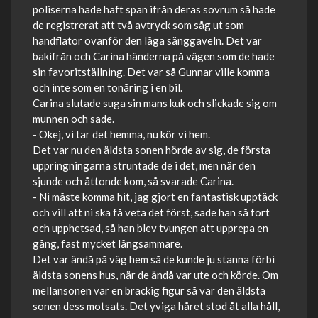
poliserna hade haft span ifrån deras sovrum så hade
de registrerat att två avtryck som såg ut som
handflator ovanför den låga sänggaveln. Det var
bakifrån och Carina händerna på vägen som de hade
sin favoritställning. Det var så Gunnar ville komma
och inte som en tonåring i en bil.
Carina slutade suga sin mans kuk och slickade sig om
munnen och sade.
- Okej, vi tar det hemma, nu kör vi hem.
Det var nu den äldsta sonen hörde av sig, de första
uppringningarna struntade de i det, men när den
sjunde och åttonde kom, så svarade Carina.
- Ni måste komma hit, jag gjort en fantastisk upptäck
och vill att ni ska få veta det först, sade han så fort
och upphetsad, så han blev tvungen att upprepa en
gång, fast mycket långsammare.
Det var ändå på väg hem så de kunde ju stanna förbi
äldsta sonens hus, när de ändå var ute och körde. Om
mellansonen var en brackig figur så var den äldsta
sonen dess motsats. Det yviga håret stod åt alla håll,