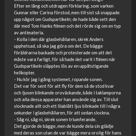
Efter en lång och utdragen förklaring, som varken
Gunnar eller Carina förstod, men till sist så snappade
upp något om Gudspartikeln; de hade både sett den
där med Tom Hanks filmen och det rörde sig om en typ
av antimateria.
- Kolla i den där glasbehållaren, skrek Anders
upphetsad, så ska jag göra om det. De bägge
föräldrarna backade och protesterade om att det
måste vara farligt, för så hade det varit i filmen när
Gudspartikeln släpptes lös av en uppåtstigande
helikopter.
- Nu kör jag i gång systemet, ropande sonen.
Det var för sent för att fly för dem så de stod kvar
och ljusen blinkande oroväckande, både i taklamporna
och alla dessa apparater han använde sig av. Till slut
slocknade allt och ett lilablått ljus blinkade till i några
sekunder i glasbehållaren, för att sedan slockna.
- Såg ni, såg ni, skrek sonen triumferande.
Det gjorde de bägge, men de kunde dela sin glädje
med deras son utan de var bägge mera orolig för hans