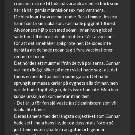
i rummet och de tittade på varandra med en blick som
har så här gamla människor sex med varandra.
De blev kvar i sovrummet under flera timmar. Jessica
hann hämta sin sjuka son, som hade piggnat till med
Alvedonens hjälp och med sömn. Innan hon gick så
sade hon till dem att de absolut inte får ta vaccinet
för att det innehåller spikproteiner. De iddes inte
berätta att de hade redan tagit fyra vaccinationer
redan för henne.
Det hördes ett mummel ifrån de två poliserna, Gunnar
var inte riktigt säker på men ryktet hade sagt att det
fanns en bordell på andra sidan gatan. Det hade
sprungit en massa karlar på dygnets alla timmar, men
var de hade tagit vägen, det visste han inte. Men han
kunde urskilja en kommentar ifrån dem.
- Det är ju för fan självaste justitieministern som vill
banka lite bäver.
Deras kamera med det längsta objektivet som Gunnar
hade sett i hela hans liv, de tog dussintals foton på
justitieministern, både ifrån gatan och genom