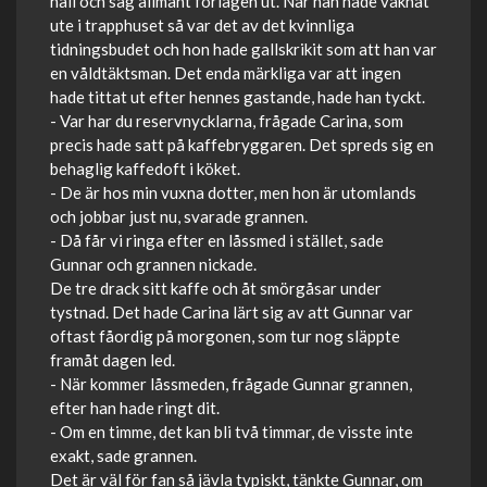
hall och såg allmänt förlägen ut. När han hade vaknat
ute i trapphuset så var det av det kvinnliga
tidningsbudet och hon hade gallskrikit som att han var
en våldtäktsman. Det enda märkliga var att ingen
hade tittat ut efter hennes gastande, hade han tyckt.
- Var har du reservnycklarna, frågade Carina, som
precis hade satt på kaffebryggaren. Det spreds sig en
behaglig kaffedoft i köket.
- De är hos min vuxna dotter, men hon är utomlands
och jobbar just nu, svarade grannen.
- Då får vi ringa efter en låssmed i stället, sade
Gunnar och grannen nickade.
De tre drack sitt kaffe och åt smörgåsar under
tystnad. Det hade Carina lärt sig av att Gunnar var
oftast fåordig på morgonen, som tur nog släppte
framåt dagen led.
- När kommer låssmeden, frågade Gunnar grannen,
efter han hade ringt dit.
- Om en timme, det kan bli två timmar, de visste inte
exakt, sade grannen.
Det är väl för fan så jävla typiskt, tänkte Gunnar, om