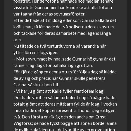
fönstret. Hur de fotona hamnade hos median senare
visste inte Gunnar men han kunde se att alla fotona
var tagna från deras sovrumsfönster.
Efter de hade ätit middag eller som Carina kallade det,
kvällsmat, så lämnade de två poliserna deras sovrum
och tackade för deras samarbete med lagens långa
arm.
Nu tittade de två turturduvorna på varandra när
ytterdörren slogs igen.
- Mot sovrummet kvinna, sade Gunnar högt, nu är det
fanne i mig dags för påhälsning i grottan.
För fjärde gången denna otursförföljda dag så klädde
de av sig och precis när Gunnar skulle penetrera
Carina, så skrek hon till.
- Vi har ju glömt att Kalle fyller femtiofem idag.
Det hade varit en sådan turbulent dag så bägge hade
totalt glömt att deras mittbarn fyllde år idag. I veckan
innan hade det köpt en present till honom, egentligen
två. Den första en riktig och den andra om Ernst
Wigforss; de hade tyckt bägge att sonen borde lämna
de nyliberala idéerna – det var lite av en provokation