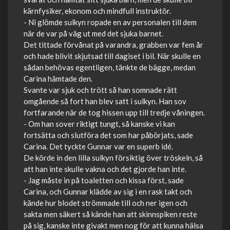
kärnfysiker, ekonom och mindfull instruktör.
- Ni glömde sulkyn ropade en av personalen till dem
när de var på väg ut med det sjuka barnet.
Det tittade förvånat på varandra, grabben var fem år
och hade blivit skjutsad till dagiset i bil. När skulle en
sådan behövas egentligen, tänkte de bägge, medan
Carina hämtade den.
Svante var sjuk och trött så han somnade rätt
omgående så fort han blev satt i sulkyn. Han sov
fortfarande när de tog hissen upp till tredje våningen.
- Om han sover riktigt tungt, så kanske vi kan
fortsätta och slutföra det som har påbörjats, sade
Carina. Det tyckte Gunnar var en superb idé.
De körde in den lilla sulkyn försiktig över tröskeln, så
att han inte skulle vakna och det gjorde han inte.
- Jag måste in på toaletten och kissa först, sade
Carina, och Gunnar klädde av sig i en rask takt och
kände hur blodet strömmade till och ner igen och
sakta men säkert så kände han att skinnspiken reste
på sig, kanske inte givakt men nog för att kunna hälsa