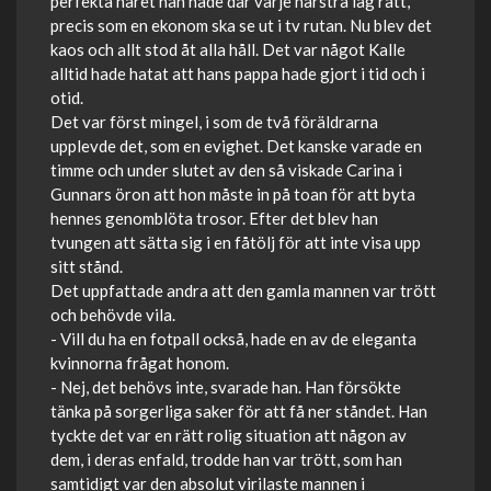
perfekta håret han hade där varje hårstrå låg rätt,
precis som en ekonom ska se ut i tv rutan. Nu blev det
kaos och allt stod åt alla håll. Det var något Kalle
alltid hade hatat att hans pappa hade gjort i tid och i
otid.
Det var först mingel, i som de två föräldrarna
upplevde det, som en evighet. Det kanske varade en
timme och under slutet av den så viskade Carina i
Gunnars öron att hon måste in på toan för att byta
hennes genomblöta trosor. Efter det blev han
tvungen att sätta sig i en fåtölj för att inte visa upp
sitt stånd.
Det uppfattade andra att den gamla mannen var trött
och behövde vila.
- Vill du ha en fotpall också, hade en av de eleganta
kvinnorna frågat honom.
- Nej, det behövs inte, svarade han. Han försökte
tänka på sorgerliga saker för att få ner ståndet. Han
tyckte det var en rätt rolig situation att någon av
dem, i deras enfald, trodde han var trött, som han
samtidigt var den absolut virilaste mannen i