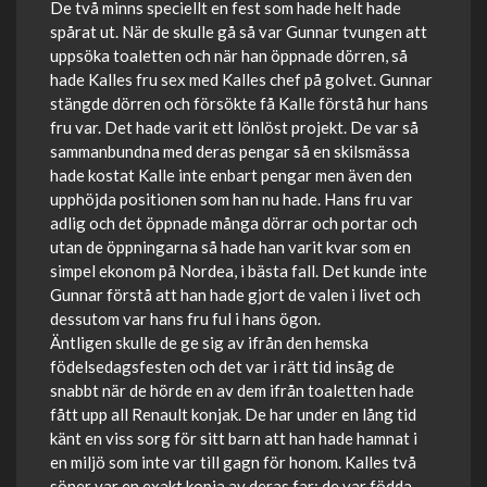
De två minns speciellt en fest som hade helt hade
spårat ut. När de skulle gå så var Gunnar tvungen att
uppsöka toaletten och när han öppnade dörren, så
hade Kalles fru sex med Kalles chef på golvet. Gunnar
stängde dörren och försökte få Kalle förstå hur hans
fru var. Det hade varit ett lönlöst projekt. De var så
sammanbundna med deras pengar så en skilsmässa
hade kostat Kalle inte enbart pengar men även den
upphöjda positionen som han nu hade. Hans fru var
adlig och det öppnade många dörrar och portar och
utan de öppningarna så hade han varit kvar som en
simpel ekonom på Nordea, i bästa fall. Det kunde inte
Gunnar förstå att han hade gjort de valen i livet och
dessutom var hans fru ful i hans ögon.
Äntligen skulle de ge sig av ifrån den hemska
födelsedagsfesten och det var i rätt tid insåg de
snabbt när de hörde en av dem ifrån toaletten hade
fått upp all Renault konjak. De har under en lång tid
känt en viss sorg för sitt barn att han hade hamnat i
en miljö som inte var till gagn för honom. Kalles två
söner var en exakt kopia av deras far; de var födda