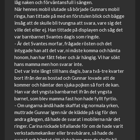
låg naken och förväntansfull i sängen.
När hennes mobil slutade så började Gunnars mobil
ringa, han tittade på med en förstulen blick och bägge
insåg att de skulle bli tvungna att svara, vare sig det
ville det eller ej. Han tittade på displayen och såg det
var barnbarnet Svantes dagis som ringde.
- Är det Svantes morfar, frågade rösten och det
intygade han att det var, ni måste komma och hämta
honom, han har fått feber och är hängig. Vi har sökt
hans mamma men hon svarar inte.
Det var inte långt till hans dagis, bara två-tre kvarter
bort ifrån deras bostad och Gunnar lovade att de
kommer och hämtar den sjuka pojken så fort de kan.
Han var det yngsta barnbarnet ifrån det yngsta
barnet, som blev mamma fast hon hade fyllt fyrtio.
- Om ungarna ändå hade skaffat sig normala yrken,
muttrade Gunnar igen när de klädde på sig för den
andra gången, då hade de svarat i mobilerna när det
ringer. Carina nickade bifallande för om de hade varit
verkstadsmekaniker eller brevbärare, så hade de
svarat och hämtat sitt sjuka barn, men de skulle bli