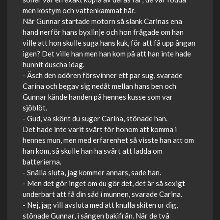
men kostym och vattenkammat hår.
När Gunnar startade motorn så slank Carinas ena
hand nerför hans byxlinje och hon frågade om han
ville att hon skulle suga hans kuk, för att få upp ångan
igen? Det ville han men han kom på att han inte hade
hunnit duscha idag.
- Äsch den odören försvinner ett par sug, svarade
Carina och begav sig nedåt mellan hans ben och
Gunnar kände handen på hennes kusse som var
sjöblöt.
- Gud, va skönt du suger Carina, stönade han.
Det hade inte varit svårt för honom att komma i
hennes mun, men med erfarenhet så visste han att om
han kom, så skulle han ha svårt att ladda om
batterierna.
- Snälla sluta, jag kommer annars, sade han.
- Men det gör inget om du gör det, det är så sexigt
underbart att få din säd i munnen, svarade Carina.
- Nej, jag vill avsluta med att knulla skiten ur dig,
stönade Gunnar, i sängen bakifrån. När de två