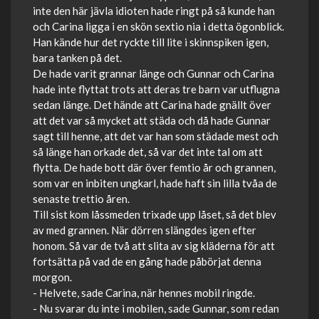
inte den här jävla idioten hade ringt på så kunde han
och Carina ligga i en skön sextio nia i detta ögonblick.
Han kände hur det ryckte till lite i skinnspiken igen,
bara tanken på det.
De hade varit grannar länge och Gunnar och Carina
hade inte flyttat trots att deras tre barn var utflugna
sedan länge. Det hände att Carina hade gnällt över
att det var så mycket att städa och då hade Gunnar
sagt till henne, att det var han som städade mest och
så länge han orkade det, så var det inte tal om att
flytta. De hade bott där över femtio år och grannen,
som var en inbiten ungkarl, hade haft sin lilla tvåa de
senaste trettio åren.
Till sist kom låssmeden trixade upp låset, så det blev
av med grannen. När dörren slängdes igen efter
honom. Så var de två att slita av sig kläderna för att
fortsätta på vad de en gång hade påbörjat denna
morgon.
- Helvete, sade Carina, när hennes mobil ringde.
- Nu svarar du inte i mobilen, sade Gunnar, som redan