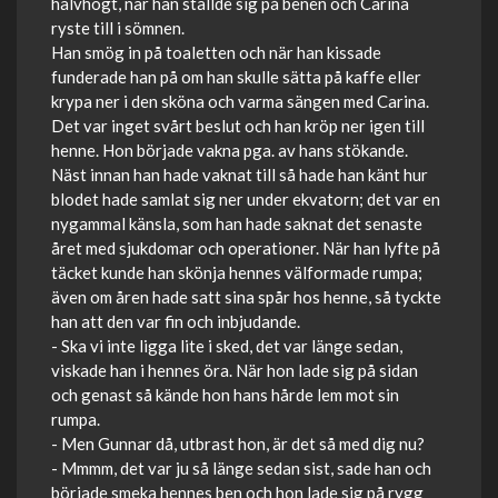
halvhögt, när han ställde sig på benen och Carina
ryste till i sömnen.
Han smög in på toaletten och när han kissade
funderade han på om han skulle sätta på kaffe eller
krypa ner i den sköna och varma sängen med Carina.
Det var inget svårt beslut och han kröp ner igen till
henne. Hon började vakna pga. av hans stökande.
Näst innan han hade vaknat till så hade han känt hur
blodet hade samlat sig ner under ekvatorn; det var en
nygammal känsla, som han hade saknat det senaste
året med sjukdomar och operationer. När han lyfte på
täcket kunde han skönja hennes välformade rumpa;
även om åren hade satt sina spår hos henne, så tyckte
han att den var fin och inbjudande.
- Ska vi inte ligga lite i sked, det var länge sedan,
viskade han i hennes öra. När hon lade sig på sidan
och genast så kände hon hans hårde lem mot sin
rumpa.
- Men Gunnar då, utbrast hon, är det så med dig nu?
- Mmmm, det var ju så länge sedan sist, sade han och
började smeka hennes ben och hon lade sig på rygg