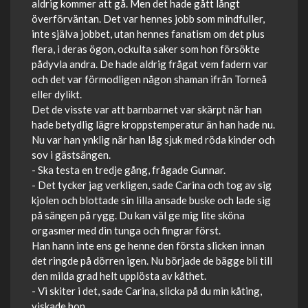
aldrig kommer att gå. Men det hade gått långt
överförväntan. Det var hennes jobb som mindfuller,
inte själva jobbet, utan hennes fanatism om det plus
flera, i deras ögon, ockulta saker som hon försökte
pådyvla andra. De hade aldrig frågat vem fadern var
och det var förmodligen någon shaman ifrån Torneå
eller dylikt.
Det de visste var att barnbarnet var skärpt när han
hade betydlig lägre kroppstemperatur än han hade nu.
Nu var han ynklig när han låg sjuk med röda kinder och
sov i gästsängen.
- Ska testa en tredje gång, frågade Gunnar.
- Det tycker jag verkligen, sade Carina och tog av sig
kjolen och blottade sin lilla ansade buske och lade sig
på sängen på rygg. Du kan väl ge mig lite sköna
orgasmer med din tunga och fingrar först.
Han hann inte ens ge henne den första slicken innan
det ringde på dörren igen. Nu började de bägge bli till
den milda grad helt upplösta av kåthet.
- Vi skiter i det, sade Carina, slicka på du min kåting,
viskade hon.