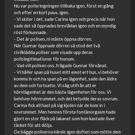
Nu var polisringningen tillbaka igen, först en gång
och efter en kort paus, igen.
- Vi skiter i det, sade Carina igen och precis när hon
sade det så öppnades brevlådan igen och en myndig
röst förkunnade.
- Det är polisen, ni måste öppna dörren.
När Gunnar öppnade dörren så stod det två
civilklädda poliser som visade upp deras
polislegitimationer för honom.
- Vad vill polisen oss, frågade Gunnar förvånat.
- Vi håller span på huset mitt emot ert hus, vi behöver
komma in och ha span på en lägenhet, sade den äldre
av dem och fortsatte. Vi såg utifrån att er
hörnlägenhet är den bästa lägenheten för oss. Vi
behöver hörnrummet, och det betydde deras sovrum.
Carina fick all hast på sig kjolen när de kom in i
sovrummet. Men hennes första fontänorgasm hade
gjort en stor fläck på lakanet som hon kastade över
täcket för att dölja.
De bägge poliserna kände igen doften som mötte dem