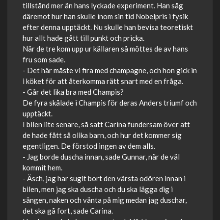
tillstånd mer än hans lyckade experiment. Han såg
däremot hur han skulle inom sin tid Nobelpris i fysik
efter denna upptäckt. Nu skulle han bevisa teoretiskt
hur allt hade gått till punkt och pricka.
När de tre kom upp ur källaren så möttes de av hans
fru som sade.
- Det här måste vi fira med champagne, och hon gick in
i köket för att återkomma rätt snart med en fråga.
- Går det lika bra med Champis?
De fyra skålade i Champis för deras Anders triumf och
upptäckt.
I bilen lite senare, så satt Carina fundersam över att
de hade fått så olika barn, och hur det kommer sig
egentligen. De förstod ingen av dem alls.
- Jag borde duscha innan, sade Gunnar, när de väl
kommit hem.
- Äsch, jag har sugit bort den värsta odören innan i
bilen, men jag ska duscha och du ska lägga dig i
sängen, naken och vänta på mig medan jag duschar,
det ska gå fort, sade Carina.