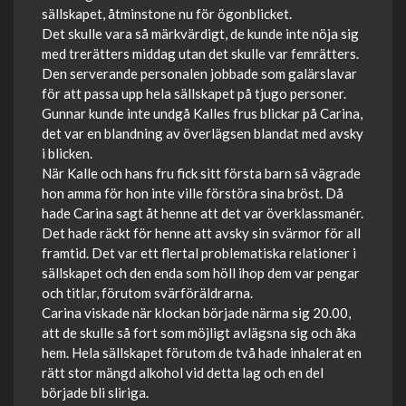
sällskapet, åtminstone nu för ögonblicket.
Det skulle vara så märkvärdigt, de kunde inte nöja sig
med trerätters middag utan det skulle var femrätters.
Den serverande personalen jobbade som galärslavar
för att passa upp hela sällskapet på tjugo personer.
Gunnar kunde inte undgå Kalles frus blickar på Carina,
det var en blandning av överlägsen blandat med avsky
i blicken.
När Kalle och hans fru fick sitt första barn så vägrade
hon amma för hon inte ville förstöra sina bröst. Då
hade Carina sagt åt henne att det var överklassmanér.
Det hade räckt för henne att avsky sin svärmor för all
framtid. Det var ett flertal problematiska relationer i
sällskapet och den enda som höll ihop dem var pengar
och titlar, förutom svärföräldrarna.
Carina viskade när klockan började närma sig 20.00,
att de skulle så fort som möjligt avlägsna sig och åka
hem. Hela sällskapet förutom de två hade inhalerat en
rätt stor mängd alkohol vid detta lag och en del
började bli sliriga.