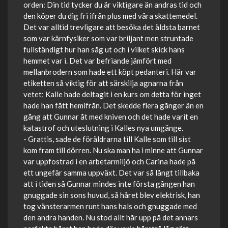
orden: Din tid tycker du är viktigare än andras tid och
den köper du dig fri ifrån plus med våra skattemedel.
Det var alltid trevligare att besöka det äldsta barnet
som var kärnfysiker som var briljant men struntade
fullständigt hur han såg ut och i vilket skick hans
hemmet var i. Det var befriande jämfört med
mellanbrodern som hade ett köpt pedanteri. Här var
etiketten så viktig för att särskilja agnarna från
vetet; Kalle hade deltagit i en kurs om detta för inget
hade han fått hemifrån. Det skedde flera gånger än en
gång att Gunnar åt med kniven och det hade varit en
katastrof och uteslutning i Kalles nya umgänge.
- Grattis, sade de föräldrarna till Kalle som till sist
kom fram till dörren. Nu ska man ha i minne att Gunnar
var uppfostrad i en arbetarmiljö och Carina hade på
ett ungefär samma uppväxt. Det var så långt tillbaka
att i tiden så Gunnar mindes inte första gången han
gnuggade sin sons huvud, så håret blev elektrisk, han
tog vänsterarmen runt hans hals och gnuggade med
den andra handen. Nu stod allt hår upp på det annars