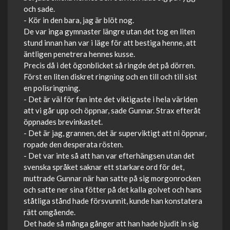
och sade.
- Kör in den bara, jag är blöt nog.
De var inga gymnaster längre utan det tog en liten
stund innan han var i läge för att bestiga henne, att
äntligen penetrera hennes kusse.
Precis då i det ögonblicket så ringde det på dörren.
Först en liten diskret ringning och en till och till sist
en polisringning.
- Det är väl för fan inte det viktigaste i hela världen
att vi går upp och öppnar, sade Gunnar. Strax efteråt
öppnades brevinkastet.
- Det är jag, grannen, det är superviktigt att ni öppnar,
ropade den desperata rösten.
- Det var inte så att han var efterhängsen utan det
svenska språket saknar ett starkare ord för det,
muttrade Gunnar när han satte på sig morgonrocken
och satte ner sina fötter på det kalla golvet och hans
ståtliga stånd hade försvunnit, kunde han konstatera
rätt omgående.
Det hade så många gånger att han hade bjudit in sig