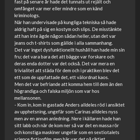
fast på senare år hade det tunnats ut rejält och
omfånget var mer eller mindre som en känd
kriminologs.
När han undervisade på kungliga tekniska så hade
aldrig haft på sig en kostym och slips. De misstänkte
att han inte ägde någon sådan heller, utan det var
jeans och t-shirts som gällde i alla sammanhang.
Det var inget dysfunktionellt hushåll han hade min sin
fru; det vara bara det att bägge var forskare och
deras enda dotter var det också. Det var mera en
trivialitet att städa för dem och i praktiken blev det
ett som de uppfattade det, ett välordnat kaos.
Men det var befriande att komma hem till dem än den
högrandiga och falska miljön som var hos
mellansonen.
- Kom in, kom in gastade Anders alldeles röd i ansiktet
av upphetsning, ungefär som Carinas alldeles nyss
men av en annan anledning. Nere i källaren hade han
sitt labb och när de kom ner så var det en massa rör
och konstiga maskiner ungefär som en sextiotalets
science fictionfilm, men här var det på riktigt.