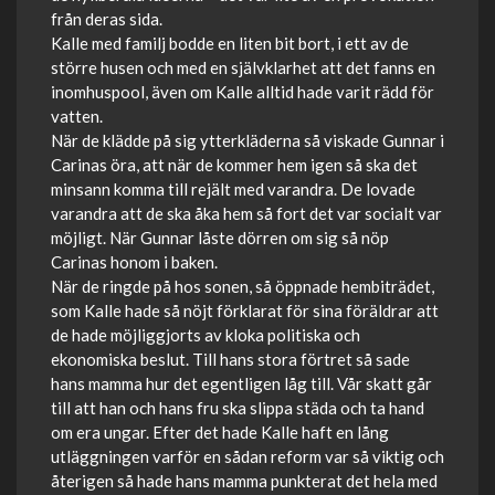
från deras sida.
Kalle med familj bodde en liten bit bort, i ett av de
större husen och med en självklarhet att det fanns en
inomhuspool, även om Kalle alltid hade varit rädd för
vatten.
När de klädde på sig ytterkläderna så viskade Gunnar i
Carinas öra, att när de kommer hem igen så ska det
minsann komma till rejält med varandra. De lovade
varandra att de ska åka hem så fort det var socialt var
möjligt. När Gunnar låste dörren om sig så nöp
Carinas honom i baken.
När de ringde på hos sonen, så öppnade hembiträdet,
som Kalle hade så nöjt förklarat för sina föräldrar att
de hade möjliggjorts av kloka politiska och
ekonomiska beslut. Till hans stora förtret så sade
hans mamma hur det egentligen låg till. Vår skatt går
till att han och hans fru ska slippa städa och ta hand
om era ungar. Efter det hade Kalle haft en lång
utläggningen varför en sådan reform var så viktig och
återigen så hade hans mamma punkterat det hela med