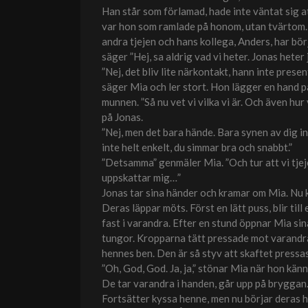
Han står som förlamad, hade inte väntat sig at
var hon som ramlade på honom, utan tvärtom.
andra tjejen och hans kollega, Anders, har börj
säger ”Hej, sa aldrig vad vi heter. Jonas heter
”Nej, det bliv lite närkontakt, hann inte pres
säger Mia och ler stort. Hon lägger en hand p
munnen. ”Så nu vet vi vilka vi är. Och även hur 
på Jonas.
”Nej, men det bara hände. Bara synen av dig in
inte helt enkelt, du simmar bra och snabbt.”
”Detsamma” genmäler Mia. ”Och tur att vi tjeje
uppskattar mig…”
Jonas tar sina händer och kramar om Mia. Nu 
Deras läppar möts. Först en lätt puss, blir til
fast i varandra. Efter en stund öppnar Mia sin
tungor. Kropparna tätt pressade mot varandra.
hennes ben. Den är så styv att skaftet pressas
”Oh, God, God. Ja, ja,” stönar Mia när hon kän
De tar varandra i handen, går upp på bryggan. 
Fortsätter kyssa henne, men nu börjar deras 