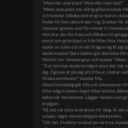
”Med eller utan plast? Med eller utan skal?”
”Mmm, utan plast, har aldrig gillat kondom. Men
och kommer tillbaka med en grov morot, skalad,
Sedan för hon sakta in den i sig. Svankar för at
omsluter gurkan, som försvinner in i hennes ka
Hon drar den lite fram och tillbaka och gnugga
morot och grön blast ut från Mias fitta. Hela
njuter av solen och av att få ägna sig åt sig
skulle komma? Bara tanken gör dem båda lite 
Mia hör hur Johanna gnyr och mumlar ”Mmm, vil
”Tror inte han skulle ha något emot det. Har set
dig. Ögonen är på väg att trilla ut. Undrar v
få leka med henne?” mumlar Mia.
Nästa förmiddag går Mia och Johanna ner till
Efter någon timme ringer Mias telefon. Båten 
båten när den kommer. Lägger tampen som grab
bryggan.
”Så, det var sista leveransen för idag. Är det o
solade,” säger den kortklippte mörka killen.
”Gör det. Vi måste ta hand om varorna. Kanske 