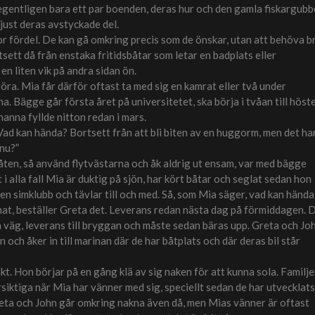
 egentligen bara ett par boenden, deras hur och den gamla fiskargub
just deras avstyckade del.
tor fördel. De kan gå omkring precis som de önskar, utan att behöva b
tsett då från enstaka fritidsbåtar som letar en badplats eller
en liten vik på andra sidan ön.
göra. Mia får därför oftast ta med sig en kamrat eller två under
. Bägge går första året på universitetet, ska börja i tvåan till höst
hanna fyllde nitton redan i mars.
”Vad kan hända? Bortsett från att bli biten av en huggorm, men det ha
 nu?”
båten, så använd flytvästarna och åk aldrig ut ensam, var med bägge
 alla fall Mia är duktig på sjön, har kört båtar och seglat sedan hon
i en simklubb och tävlar till och med. Så, som Mia säger, vad kan hända
at, beställer Greta det. Leverans redan nästa dag på förmiddagen. 
å väg, leverans till bryggan och måste sedan bäras upp. Greta och Joh
och åker in till marinan där de har båtplats och där deras bil står
kt. Hon börjar på en gång klä av sig naken för att kunna sola. Familj
örsiktiga när Mia har vänner med sig, speciellt sedan de har utvecklats
Greta och John går omkring nakna även då, men Mias vänner är oftast