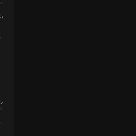
na
es
n
v.
er
r