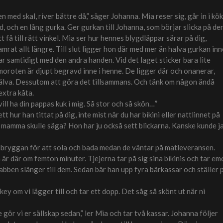
 med skal, river bättre då,” säger Johanna. Mia reser sig, går in i kö
 och en lång gurka. Ger gurkan till Johanna, som börjar slicka på den
t få till rätt vinkel. Mia ser hur hennes blygdläppar särar på dig,
mrat allt längre. Till slut ligger hon där med mer än halva gurkan inn
r samtidigt med den andra handen. Vid det laget sticker bara lite
 moroten är djupt begravd inne i henne. De ligger där och onanerar,
 själva. Dessutom att göra det tillsammans. Och tänk om någon ändå
extra kåta.
l ha din pappas kuk i mig. Så stor och så skön…”
t hur han tittat på dig, inte mist när du har bikini eller nattlinnet på
ad mamma skulle säga? Hon har ju också sett blickarna. Kanske kunde j
 bryggan för att sola och bada medan de väntar på matleveransen.
är där om femton minuter. Tjejerna tar på sig sina bikinis och tar em
ben slänger till dem. Sedan bär han upp fyra bärkassar och ställer 
key om vi lägger till och tar ett dopp. Det såg så skönt ut när ni
gör vi er sällskap sedan,” ler Mia och tar två kassar. Johanna följer