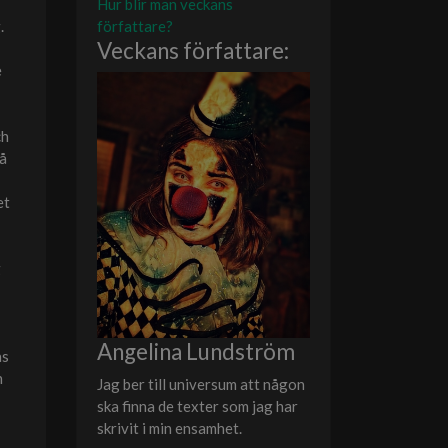
Hur blir man veckans
författare?
.
Veckans författare:
e
ch
på
et
g
Angelina Lundström
as
h
Jag ber till universum att någon
ska finna de texter som jag har
skrivit i min ensamhet.