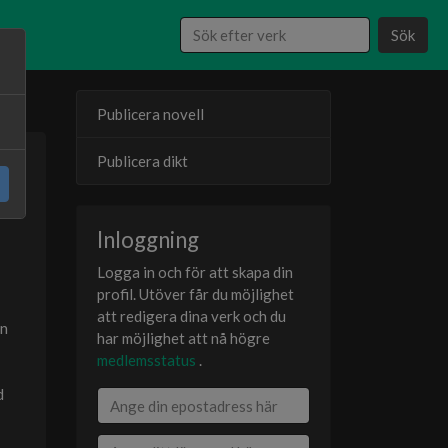
Sök
Publicera novell
Publicera dikt
23
er
Inloggning
Logga in och för att skapa din
profil. Utöver får du möjlighet
att redigera dina verk och du
on
har möjlighet att nå högre
medlemsstatus
.
d