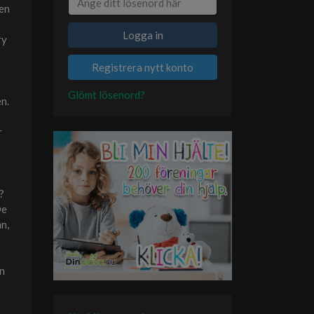
ben
Logga in
ry
Registrera nytt konto
Glömt lösenord?
en.
r
?
De
n,
en