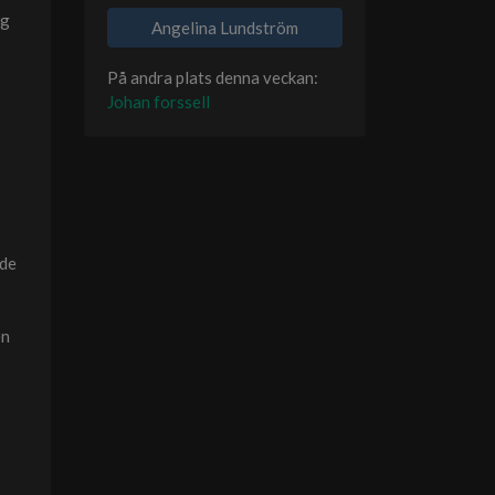
og
Angelina Lundström
På andra plats denna veckan:
Johan forssell
 de
en