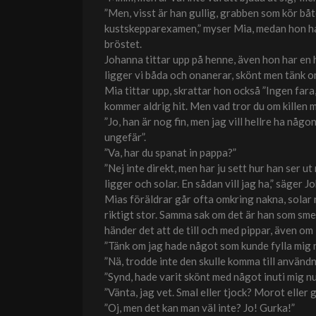
”Men, visst är han gullig, grabben som kör bå
kustskepparexamen,” myser Mia, medan hon har
bröstet.
Johanna tittar upp på henne, även hon har en ha
ligger vi båda och onanerar, skönt men tänk o
Mia tittar upp, skrattar hon också ”Ingen fara,
kommer aldrig hit. Men vad tror du om killen 
”Jo, han är nog fin, men jag vill hellre ha någ
ungefär”.
”Va, har du spanat in pappa?”
”Nej inte direkt, men har ju sett hur han ser 
ligger och solar. En sådan vill jag ha,” säger 
Mias föräldrar går ofta omkring nakna, solar n
riktigt stor. Samma sak om det är han som sme
händer det att de till och med pippar, även om
”Tänk om jag hade något som kunde fylla mig n
”Nä, trodde inte den skulle komma till användn
”Synd, hade varit skönt med något inuti mig nu
”Vänta, jag vet. Smal eller tjock? Morot eller 
”Oj, men det kan man väl inte? Jo! Gurka!”