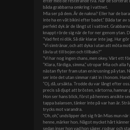
efter med de resterande två. När de sorterat i
båda grabbarna omkring i vattnet.
Mia ser på dem. Är de nakna? Eller har de bara
inte ha en våt bikini efter badet.” Båda tar av
perfekt dyk är de långt ut i vattnet. Grabbarna
knappt rörde sig när de for ner genom ytan. De
”Vad fint ni dök. Så där klarar inte jag. Hur gör
”Vi simtränar, och att dyka i utan att möta mots
tävla ut till bojen och tillbaks?”
”Vi har nog ingen chans, men okey. Värt ett fö
”Klara, färdiga, simma,” utropar Mia och alla f
nästan flyter fram utan en krusning på ytan. N
ser inte det utan simmar rakt in i honom. Han
”Oj, då, ursäkta. Trodde du var långt efter oss
precis så djupt att brösten, vårtorna, hamnar 
Hon ser hans blick, först på hennes ansikte se
tappa balansen, tänker inte på var han är. Str
trycks mot varandra.
”Oh, oh,” undslipper det sig från Mias mun nä
henne, märker hon. Något mycket hårt känner 
sedan inser hon vad hon säger, rodnar och stam