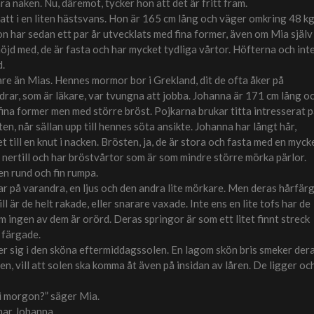
ra naken. Nu, däremot, tycker hon att det är fritt fram.
psatt i en liten hästsvans. Hon är 165 cm lång och väger omkring 48 kg
 har sedan ett par år utvecklats med fina former, även om Mia själv
öjd med, de är fasta och har mycket tydliga vårtor. Höfterna och int
d.
kare än Mias. Hennes mormor bor i Grekland, dit de ofta åker på
äldrar, som är läkare, var tvungna att jobba. Johanna är 171 cm lång o
ina former men med större bröst. Pojkarna brukar titta intresserat 
en, når sällan upp till hennes söta ansikte. Johanna har långt hår,
et till en knut i nacken. Brösten, ja, de är stora och fasta med en myck
ng nertill och har bröstvårtor som är som mindre större mörka pärlor.
n rund och fin rumpa.
ar på varandra, en ljus och den andra lite mörkare. Men deras hårfär
l är de helt rakade, eller snarare vaxade. Inte ens en lite tofs har de
m ingen av dem är orörd. Deras springor är som ett litet finnt streck
 färgade.
er sig i den sköna eftermiddagssolen. En lagom skön bris smeker der
n, vill att solen ska komma åt även på insidan av låren. De ligger oc
 i morgon?” säger Mia.
enar Johanna.