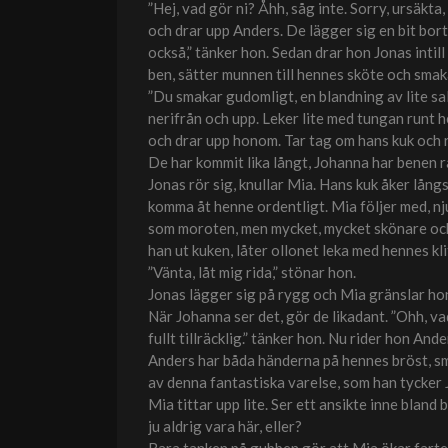
”Hej, vad gör ni? Åhh, såg inte. Sorry, ursäkta
och drar upp Anders. De lägger sig en bit bor
också,” tänker hon. Sedan drar hon Jonas intil
ben, sätter munnen till hennes sköte och smak
”Du smakar gudomligt, en blandning av lite sal
nerifrån och upp. Leker lite med tungan runt hen
och drar upp honom. Tar tag om hans kuk och ri
De har kommit lika långt, Johanna har benen ra
Jonas rör sig, knullar Mia. Hans kuk åker långsa
komma åt henne ordentligt. Mia följer med, nj
som moroten, men mycket, mycket skönare och ha
han ut kuken, låter ollonet leka med hennes klit
”Vänta, låt mig rida,” stönar hon.
Jonas lägger sig på rygg och Mia gränslar h
När Johanna ser det, gör de likadant. ”Ohh, v
fullt tillräcklig.” tänker hon. Nu rider hon And
Anders har båda händerna på hennes bröst, sme
av denna fantastiska varelse, som han tycker 
Mia tittar upp lite. Ser ett ansikte inne bla
ju aldrig vara här, eller?