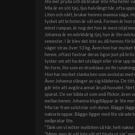
lite mer pryda och då brukar inte Mia heller va
Mia är en söt tjej, ljus halvlångt hår, ofta up
Liten och nätt, brukar hennes mamma säga. Hon
tycket att brösten är väl små. Formen är hon n
minst rumpan, är nog det hon är mest nöjd me
Johanna är en mörkhårig tjej, hyn är lite mör
semester. I år blev det inte av, då hennes för
väger strax över 53 kg. Även hon har mycket f
henne, oftast fastnar deras ögon just på bröst
tycker om att ha det utsläppt eller virar upp d
fin form, lite som en druvklase, en fin rundni
Hon har mycket slanka ben som avslutas med e
Även Johanna slänger av sig kläderna. De titt
går inte att avgöra annat än på huvudet. Nertil
sparat. De ser båda ut som små flickor, även o
mellan benen. Johanna blygdläppar är lite mer
Mia tar fram solstolar och dynor. Bägge lägg
nakna kroppar. Bägge ligger med lite särade be
småpratar lite.
”Tänk om vi möter matbiten så här, helt nakna
”Mmm, men är väl inte väl att bjuda ut sig,” m