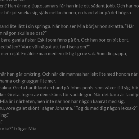
ten? Han är nog tjugo, annars får han inte ett sådant jobb. Och har n
 börjat smeka sig själv mellan benen, en hand vilar på det högra
nd lite lätt i sin springa. När hon ser Mia börjar hon skratta. ”Här
m någon skulle se oss?”
 bara gamla fiskar Eskil som finns på ön. Och han bor en bit bort,
med båten? Vore väl något att fantisera om?”
on mer rejäl. En äldre man med en riktigt grov sak. Som din pappa,
ut när han går omkring. Och när din mamma har lekt lite med honom när
Johanna och gnuggar lite mer.
akna. Greta har ibland en hand på Johns penis, som växer till sig, blir
ker Greta. Ingen av dem skäms för vad de gör. När det bara är familj
 Mia är i närheten, men inte när hon har någon kamrat med sig.
u, vore galet skönt,” säger Johanna. ”Tog du med dig någon leksak?”
ing.”
.”
gurka?” frågar Mia.