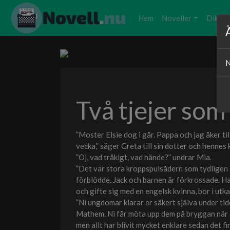
Hem
Noveller
Dikter
N
Två tjejer som
”Moster Elsie dog i går. Pappa och jag åker ti
vecka,” säger Greta till sin dotter och hennes
”Oj, vad tråkigt, vad hände?” undrar Mia.
”Det var stora kroppspulsådern som tydligen s
förblödde. Jack och barnen är förkrossade. Ha
och gifte sig med en engelsk kvinna, bor i ut
”Ni ungdomar klarar er säkert själva under ti
Mathem. Ni får möta upp dem på bryggan när d
men allt har blivit mycket enklare sedan det fi