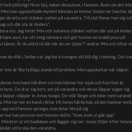
t helt plötsligt få en tjej, naken dessutom, i famnen. Även om det int
 Men han uppskattade mycket känslan av henne. Sedan ser han hur d
at skratta och stänker vatten på varandra. Till slut finner han sig oc
 jag och där ute är Anders”.
entera oss. Jag heter Mia och Johanna stänker vatten där ute på Anders
å hans axel, tar ett steg närmare och ger honom en snabb puss på
vi känns. Är du alltid så där när du ser tjejer?” undrar Mia och tittar n
nan du dök i. Sedan var jag bara tvungen att klå dig i simning. Det va
r inte är lika tydliga, kunde bli problem. Men uppskattar när någon
känner hon hans hårdhet och han känner hur mjuk och fast hon är.
l en kyss. De drar sig bort, ser på varandra och deras läppar suger sig
a läppar, släpper in Jonas tunga. De står länge och leker med varand
 Mia tar ner en hand, rättar till Jonas hårda kuk, så den hamnar mell
 upp mot hennes springa, som delar lite på sig.
ner hur han pressas mot hennes sköte. ”Kom, kom, vi går upp.”
Mia brer ut ett badlakan och lägger sig ner. Jonas följer efter henne
händer utforska den varandra.