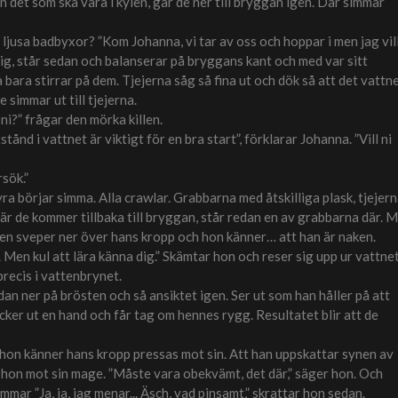
n det som ska vara i kylen, går de ner till bryggan igen. Där simmar
 ljusa badbyxor? ”Kom Johanna, vi tar av oss och hoppar i men jag vil
 sig, står sedan och balanserar på bryggans kant och med var sitt
 bara stirrar på dem. Tjejerna såg så fina ut och dök så att det vattn
 simmar ut till tjejerna.
 ni?” frågar den mörka killen.
tånd i vattnet är viktigt för en bra start”, förklarar Johanna. ”Vill ni
rsök.”
yra börjar simma. Alla crawlar. Grabbarna med åtskilliga plask, tjejer
är de kommer tillbaka till bryggan, står redan en av grabbarna där. M
den sveper ner över hans kropp och hon känner… att han är naken.
. Men kul att lära känna dig.” Skämtar hon och reser sig upp ur vattnet
precis i vattenbrynet.
dan ner på brösten och så ansiktet igen. Ser ut som han håller på att
äcker ut en hand och får tag om hennes rygg. Resultatet blir att de
r hon känner hans kropp pressas mot sin. Att han uppskattar synen av
hon mot sin mage. ”Måste vara obekvämt, det där,” säger hon. Och
mar ”Ja, ja, jag menar... Äsch, vad pinsamt,” skrattar hon sedan.