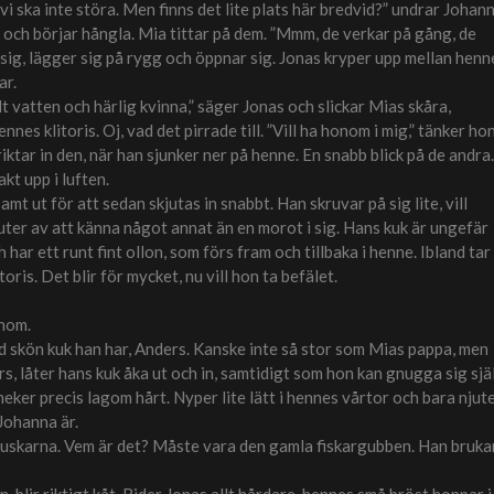
, vi ska inte störa. Men finns det lite plats här bredvid?” undrar Johan
t och börjar hångla. Mia tittar på dem. ”Mmm, de verkar på gång, de
l sig, lägger sig på rygg och öppnar sig. Jonas kryper upp mellan henn
ar.
t vatten och härlig kvinna,” säger Jonas och slickar Mias skåra,
nes klitoris. Oj, vad det pirrade till. ”Vill ha honom i mig,” tänker ho
ktar in den, när han sjunker ner på henne. En snabb blick på de andra.
kt upp i luften.
mt ut för att sedan skjutas in snabbt. Han skruvar på sig lite, vill
uter av att känna något annat än en morot i sig. Hans kuk är ungefär
r ett runt fint ollon, som förs fram och tillbaka i henne. Ibland tar
oris. Det blir för mycket, nu vill hon ta befälet.
onom.
ad skön kuk han har, Anders. Kanske inte så stor som Mias pappa, men
ers, låter hans kuk åka ut och in, samtidigt som hon kan gnugga sig själ
ker precis lagom hårt. Nyper lite lätt i hennes vårtor och bara njut
Johanna är.
nd buskarna. Vem är det? Måste vara den gamla fiskargubben. Han bruka