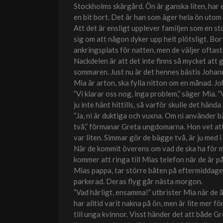
Stockholms skärgård. Ön är ganska liten, har
en bit bort. Det är han som äger hela ön utom 
Att det är ensligt upplever familjen som en s
sig om att någon dyker upp helt plötsligt. Bor
ankringsplats för natten, men de väljer oftast 
Nackdelen är att det inte finns så mycket att 
sommaren. Just nu är det hennes bästis Johanna
Mia är arton, ska fylla nitton om en månad. Jo
”Vi klarar oss nog, inga problem,” säger Mia. 
ju inte hänt hittills, så varför skulle det hända
”Ja, ni är duktiga och vuxna. Om ni använder 
två,” förmanar Greta ungdomarna. Hon vet att i
var liten. Simmar gör de bägge två, är ju med 
När de kommit överens om vad de ska ha för m
kommer att ringa till Mias telefon när de är p
Mias pappa, tar större båten på eftermiddagen 
parkerad. Deras flyg går nästa morgon.
”Vad härligt, ensamma!” utbrister Mia när de å
har alltid varit nakna på ön, men är lite mer f
till unga kvinnor. Visst händer det att både 