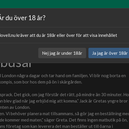
Artiklar
Våra författare
Om oss
Är du över 18 år?
ovell.nu kräver att du är 18år eller över för att visa innehållet
Publicerat
15.08.20
Nej jag är under 18år
Ja jag är över 18år
 busar
Kategori:
Sexnovell
ll London några dagar och tar hand om familjen. Vi blir nog borta en
 kompis, som bor hos dem på ön i skärgården.
prack. Det gick, om jag förstår det rätt, på mindre än 30 minuter. H
n blev glad när jag erbjöd mig att komma.” Jack är Gretas yngre bror
kanten av London.
den. Vi behöver planera mat tillsammans, så gör jag en beställning me
e kommer med maten,” säger Greta. Det finns ingen matbutik på ön,
nns företag som kan leverera det man beställer ut till öarna i