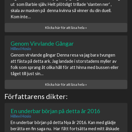
ut som Barbie själv. Helt plötsligt trillade 'slanten ner' ,
skala av masken på denna kvinna så vinner du din duell.
Kom inte…
Klicka här för att läsa hela »
Genom Virvlande Gångar
Hillevi Hosio
Genom virvlande gångar Denna resa va jag bara tvungen
att fästa på detta ark. Jag landade i storstadens myller av
folk som sprang åt olika håll för att hinna med bussen eller
tåget till just sin…
Klicka här för att läsa hela »
Författarens dikter:
En underbar början på detta år 2016
Hillevi Hosio
En underbar början på detta Nya år 2016. Kan med glädje
berätta en fin saga nu. Har fått fortsätta med mitt älskade