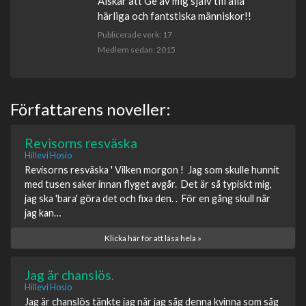
Älskar att Ge av mig själv till alla
härliga och fantstiska människor!!
Publicerade verk: 17
Medlem sedan: 2015
Författarens noveller:
Revisorns resväska
Hillevi Hosio
Revisorns resväska ' Vilken morgon ! Jag som skulle hunnit
med tusen saker innan flyget avgår. Det är så typiskt mig,
jag ska 'bara' göra det och fixa den. . För en gång skull när
jag kan…
Klicka här för att läsa hela »
Jag är chanslös.
Hillevi Hosio
Jag är chanslös tänkte jag när jag såg denna kvinna som såg