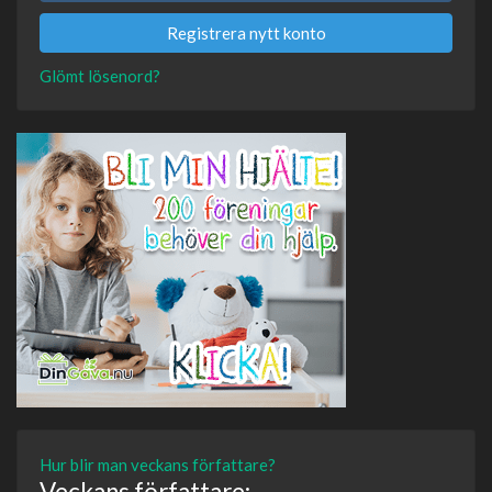
Registrera nytt konto
Glömt lösenord?
Hur blir man veckans författare?
Veckans författare: