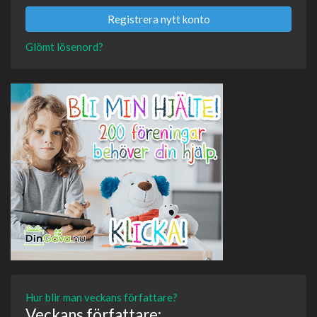
Registrera nytt konto
Glömt lösenord?
Hur blir man veckans författare?
Veckans författare: