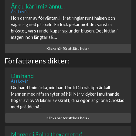
Är du kär i mig ännu...
Åsa Lovén
Hon darrar av förväntan. Håret ringlar runt halsen och
vågar sig ned på axeln. En lock pekar mot det vänstra
bröstet, vars rundel kupar sig under blusen. Det kittlar i
magen, hon längtar så,…
Klicka här för att läsa hela »
Författarens dikter:
Din hand
Åsa Lovén
Din hand i min ficka, min hand inuti Din nästipp är kall
Mannen med räfsan ryter på håll När vi dyker i multnande
högar av löv Vi kiknar av skratt, dina ögon är gröna Choklad
med grädde på…
Klicka här för att läsa hela »
Morgon i Solna (hexameter)