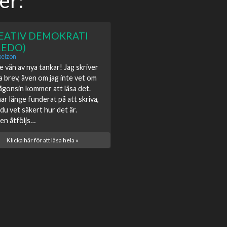
er:
EATIV DEMOKRATI
REDO)
xelzon
e vän av nya tankar! Jag skriver
a brev, även om jag inte vet om
ågonsin kommer att läsa det.
har länge funderat på att skriva,
du vet säkert hur det är.
en åtföljs…
Klicka här för att läsa hela »