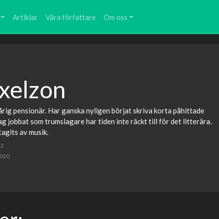
Artiklar
Våra författare
Om oss
xelzon
årig pensionär. Har ganska nyligen börjat skriva korta påhittade
ag jobbat som trumslagare har tiden inte räckt till för det litterära.
tagits av musik.
 2
2020