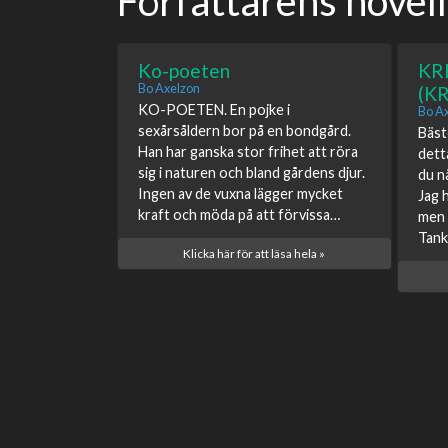
Författarens novell
Ko-poeten
KR
Bo Axelzon
(K
KO-POETEN. En pojke i
Bo A
sexårsåldern bor på en bondgård.
Bäst
Han har ganska stor frihet att röra
dett
sig i naturen och bland gårdens djur.
du n
Ingen av de vuxna lägger mycket
Jag 
kraft och möda på att förvissa…
men 
Tank
Klicka här för att läsa hela »