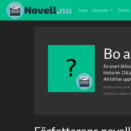
Hem
Noveller
Dikter
Bo a
En snart åttio
historier. Då j
All tid har upp
Publicerade verk:
Medlem sedan: 