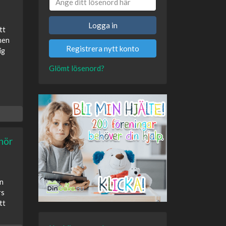
Logga in
tt
nen
Registrera nytt konto
ig
Glömt lösenord?
hör
en
rs
tt