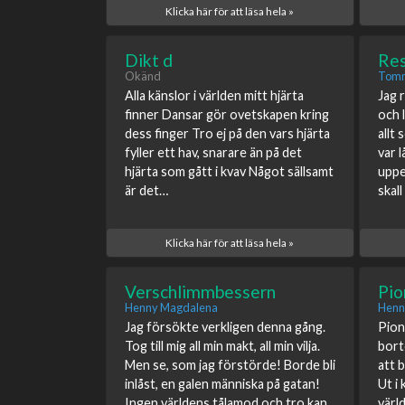
Klicka här för att läsa hela »
Dikt d
Res
Okänd
Tomm
Alla känslor i världen mitt hjärta
Jag 
finner Dansar gör ovetskapen kring
och 
dess finger Tro ej på den vars hjärta
allt
fyller ett hav, snarare än på det
var l
hjärta som gått i kvav Något sällsamt
uppen
är det…
skal
Klicka här för att läsa hela »
Verschlimmbessern
Pio
Henny Magdalena
Henn
Jag försökte verkligen denna gång.
Pion
Tog till mig all min makt, all min vilja.
bort
Men se, som jag förstörde! Borde bli
att 
inlåst, en galen människa på gatan!
Ut i 
Ingen världens tålamod och tro kan
värl