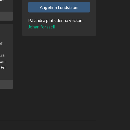
Angelina Lundström
På andra plats denna veckan:
Johan forssell
er
ula
som
. En