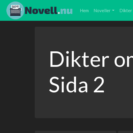
Hem
Noveller
Dikter
Dikter o
Sida 2