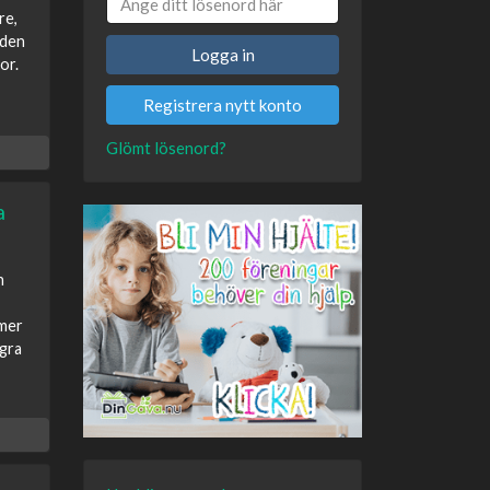
re,
aden
Logga in
or.
Registrera nytt konto
Glömt lösenord?
a
n
mmer
ågra