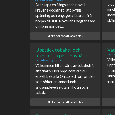
trov
Att skapa en fängslande novell
mest
kräver skicklighet i att bygga
inom 
spänning och engagera läsaren från
skil
början till slut. Novellens begränsade
omfång gör det…
Klicka här för att läsa hela »
Upptäck tobaks- och
Vad
Jaro
nikotinfria portionspåsar
Välko
Jaroslaw Szymczak
uppt
Välkommen till en värld av tobaksfria
onlin
alternativ. Hos Niqo.com kan du
snus
enkelt beställa Onico, ett val för den
egen
som söker en annorlunda
snusupplevelse utan nikotin och
tobak.…
Klicka här för att läsa hela »