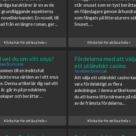
ärdiga karaktärer är en av de
står snuset som en tyst berätta
 grundläggande aspekterna
en följeslagare genom århundr
novellskrivandet. En novell, till
som fångats på litteraturens sid
lnad från en längre roman, ger…
Snuset, …
Klicka här för att läsa hela »
Klicka här för att läsa hela »
 vet du om vitt snus?
Fördelarna med att välj
slaw Szymczak
ett utländskt casino
mmen till en insiktsfull
Jaroslaw Szymczak
äcktsresa världen av i vitt snus
Att välja ett utländskt casino ka
e. Denna artikel lär dig vad vitt
vara fördelaktigt av flera
 är, går in på produktens
anledningar. I denna artikel ko
skaper och berättar…
du att kunna titta närmare på n
av de främsta fördelarna…
Klicka här för att läsa hela »
Klicka här för att läsa hela »