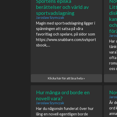
Sportens episka
Nov
berättelser och värld av
Lit
sportvadslagning
dis
Jaroslaw Szymczak
kan
Magin med sportvadslagning ligger i
och
spänningen att satsa på våra
för
favoritlag och spelare, på sidor som
Jaro
https://www.snabbare.com/sv/sport
Har 
sbook,…
tänk
vara
ofta
roma
oss 
Klicka här för att läsa hela »
Hur många ord borde en
Nov
Jaro
novell vara?
Är d
Jaroslaw Szymczak
ord k
Har du någonsin funderat över hur
anna
lång en novell egentligen borde