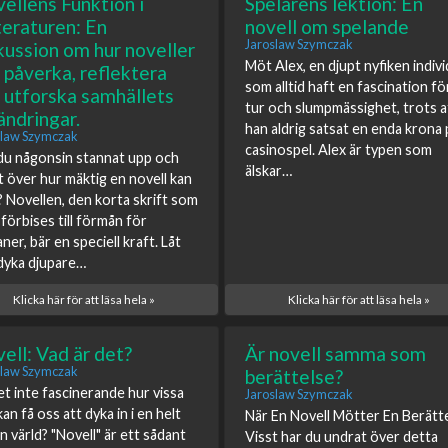
ellens Funktion i
Spelarens lektion: En
teraturen: En
novell om spelande
Jaroslaw Szymczak
kussion om hur noveller
Möt Alex, en djupt nyfiken indivi
 påverka, reflektera
som alltid haft en fascination fö
 utforska samhällets
tur och slumpmässighet, trots a
ändringar.
han aldrig satsat en enda krona 
slaw Szymczak
casinospel. Alex är typen som
du någonsin stannat upp och
älskar…
t över hur mäktig en novell kan
? Novellen, den korta skrift som
 förbises till förmån för
ner, bär en speciell kraft. Låt
dyka djupare…
Klicka här för att läsa hela »
Klicka här för att läsa hela »
ell: Vad är det?
Är novell samma som
slaw Szymczak
berättelse?
et inte fascinerande hur vissa
Jaroslaw Szymczak
an få oss att dyka in i en helt
När En Novell Mötter En Berätt
n värld? "Novell" är ett sådant
Visst har du undrat över detta