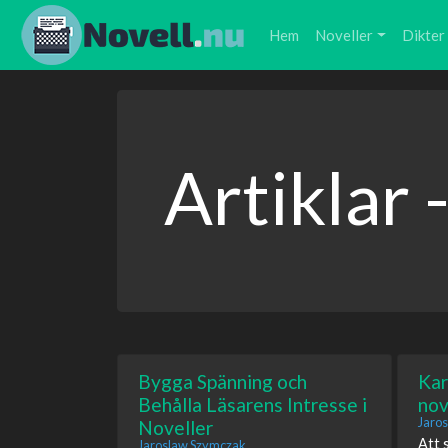
Hem
Noveller
Dikter
Artiklar 
Bygga Spänning och
Kar
Behålla Läsarens Intresse i
nov
Jaro
Noveller
Att 
Jaroslaw Szymczak