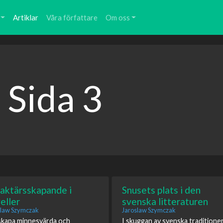
Artiklar
Våra författare
Om oss
- Sida 3
aktärsskapande i
Snusets plats i den
eller
svenska litteraturen
slaw Szymczak
Jaroslaw Szymczak
skapa minnesvärda och
I skuggan av svenska traditione