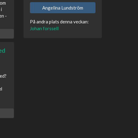
som
Angelina Lundström
i
en -
På andra plats denna veckan:
Johan forssell
ed
med?
el