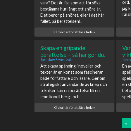
ord.
vara? Det är lite som att försöka
jag 
bestämma hur långt ett snöre är.
fåtö
Det beror på snöret, eller i det här
fallet, på berättelsen!…
Klicka här för att läsa hela »
Skapa en gripande
Var
berättelse – så här gör du!
vik
Jaroslaw Szymczak
Jaro
Att skapa spänning i noveller och
En a
texter är en konst som fascinerar
spel
både författare och läsare. Genom
spel
strategiskt användande av knep och
en s
tekniker kan en berättelse bli en
befo
emotionell berg- och…
spel
Klicka här för att läsa hela »
«