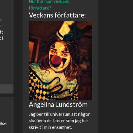
Hur blir man veckans
författare?
Veckans författare:
d
r
tt
på
Angelina Lundström
Jag ber till universum att någon
ska finna de texter som jag har
else
skrivit i min ensamhet.