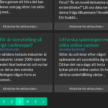
 Bara genom att höra det kan
förut? "Är en novell detsamma 
kännas som jag sitter i en skön
en berättelse?" Låt oss dyka ner 
lj med…
denna fråga tillsammans! Novell
Ett Snabbt…
Klicka här för att läsa hela »
Klicka här för att läsa hela »
för är storytelling så
Utforska spänningen m
tigt i onlinespel?
olika online casinon
slaw Szymczak
Jaroslaw Szymczak
v världens hetaste industrier är
Sitter du och letar efter något
industrin. Under 2000-talet har
spännande att sysselsätta dig 
andet ökat lavinartat och nu har
Då kan det vara dags att testa
tor del av den svenska
lyckan på ett online casino. En h
lkningen någon form av
värld av underhållning väntar…
konsol…
Klicka här för att läsa hela »
Klicka här för att läsa hela »
1
2
3
4
5
»