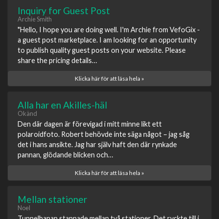
Inquiry for Guest Post
Archie Smith
"Hello, I hope you are doing well. I'm Archie from VefoGix -
a guest post marketplace. I am looking for an opportunity
to publish quality guest posts on your website. Please
share the pricing details…
Klicka här för att läsa hela »
Alla har en Akilles-häl
Okänd
Den där dagen är förevigad i mitt minne likt ett
polaroidfoto. Robert behövde inte säga något – jag såg
det i hans ansikte. Jag har själv haft den där rynkade
pannan, glödande blicken och…
Klicka här för att läsa hela »
Mellan stationer
Noel
Tunnelbanan stannade mellan två stationer. Det ryckte till i