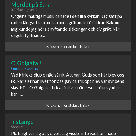
Mordet på Sara
Iris Sadeghadeh
Orgelns mäktiga musik dånade i den lilla kyrkan. Jag satt på
raden längst fram mellan mina gråtande föräldrar. Bakom
mig kunde jag höra snyftande släktingar och div gråt. När
orgeln tystnade…
Klicka här för att läsa hela »
O Golgata !
Gunnar Fossmo
Vad kärleks djup o nåd så rik. Att han Guds son här blev oss
lik. När sist han livet för oss gav då friköpt blev var syndens
slav. Kör: O Golgata du kvalfull var när Jesus mina synder
bar !…
Klicka här för att läsa hela »
Instängd
Samuel
Plötsligt var jag på golvet. Jag visste inte vad som hade