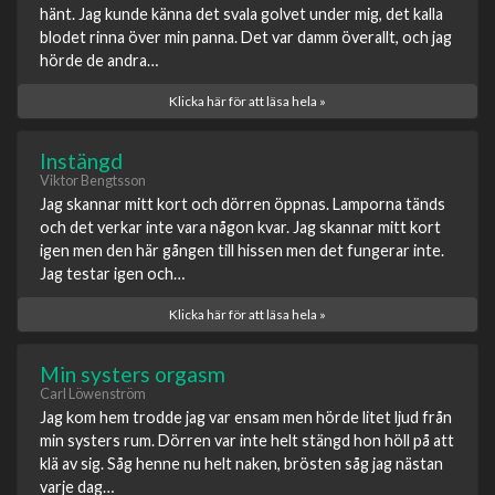
hänt. Jag kunde känna det svala golvet under mig, det kalla
blodet rinna över min panna. Det var damm överallt, och jag
hörde de andra…
Klicka här för att läsa hela »
Instängd
Viktor Bengtsson
Jag skannar mitt kort och dörren öppnas. Lamporna tänds
och det verkar inte vara någon kvar. Jag skannar mitt kort
igen men den här gången till hissen men det fungerar inte.
Jag testar igen och…
Klicka här för att läsa hela »
Min systers orgasm
Carl Löwenström
Jag kom hem trodde jag var ensam men hörde litet ljud från
min systers rum. Dörren var inte helt stängd hon höll på att
klä av sig. Såg henne nu helt naken, brösten såg jag nästan
varje dag…