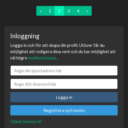
«
1
2
3
4
»
Inloggning
Logga in och för att skapa din profil. Utöver får du
möjlighet att redigera dina verk och du har möjlighet att
nå högre
medlemsstatus
.
Logga in
Registrera nytt konto
Glömt lösenord?