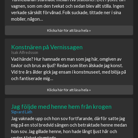
vagnen, som om den tvekat och sedan blev allt stilla. Ingen
verkade särskilt förvånad. Folk suckade, tittade ner i sina
mobiler, någon…
Klicka här för att läsa hela »
Konstnären på Vernissagen
Isak Alfredsson
Vad hände? Hur hamnade en man som jag här, omgiven av
tavlor och brus av ljud? Redan som liten älskade jag konst.
Vid tre års ålder gick jag ensam i konstmuseet, med blöja på
och fantiserade mig…
Klicka här för att läsa hela »
Jag följde med henne hem från krogen
Sigvard Läth
Jag vaknade upp och hon sov fortfarande, därför satte jag
mig på en stol bredvid sängen och betraktade henne medan
hon sov. Jag gillade henne, hon hade långt ljust hår och
under täcket skymtade…