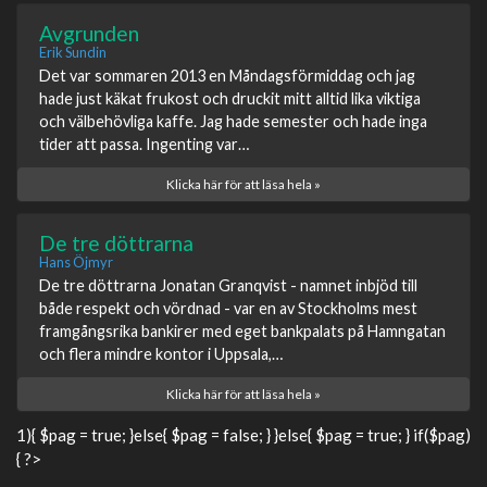
Avgrunden
Erik Sundin
Det var sommaren 2013 en Måndagsförmiddag och jag
hade just käkat frukost och druckit mitt alltid lika viktiga
och välbehövliga kaffe. Jag hade semester och hade inga
tider att passa. Ingenting var…
Klicka här för att läsa hela »
De tre döttrarna
Hans Öjmyr
De tre döttrarna Jonatan Granqvist - namnet inbjöd till
både respekt och vördnad - var en av Stockholms mest
framgångsrika bankirer med eget bankpalats på Hamngatan
och flera mindre kontor i Uppsala,…
Klicka här för att läsa hela »
1){ $pag = true; }else{ $pag = false; } }else{ $pag = true; } if($pag)
{ ?>