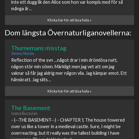
inte ett dugg lik den Alice som hon var kompis med för så
många år…
Klicka här för att läsa hela »
Dom längsta Övernaturliganovellerna:
Thurnemans misstag
Jimmy Norén
Reflection of the svn …något drar i min drömlösa natt,
någon stör min sömn. Märkligt men jag vet att om jag
vaknar så får jag aldrig mer någon vila. Jag kämpar emot. Ett
hånskratt. Jag slits…
Klicka här för att läsa hela »
The Basement
Ioana Buczuian
- (--THE BASEMENT--) - CHAPTER 1 The house towered
over us like a tower in a medieval castle. Sure, I might be
overreacting, but it really was the tallest building I have