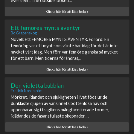
ever seen. The outside looked…
Klicka här för att läsa hela »
Ett femöres mynts äventyr
Bo Grapenskog
Novell: Ett FEMÖRES MYNTS ÄVENTYR. Förord: En
femöring var ett mynt som vi inte har idag för det är inte
mycket värt idag. Men förr var fem öre ganska så mycket
för ett barn. Men tiderna förändras,…
Klicka här för att läsa hela »
Den violetta bubblan
Fredrik Nordström
Mörkret, lidandet och sjukligheten i livet föds ur de
dunklaste djupen av vansinnets bottenlösa hav och
uppenbarar sig i tragikens mångfacetterade former,
iklädandes de fasansfullaste skepnader,…
Klicka här för att läsa hela »