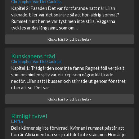
Christopher Van Det Caukies
Kapitel 2: Fasaden Det var fortfarande natt när Lilian
vaknade. Eller var det snarare så att hon aldrig somnat?
Rummet runt henne var tyst men inte stilla. Väggarna
tycktes andas långsamt, som om…
Klicka här för att läsa hela »
Kunskapens träd
Christopher Van Det Caukies
Kapitel 1: Trädgården som inte fanns Regnet föll vertikalt
som om himlen själv var ett rep som någon klättrade
nedför. Lilian satt i bussen och stirrade ut genom fönstret
utan att se. Det var…
Klicka här för att läsa hela »
Rimligt tvivel
L.N.*l.n
Bella känner sig lite förvirrad. Kvinnan i rummet påstår att
hon är Alicia men hon ser ju att det inte stämmer. Hon är ju