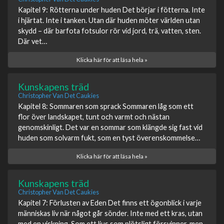
Kapitel 9: Rötterna under huden Det börjar i fötterna. Inte
i hjärtat. Inte i tanken. Utan där huden möter världen utan
skydd – där barfota fotsulor rör vid jord, trä, vatten, sten.
Där vet…
Klicka här för att läsa hela »
Kunskapens träd
Christopher Van Det Caukies
Kapitel 8: Sommaren som sprack Sommaren låg som ett
flor över landskapet, tunt och varmt och nästan
genomskinligt. Det var en sommar som klängde sig fast vid
huden som solvarm fukt, som en tyst överenskommelse…
Klicka här för att läsa hela »
Kunskapens träd
Christopher Van Det Caukies
Kapitel 7: Förlusten av Eden Det finns ett ögonblick i varje
människas liv när något går sönder. Inte med ett kras, utan
med en viskning. Som ett ljus som plötsligt försvinner, men