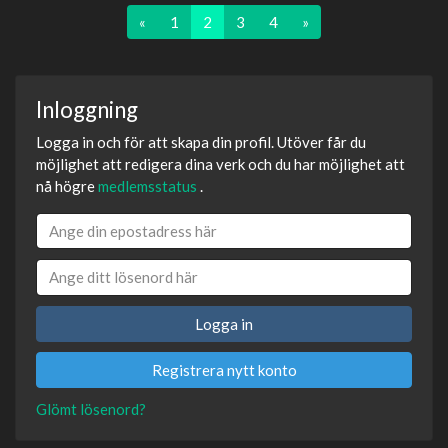
«
1
2
3
4
»
Inloggning
Logga in och för att skapa din profil. Utöver får du
möjlighet att redigera dina verk och du har möjlighet att
nå högre
medlemsstatus
.
Logga in
Registrera nytt konto
Glömt lösenord?